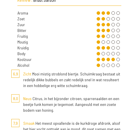
Aroma
Zoet
Zuur
Bitter
Fruitig
Moutig
Kruidig
Body
Koolzuur
Alcohol
6,9
Zicht
Mooi mistig stroblond biertje. Schuimkraag bestaat uit
redelijk dikke bubbels en zakt redelijk snel in wat resulteert
in een hobbelige erg witte schuimkraag.
8,0
Neus
Citrus, in het bijzonder citroen, sparrenaalden en een
beetje funk komen je tegemoet. Aangevuld met een zoete
bodem van honing.
7,9
Smaak
Het meest opvallende is de kurkdroge afdronk, alsof
het bier vocht onttrekt aan je mond, dit gaat samen met een