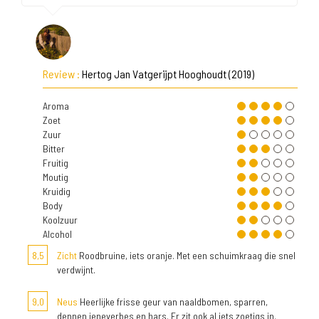
Review :
Hertog Jan Vatgerijpt Hooghoudt (2019)
Aroma
Zoet
Zuur
Bitter
Fruitig
Moutig
Kruidig
Body
Koolzuur
Alcohol
8,5
Zicht
Roodbruine, iets oranje. Met een schuimkraag die snel
verdwijnt.
9,0
Neus
Heerlijke frisse geur van naaldbomen, sparren,
dennen jeneverbes en hars. Er zit ook al iets zoetigs in.