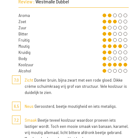
Review :
Westmalle Dubbel
Aroma
Zoet
Zuur
Bitter
Fruitig
Moutig
Kruidig
Body
Koolzuur
Alcohol
7,0
Zicht
Donker bruin, bijna zwart met een rode gloed. Dikke
crème schuimkraag vrij grof van structuur. Vele koolzuur is
duidelijk te zien.
6,5
Neus
Geroosterd, beetje moutigheid en iets metaligs.
7,2
Smaak
Beetje teveel koolzuur waardoor proeven iets
lastiger wordt. Toch een mooie smaak van banaan, karamel,
vrij moutig allemaal, licht bittere afdronk beetje gebrand.