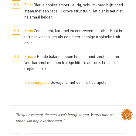
8,0
Zicht
Bier is donker amberkleurig, schuimkraag blijft goed
staan met een redelijk grove structuur. Het bier is net niet
helemaal helder.
8,0
Neus
Zoete lucht, karamel en een zweem aardbei. Mout is
terug te vinden, net als een meer hoppige tropische fruit
geur.
8,0
Smaak
Goede balans tussen hop en mout, zoet en bitter.
Veel karamel met een fruitige bittere afdronk. Friszoet
tropisch fruit.
Spijssuggestie
Gevogelte met een fruit compote.
7,2
"De geur is mooi, de smaak valt beetje tegen. Vooral bittere
tonen van hop overheersen. "