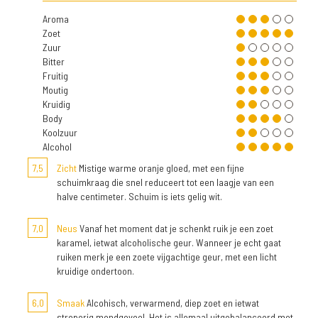
Aroma
Zoet
Zuur
Bitter
Fruitig
Moutig
Kruidig
Body
Koolzuur
Alcohol
7,5
Zicht
Mistige warme oranje gloed, met een fijne
schuimkraag die snel reduceert tot een laagje van een
halve centimeter. Schuim is iets gelig wit.
7,0
Neus
Vanaf het moment dat je schenkt ruik je een zoet
karamel, ietwat alcoholische geur. Wanneer je echt gaat
ruiken merk je een zoete vijgachtige geur, met een licht
kruidige ondertoon.
6,0
Smaak
Alcohisch, verwarmend, diep zoet en ietwat
stroperig mondgevoel. Het is allemaal uitgebalanceerd met