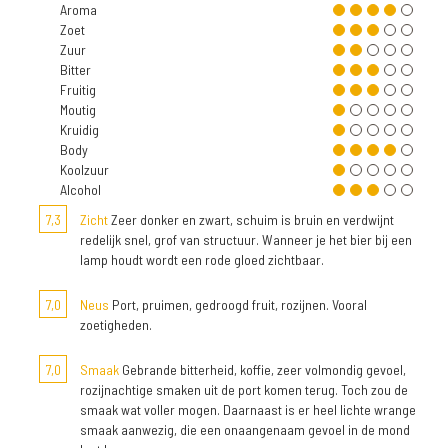
Aroma
Zoet
Zuur
Bitter
Fruitig
Moutig
Kruidig
Body
Koolzuur
Alcohol
7,3
Zicht
Zeer donker en zwart, schuim is bruin en verdwijnt
redelijk snel, grof van structuur. Wanneer je het bier bij een
lamp houdt wordt een rode gloed zichtbaar.
7,0
Neus
Port, pruimen, gedroogd fruit, rozijnen. Vooral
zoetigheden.
7,0
Smaak
Gebrande bitterheid, koffie, zeer volmondig gevoel,
rozijnachtige smaken uit de port komen terug. Toch zou de
smaak wat voller mogen. Daarnaast is er heel lichte wrange
smaak aanwezig, die een onaangenaam gevoel in de mond