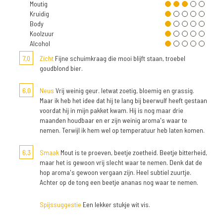
Moutig
Kruidig
Body
Koolzuur
Alcohol
7,0
Zicht
Fijne schuimkraag die mooi blijft staan, troebel
goudblond bier.
6,0
Neus
Vrij weinig geur. Ietwat zoetig, bloemig en grassig.
Maar ik heb het idee dat hij te lang bij beerwulf heeft gestaan
voordat hij in mijn pakket kwam. Hij is nog maar drie
maanden houdbaar en er zijn weinig aroma's waar te
nemen. Terwijl ik hem wel op temperatuur heb laten komen.
6,3
Smaak
Mout is te proeven, beetje zoetheid. Beetje bitterheid,
maar het is gewoon vrij slecht waar te nemen. Denk dat de
hop aroma's gewoon vergaan zijn. Heel subtiel zuurtje.
Achter op de tong een beetje ananas nog waar te nemen.
Spijssuggestie
Een lekker stukje wit vis.