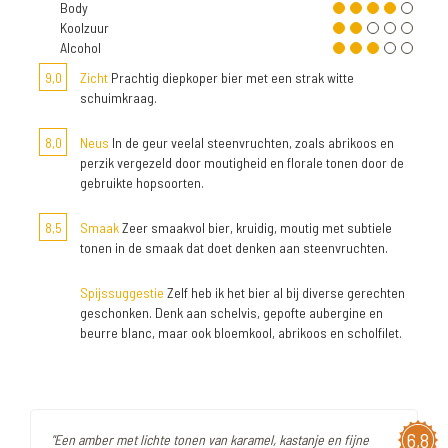
Body
Koolzuur
Alcohol
9,0
Zicht
Prachtig diepkoper bier met een strak witte
schuimkraag.
8,0
Neus
In de geur veelal steenvruchten, zoals abrikoos en
perzik vergezeld door moutigheid en florale tonen door de
gebruikte hopsoorten.
8,5
Smaak
Zeer smaakvol bier, kruidig, moutig met subtiele
tonen in de smaak dat doet denken aan steenvruchten.
Spijssuggestie
Zelf heb ik het bier al bij diverse gerechten
geschonken. Denk aan schelvis, gepofte aubergine en
beurre blanc, maar ook bloemkool, abrikoos en scholfilet.
6,8
"Een amber met lichte tonen van karamel, kastanje en fijne