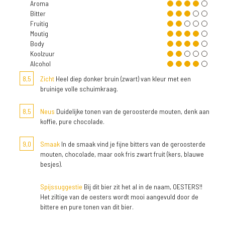
Aroma
Bitter
Fruitig
Moutig
Body
Koolzuur
Alcohol
8,5
Zicht
Heel diep donker bruin (zwart) van kleur met een
bruinige volle schuimkraag.
8,5
Neus
Duidelijke tonen van de geroosterde mouten, denk aan
koffie, pure chocolade.
9,0
Smaak
In de smaak vind je fijne bitters van de geroosterde
mouten, chocolade, maar ook fris zwart fruit (kers, blauwe
besjes).
Spijssuggestie
Bij dit bier zit het al in de naam, OESTERS!!
Het ziltige van de oesters wordt mooi aangevuld door de
bittere en pure tonen van dit bier.