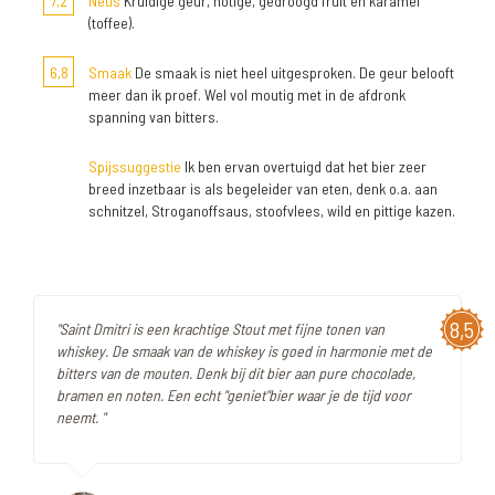
7,2
Neus
Kruidige geur, notige, gedroogd fruit en karamel
(toffee).
6,8
Smaak
De smaak is niet heel uitgesproken. De geur belooft
meer dan ik proef. Wel vol moutig met in de afdronk
spanning van bitters.
Spijssuggestie
Ik ben ervan overtuigd dat het bier zeer
breed inzetbaar is als begeleider van eten, denk o.a. aan
schnitzel, Stroganoffsaus, stoofvlees, wild en pittige kazen.
8,5
"Saint Dmitri is een krachtige Stout met fijne tonen van
whiskey. De smaak van de whiskey is goed in harmonie met de
bitters van de mouten. Denk bij dit bier aan pure chocolade,
bramen en noten. Een echt "geniet"bier waar je de tijd voor
neemt. "