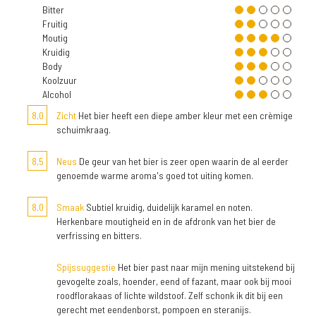
Bitter
Fruitig
Moutig
Kruidig
Body
Koolzuur
Alcohol
8,0
Zicht
Het bier heeft een diepe amber kleur met een crèmige
schuimkraag.
8,5
Neus
De geur van het bier is zeer open waarin de al eerder
genoemde warme aroma's goed tot uiting komen.
8,0
Smaak
Subtiel kruidig, duidelijk karamel en noten.
Herkenbare moutigheid en in de afdronk van het bier de
verfrissing en bitters.
Spijssuggestie
Het bier past naar mijn mening uitstekend bij
gevogelte zoals, hoender, eend of fazant, maar ook bij mooi
roodflorakaas of lichte wildstoof. Zelf schonk ik dit bij een
gerecht met eendenborst, pompoen en steranijs.