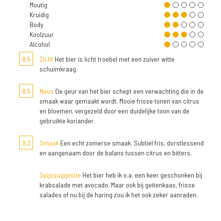
Moutig
Kruidig
Body
Koolzuur
Alcohol
8,5
Zicht
Het bier is licht troebel met een zuiver witte
schuimkraag.
8,5
Neus
De geur van het bier schept een verwachting die in de
smaak waar gemaakt wordt. Mooie frisse tonen van citrus
en bloemen, vergezeld door een duidelijke toon van de
gebruikte koriander.
9,2
Smaak
Een echt zomerse smaak. Subtiel fris, dorstlessend
en aangenaam door de balans tussen citrus en bitters.
Spijssuggestie
Het bier heb ik o.a. een keer geschonken bij
krabsalade met avocado. Maar ook bij geitenkaas, frisse
salades of nu bij de haring zou ik het ook zeker aanraden.