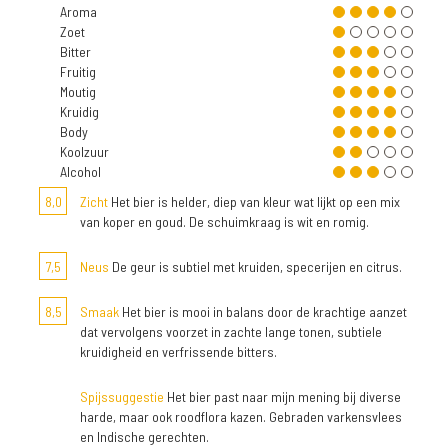
Aroma
Zoet
Bitter
Fruitig
Moutig
Kruidig
Body
Koolzuur
Alcohol
8,0
Zicht
Het bier is helder, diep van kleur wat lijkt op een mix
van koper en goud. De schuimkraag is wit en romig.
7,5
Neus
De geur is subtiel met kruiden, specerijen en citrus.
8,5
Smaak
Het bier is mooi in balans door de krachtige aanzet
dat vervolgens voorzet in zachte lange tonen, subtiele
kruidigheid en verfrissende bitters.
Spijssuggestie
Het bier past naar mijn mening bij diverse
harde, maar ook roodflora kazen. Gebraden varkensvlees
en Indische gerechten.