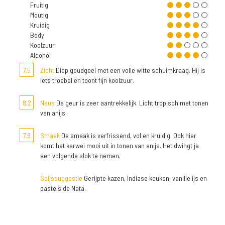
Fruitig
Moutig
Kruidig
Body
Koolzuur
Alcohol
7,5
Zicht
Diep goudgeel met een volle witte schuimkraag. Hij is
iets troebel en toont fijn koolzuur.
8,2
Neus
De geur is zeer aantrekkelijk. Licht tropisch met tonen
van anijs.
7,9
Smaak
De smaak is verfrissend, vol en kruidig. Ook hier
komt het karwei mooi uit in tonen van anijs. Het dwingt je
een volgende slok te nemen.
Spijssuggestie
Gerijpte kazen, Indiase keuken, vanille ijs en
pasteis de Nata.