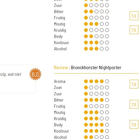
Zuur
Bitter
7,0
Fruitig
Moutig
Kruidig
7,5
Body
Koolzuur
Alcohol
Review :
Bronckhorster Nightporter
6,0
zig, wat niet
Aroma
7,0
Zoet
Zuur
Bitter
7,0
Fruitig
Moutig
Kruidig
Body
7,0
Koolzuur
Alcohol