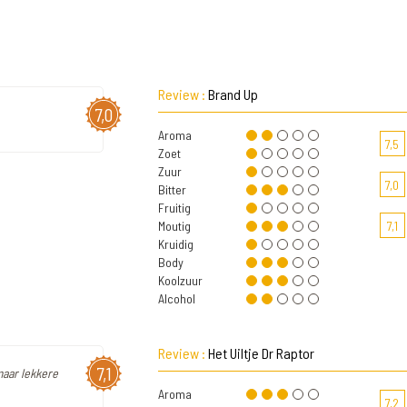
Review :
Brand Up
7,0
Aroma
7,5
Zoet
Zuur
7,0
Bitter
Fruitig
Moutig
7,1
Kruidig
Body
Koolzuur
Alcohol
Review :
Het Uiltje Dr Raptor
7,1
maar lekkere
Aroma
7,2