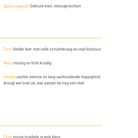
Spijssuggestie
Gekruid eten, vleesgerechten
Zicht
Helder bier met volle schuimkraag en veel koolzuur
Neus
moutig en licht kruidig
Smaak
zachte intense en lang aanhoudende hoppigheid.
droogt wel snel uit, wat aanzet tot nog een slok
Zicht
mooie troebele oranje kleur