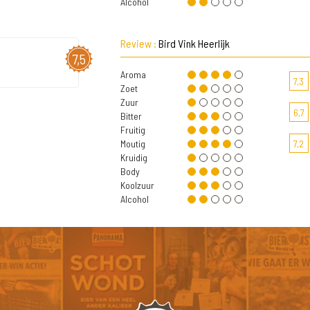
Alcohol
Review :
Bird Vink Heerlijk
7,5
Aroma
7,3
Zoet
Zuur
6,7
Bitter
Fruitig
Moutig
7,2
Kruidig
Body
Koolzuur
Alcohol