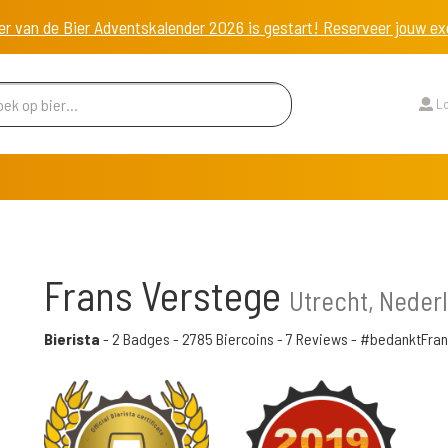
er van de Bier Adventskalender 2026 is gestart! Reserveer jouw 
Lo
Frans Verstege
Utrecht, Neder
Bierista
-
2 Badges
-
2785 Biercoins
-
7 Reviews
- #bedanktFran