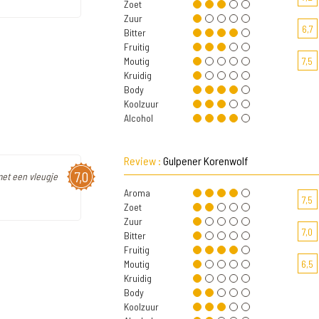
Zoet
Zuur
6,7
Bitter
Fruitig
Moutig
7,5
Kruidig
Body
Koolzuur
Alcohol
Review :
Gulpener Korenwolf
7,0
met een vleugje
Aroma
7,5
Zoet
Zuur
7,0
Bitter
Fruitig
Moutig
6,5
Kruidig
Body
Koolzuur