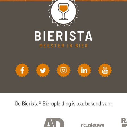
De Bierista® Bieropleiding is o.a. bekend van: