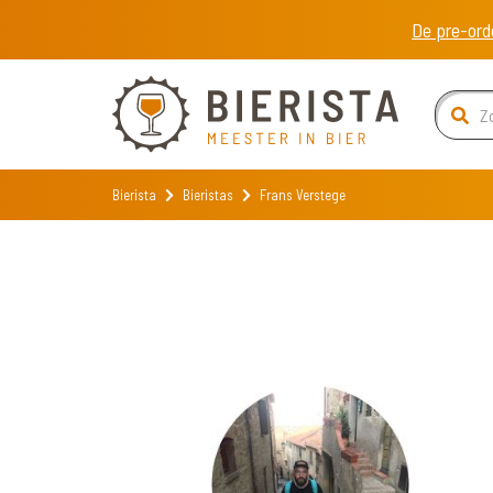
De pre-ord
Bierista
Bieristas
Frans Verstege