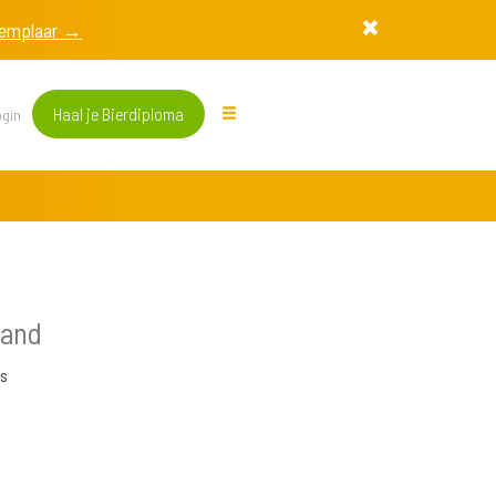
exemplaar →
Haal je Bierdiploma
gin
land
s