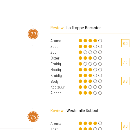
Review :
La Trappe Bockbier
7,7
Aroma
8,0
Zoet
Zuur
Bitter
7,0
Fruitig
Moutig
Kruidig
Body
6,8
Koolzuur
Alcohol
Review :
Westmalle Dubbel
7,5
Aroma
8,0
Zoet