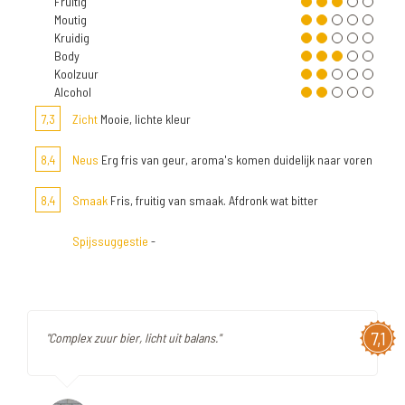
Fruitig
Moutig
Kruidig
Body
Koolzuur
Alcohol
7,3
Zicht
Mooie, lichte kleur
8,4
Neus
Erg fris van geur, aroma's komen duidelijk naar voren
8,4
Smaak
Fris, fruitig van smaak. Afdronk wat bitter
Spijssuggestie
-
7,1
"Complex zuur bier, licht uit balans."