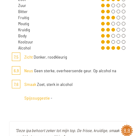
Zuur
Bitter
Fruitig
Moutig
Kruidig
Body
Koolzuur
Alcohol
7,5
Zicht
Donker, roodkleurig
6,9
Neus
Geen sterke, overheersende geur. Op alcohol na
7,6
Smaak
Zoet, sterk in alcohol
Spijssuggestie
-
8,8
"Deze ipa behoort zeker tot mijn top. De frisse, kruidige, smaak