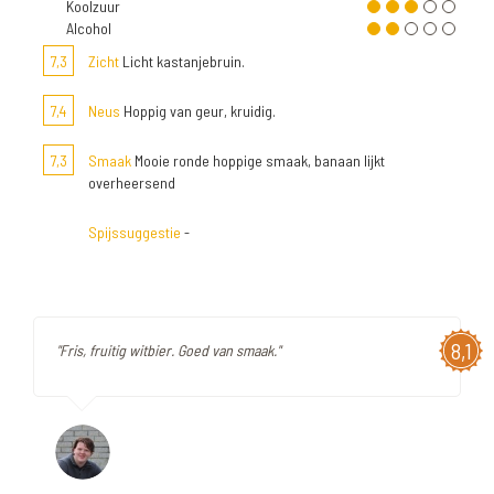
Koolzuur
Alcohol
7,3
Zicht
Licht kastanjebruin.
7,4
Neus
Hoppig van geur, kruidig.
7,3
Smaak
Mooie ronde hoppige smaak, banaan lijkt
overheersend
Spijssuggestie
-
8,1
"Fris, fruitig witbier. Goed van smaak."