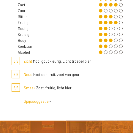
Zoet
Zuur
Bitter
Fruitig
Moutig
Kruidig
Body
Koolzuur
Alcohol
8,9
Zicht
Mooi goudkleurig, Licht troebel bier
8,6
Neus
Exotisch fruit, zoet van geur
8,5
Smaak
Zoet, fruitig, licht bier
Spijssuggestie
-