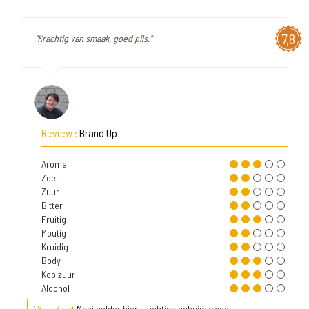
7,8
"Krachtig van smaak, goed pils."
Review :
Brand Up
Aroma
Zoet
Zuur
Bitter
Fruitig
Moutig
Kruidig
Body
Koolzuur
Alcohol
7,8
Zicht
Mooi helder bier, Luchtige schuimkraag