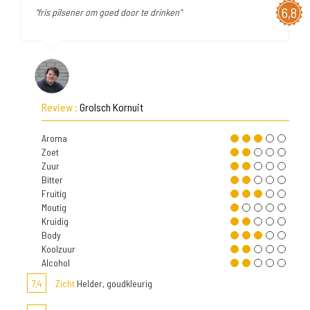
6,8
"fris pilsener om goed door te drinken"
Review :
Grolsch Kornuit
Aroma
Zoet
Zuur
Bitter
Fruitig
Moutig
Kruidig
Body
Koolzuur
Alcohol
7,4
Zicht
Helder, goudkleurig