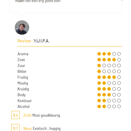
maakt het een erg goed bier."
Review :
't IJ I.P.A.
Aroma
Zoet
Zuur
Bitter
Fruitig
Moutig
Kruidig
Body
Koolzuur
Alcohol
8,4
Zicht
Mooi goudkleurig.
8,7
Neus
Exotisch , hoppig