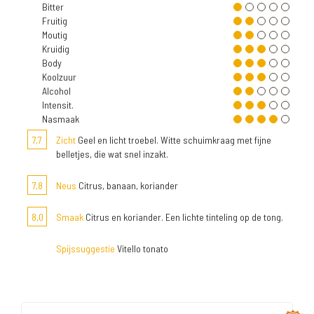
Bitter
Fruitig
Moutig
Kruidig
Body
Koolzuur
Alcohol
Intensit.
Nasmaak
7,7
Zicht
Geel en licht troebel. Witte schuimkraag met fijne
belletjes, die wat snel inzakt.
7,8
Neus
Citrus, banaan, koriander
8,0
Smaak
Citrus en koriander. Een lichte tinteling op de tong.
Spijssuggestie
Vitello tonato