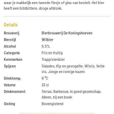
waar je makkelijk een tweede flesje of glas van bestelt. Het bier
heeft een lichtbittere, droge afdronk.
Details
Brouwerij
Bierbrouwerij De Koningshoeven
Bierstijl
Witbier
Alcohol
5.5%
Categorie
Fris en fruitig
Kenmerken
Trappistenbier
Spijzen
Salades, Kip en gevogelte, Witvis, Vette
vis, Jonge en romige kazen
Drinktemp.
6 °C
Volume
33 cl
Drinkmoment
Terras, Barbecue, In goed gezelschap,
Alleen, bij een boek
Gisting
Bovengistend