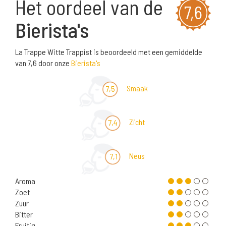
Het oordeel van de
7,6
Bierista's
La Trappe Witte Trappist is beoordeeld met een gemiddelde
van 7,6 door onze
Bierista's
Smaak
7,5
Zicht
7,4
Neus
7,1
Aroma
Zoet
Zuur
Bitter
Fruitig