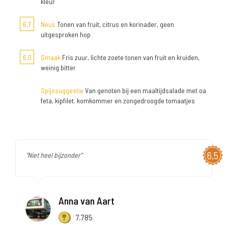
kleur
6,7
Neus
Tonen van fruit, citrus en korinader, geen
uitgesproken hop
6,0
Smaak
Fris zuur, lichte zoete tonen van fruit en kruiden,
weinig bitter
Spijssuggestie
Van genoten bij een maaltijdsalade met oa
feta, kipfilet. komkommer en zongedroogde tomaatjes
6,5
"Niet heel bijzonder"
Anna van Aart
7.785