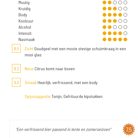
Moutig
Kruidig
Body
Koolzuur
Alcohol
Intensit.
Nasmaak
8,5
Zicht
Goudgeel met een mooie stevige schuimkraag in een
mooi glas
8,2
Neus
Citrus komt naar boven
9,0
Smaak
Heerlijk, verfrissend, met een body
Spijssuggestie
Tonijn, Gefrituurde kipstukken
7,5
"Een verfrissend bier passend in lente en zomerseizoen"