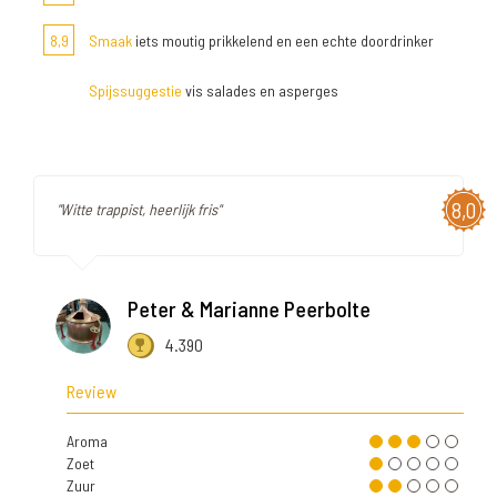
8,9
Smaak
iets moutig prikkelend en een echte doordrinker
Spijssuggestie
vis salades en asperges
8,0
"Witte trappist, heerlijk fris"
Peter & Marianne Peerbolte
4.390
Review
Aroma
Zoet
Zuur