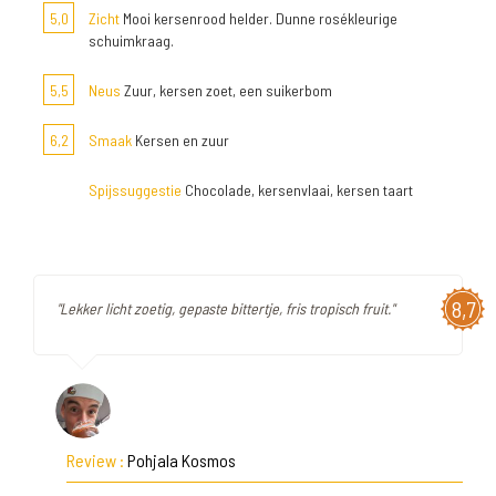
5,0
Zicht
Mooi kersenrood helder. Dunne rosékleurige
schuimkraag.
5,5
Neus
Zuur, kersen zoet, een suikerbom
6,2
Smaak
Kersen en zuur
Spijssuggestie
Chocolade, kersenvlaai, kersen taart
8,7
"Lekker licht zoetig, gepaste bittertje, fris tropisch fruit."
Review :
Pohjala Kosmos