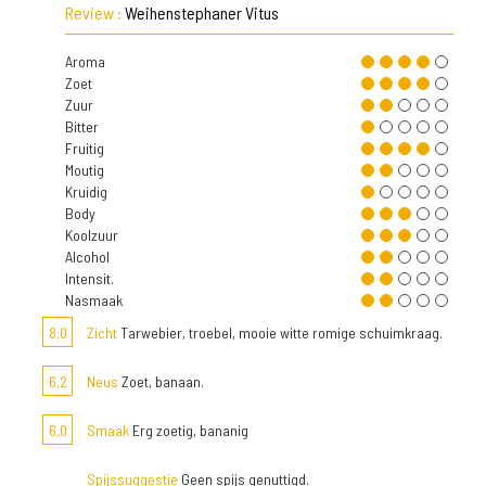
Review :
Weihenstephaner Vitus
Aroma
Zoet
Zuur
Bitter
Fruitig
Moutig
Kruidig
Body
Koolzuur
Alcohol
Intensit.
Nasmaak
8,0
Zicht
Tarwebier, troebel, mooie witte romige schuimkraag.
6,2
Neus
Zoet, banaan.
6,0
Smaak
Erg zoetig, bananig
Spijssuggestie
Geen spijs genuttigd.