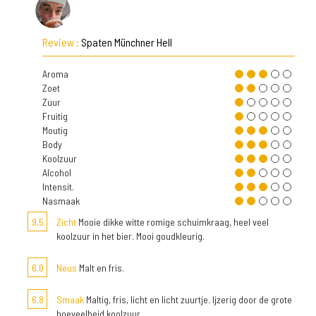
Review :
Spaten Münchner Hell
Aroma
Zoet
Zuur
Fruitig
Moutig
Body
Koolzuur
Alcohol
Intensit.
Nasmaak
9,5
Zicht
Mooie dikke witte romige schuimkraag, heel veel
koolzuur in het bier. Mooi goudkleurig.
6,0
Neus
Malt en fris.
6,8
Smaak
Maltig, fris, licht en licht zuurtje. Ijzerig door de grote
hoeveelheid koolzuur.