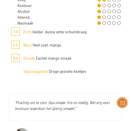
Koolzuur
Alcohol
Intensit.
Nasmaak
7,0
Zicht
Helder, dunne witte schuimkraag.
5,5
Neus
Heel zoet, mango.
6,0
Smaak
Zachte mango smaak
Spijssuggestie
Droge gezoete koekjes
7,0
"Prachtig om te zien. Qua smaak: fris en maltig. Wel erg veel
koolzuur waardoor het ijzerig smaakt."