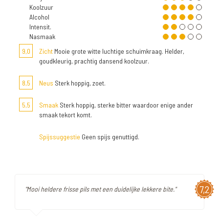
Koolzuur
Alcohol
Intensit.
Nasmaak
9,0
Zicht
Mooie grote witte luchtige schuimkraag. Helder,
goudkleurig, prachtig dansend koolzuur.
8,5
Neus
Sterk hoppig, zoet.
5,5
Smaak
Sterk hoppig, sterke bitter waardoor enige ander
smaak tekort komt.
Spijssuggestie
Geen spijs genuttigd.
7,2
"Mooi heldere frisse pils met een duidelijke lekkere bite."