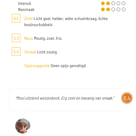
Intensit.
Nasmaak
6,5
Zicht
Licht geel, helder, witte schuimkraag, lichte
koolzuurbubbels.
5,3
Neus
Moutig, zoet, fris.
5,0
Smaak
Licht zoutig.
Spijssuggestie
Geen spijs genuttigd.
6,4
"Mooi uitziend weizenbock. Erg zoet en bananig van smaak."