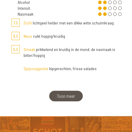
Alcohol
Intensit.
Nasmaak
7,5
Zicht
lichtgeel helder met een dikke witte schuimkraag
6,5
Neus
ruikt hoppig/kruidig
6,5
Smaak
prikkelend en kruidig in de mond. de nasmaak is
bitter/hoppig
Spijssuggestie
kipgerechten, frisse salades
Toon meer