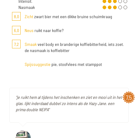
Intensit.
Nasmaak
8,0
Zicht
zwart bier met een dikke bruine schuimkraag
6,0
Neus
ruikt naar koffie?
7,2
Smaak
veel body en branderige koffiebitterheid, iets zoet.
de nasmaak is koffiebitter
Spijssuggestie
pie, stoofvlees met stamppot
7,5
"je ruikt hem al tijdens het inschenken en ziet en mooi uit in het
glas. lijkt inderdaad dubbel zo intens als de Hazy Jane. een
prima double NEIPA"