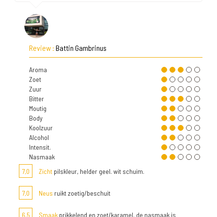
Review :
Battin Gambrinus
Aroma
Zoet
Zuur
Bitter
Moutig
Body
Koolzuur
Alcohol
Intensit.
Nasmaak
7,0
Zicht
pilskleur, helder geel. wit schuim.
7,0
Neus
ruikt zoetig/beschuit
6,5
Smaak
prikkelend en zoet/karamel. de nasmaak is