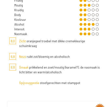
Fruitig
Moutig
Kruidig
Body
Koolzuur
Alcohol
Intensit.
Nasmaak
8,0
Zicht
oranjegeel troebel met dikke cremekleurige
schuimkraag
6,8
Neus
ruikt zot/bloemig en alcoholisch
6,8
Smaak
prikkelend en zoet/moutig (karamel?). de nasmaak is
licht bitter en warm/alcoholisch
Spijssuggestie
stoofgerechten met stamppot