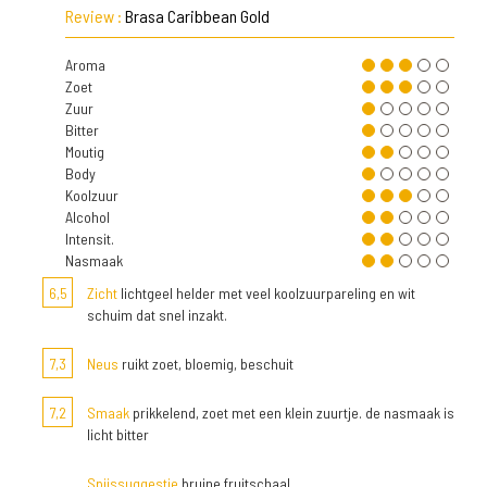
Review :
Brasa Caribbean Gold
Aroma
Zoet
Zuur
Bitter
Moutig
Body
Koolzuur
Alcohol
Intensit.
Nasmaak
6,5
Zicht
lichtgeel helder met veel koolzuurpareling en wit
schuim dat snel inzakt.
7,3
Neus
ruikt zoet, bloemig, beschuit
7,2
Smaak
prikkelend, zoet met een klein zuurtje. de nasmaak is
licht bitter
Spijssuggestie
bruine fruitschaal