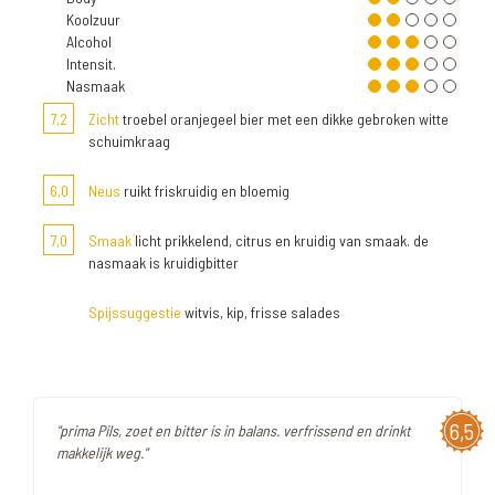
Koolzuur
Alcohol
Intensit.
Nasmaak
7,2
Zicht
troebel oranjegeel bier met een dikke gebroken witte
schuimkraag
6,0
Neus
ruikt friskruidig en bloemig
7,0
Smaak
licht prikkelend, citrus en kruidig van smaak. de
nasmaak is kruidigbitter
Spijssuggestie
witvis, kip, frisse salades
6,5
"prima Pils, zoet en bitter is in balans. verfrissend en drinkt
makkelijk weg."