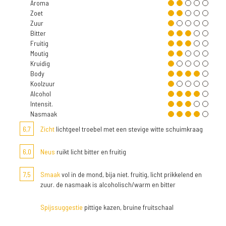
Aroma
Zoet
Zuur
Bitter
Fruitig
Moutig
Kruidig
Body
Koolzuur
Alcohol
Intensit.
Nasmaak
6,7
Zicht
lichtgeel troebel met een stevige witte schuimkraag
6,0
Neus
ruikt licht bitter en fruitig
7,5
Smaak
vol in de mond, bija niet. fruitig, licht prikkelend en
zuur. de nasmaak is alcoholisch/warm en bitter
Spijssuggestie
pittige kazen, bruine fruitschaal