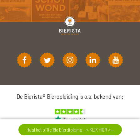
De Bierista® Bieropleiding is o.a. bekend van:
Haal het officiële Bierdiploma --> KLIK HIER <--