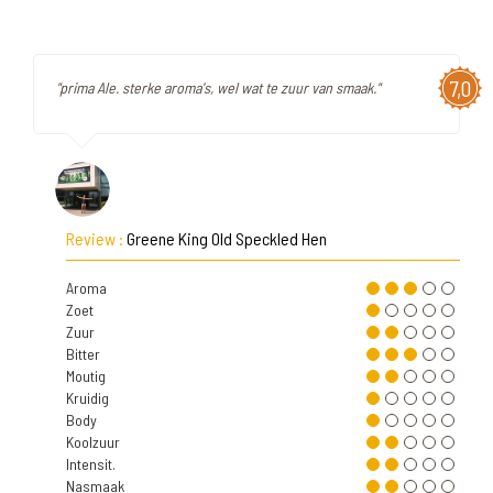
7,0
"prima Ale. sterke aroma's, wel wat te zuur van smaak."
Review :
Greene King Old Speckled Hen
Aroma
Zoet
Zuur
Bitter
Moutig
Kruidig
Body
Koolzuur
Intensit.
Nasmaak