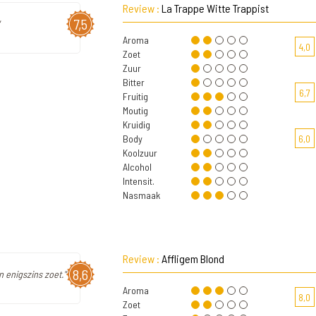
Review :
La Trappe Witte Trappist
7,5
Aroma
4,0
Zoet
Zuur
Bitter
6,7
Fruitig
Moutig
Kruidig
Body
6,0
Koolzuur
Alcohol
Intensit.
Nasmaak
Review :
Affligem Blond
8,6
n enigszins zoet."
Aroma
8,0
Zoet