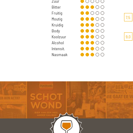
Zuur
Bitter
Fruitig
7,5
Moutig
Kruidig
Body
Koolzuur
9,0
Alcohol
Intensit.
Nasmaak