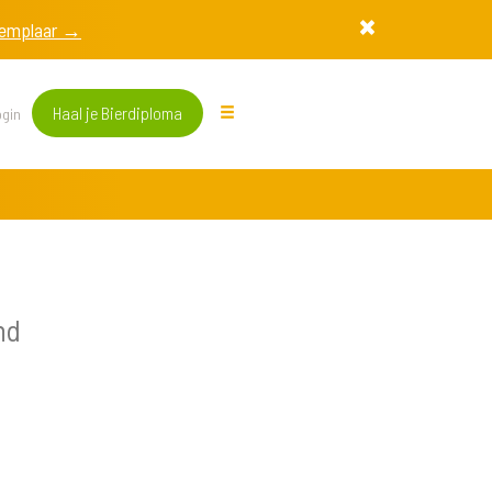
exemplaar →
Haal je Bierdiploma
gin
nd