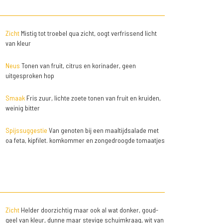
Zicht
Mistig tot troebel qua zicht, oogt verfrissend licht
van kleur
Neus
Tonen van fruit, citrus en korinader, geen
uitgesproken hop
Smaak
Fris zuur, lichte zoete tonen van fruit en kruiden,
weinig bitter
Spijssuggestie
Van genoten bij een maaltijdsalade met
oa feta, kipfilet. komkommer en zongedroogde tomaatjes
Zicht
Helder doorzichtig maar ook al wat donker, goud-
geel van kleur, dunne maar stevige schuimkraag, wit van