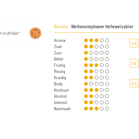
Review :
Weihenstephaner Hefeweissbier
7,5
in dit bier"
Aroma
4,0
Zoet
Zuur
Bitter
7,0
Fruitig
Moutig
Kruidig
Body
6,5
Koolzuur
Alcohol
Intensit.
Nasmaak