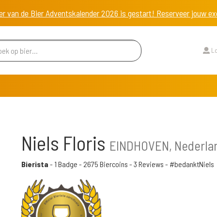
er van de Bier Adventskalender 2026 is gestart! Reserveer jouw 
Lo
Niels Floris
EINDHOVEN, Nederla
Bierista
-
1 Badge
-
2675 Biercoins
-
3 Reviews
- #bedanktNiels