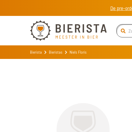
De pre-ord
Bierista
Bieristas
Niels Floris