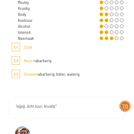
Moutig
Kruidig
Body
Koolzuur
Alcohol
Intensit.
Nasmaak
6,4
Zicht
6,8
Neus
rabarberig
6,0
Smaak
rabarberig, bitter, waterig
7,0
"vijgig, licht zuur, kruidig"