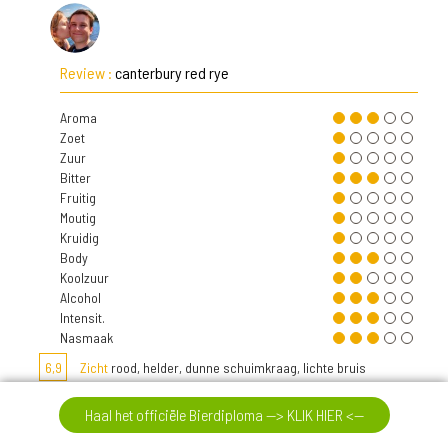
Review :
canterbury red rye
Aroma
Zoet
Zuur
Bitter
Fruitig
Moutig
Kruidig
Body
Koolzuur
Alcohol
Intensit.
Nasmaak
6,9
Zicht
rood, helder, dunne schuimkraag, lichte bruis
6,9
Neus
hoppig
Haal het officiële Bierdiploma --> KLIK HIER <--