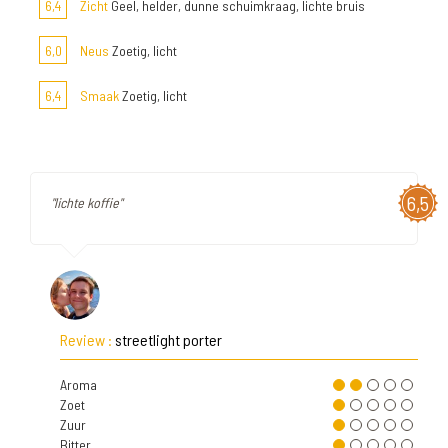
6,4
Zicht
Geel, helder, dunne schuimkraag, lichte bruis
6,0
Neus
Zoetig, licht
6,4
Smaak
Zoetig, licht
6,5
"lichte koffie"
Review :
streetlight porter
Aroma
Zoet
Zuur
Bitter