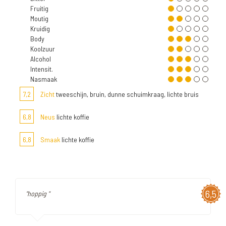
Fruitig
Moutig
Kruidig
Body
Koolzuur
Alcohol
Intensit.
Nasmaak
7,2
Zicht
tweeschijn, bruin, dunne schuimkraag, lichte bruis
6,8
Neus
lichte koffie
6,8
Smaak
lichte koffie
6,5
"hoppig "