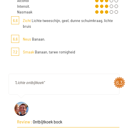
Alcohol
Intensit.
Nasmaak
6,6
Zicht
Lichte tweeschijn, geel, dunne schuimkraag, lichte
bruis
6,6
Neus
Banaan.
7,2
Smaak
Banaan, tarwe romigheid
6,3
"Lichte ontbijtkoek"
Review :
Ontbijtkoek bock