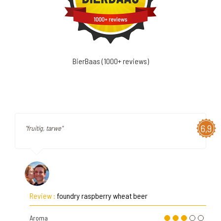
BierBaas (1000+ reviews)
6,9
"fruitig, tarwe"
Review :
foundry raspberry wheat beer
Aroma