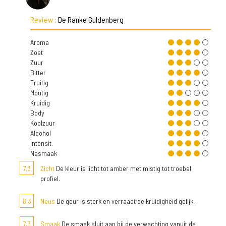
Review :
De Ranke Guldenberg
Aroma
Zoet
Zuur
Bitter
Fruitig
Moutig
Kruidig
Body
Koolzuur
Alcohol
Intensit.
Nasmaak
7,3
Zicht
De kleur is licht tot amber met mistig tot troebel
profiel.
8,3
Neus
De geur is sterk en verraadt de kruidigheid gelijk.
7,3
Smaak
De smaak sluit aan bij de verwachting vanuit de