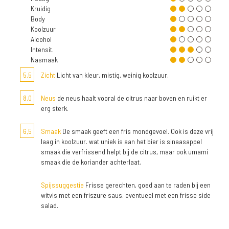
Kruidig
Body
Koolzuur
Alcohol
Intensit.
Nasmaak
5,5
Zicht
Licht van kleur, mistig, weinig koolzuur.
8,0
Neus
de neus haalt vooral de citrus naar boven en ruikt er
erg sterk.
6,5
Smaak
De smaak geeft een fris mondgevoel. Ook is deze vrij
laag in koolzuur. wat uniek is aan het bier is sinaasappel
smaak die verfrissend helpt bij de citrus, maar ook umami
smaak die de koriander achterlaat.
Spijssuggestie
Frisse gerechten, goed aan te raden bij een
witvis met een friszure saus. eventueel met een frisse side
salad.