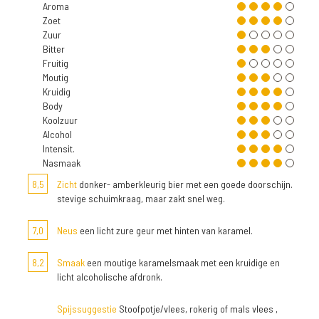
Aroma
Zoet
Zuur
Bitter
Fruitig
Moutig
Kruidig
Body
Koolzuur
Alcohol
Intensit.
Nasmaak
8,5
Zicht
donker- amberkleurig bier met een goede doorschijn.
stevige schuimkraag, maar zakt snel weg.
7,0
Neus
een licht zure geur met hinten van karamel.
8,2
Smaak
een moutige karamelsmaak met een kruidige en
licht alcoholische afdronk.
Spijssuggestie
Stoofpotje/vlees, rokerig of mals vlees ,