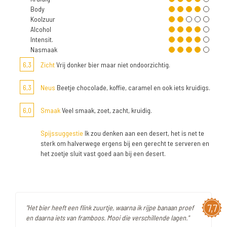
Body
Koolzuur
Alcohol
Intensit.
Nasmaak
6,3
Zicht
Vrij donker bier maar niet ondoorzichtig.
6,3
Neus
Beetje chocolade, koffie, caramel en ook iets kruidigs.
6,0
Smaak
Veel smaak, zoet, zacht, kruidig.
Spijssuggestie
Ik zou denken aan een desert, het is net te
sterk om halverwege ergens bij een gerecht te serveren en
het zoetje sluit vast goed aan bij een desert.
7,7
"Het bier heeft een flink zuurtje, waarna ik rijpe banaan proef
en daarna iets van framboos. Mooi die verschillende lagen."