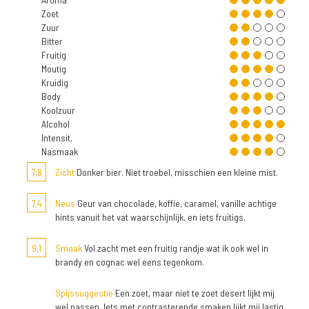
Zoet
Zuur
Bitter
Fruitig
Moutig
Kruidig
Body
Koolzuur
Alcohol
Intensit.
Nasmaak
7,8
Zicht
Donker bier. Niet troebel, misschien een kleine mist.
7,4
Neus
Geur van chocolade, koffie, caramel, vanille achtige
hints vanuit het vat waarschijnlijk, en iets fruitigs.
9,1
Smaak
Vol zacht met een fruitig randje wat ik ook wel in
brandy en cognac wel eens tegenkom.
Spijssuggestie
Een zoet, maar niet te zoet desert lijkt mij
wel passen. Iets met contrasterende smaken lijkt mij lastig