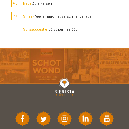
4,8
Neus
Zure kersen
7,7
Smaak
Veel smaak met verschillende lagen.
Spijssuggestie
€3,50 per fles 33cl