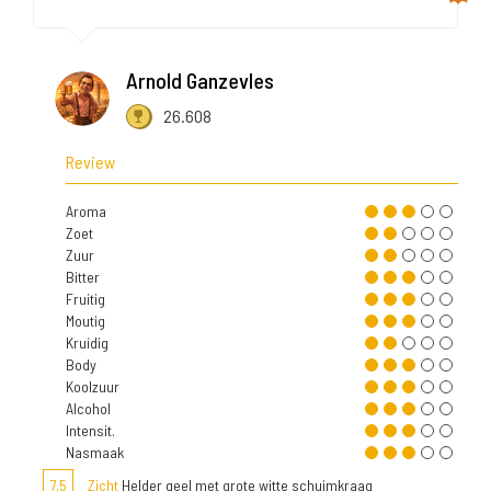
Arnold Ganzevles
26.608
Review
Aroma
Zoet
Zuur
Bitter
Fruitig
Moutig
Kruidig
Body
Koolzuur
Alcohol
Intensit.
Nasmaak
7,5
Zicht
Helder geel met grote witte schuimkraag