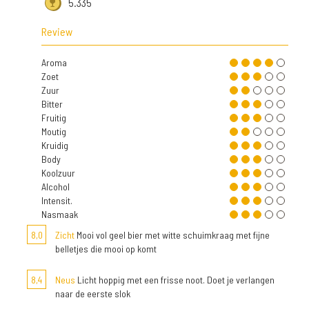
5.335
Review
Aroma
Zoet
Zuur
Bitter
Fruitig
Moutig
Kruidig
Body
Koolzuur
Alcohol
Intensit.
Nasmaak
8,0
Zicht
Mooi vol geel bier met witte schuimkraag met fijne
belletjes die mooi op komt
8,4
Neus
Licht hoppig met een frisse noot. Doet je verlangen
naar de eerste slok