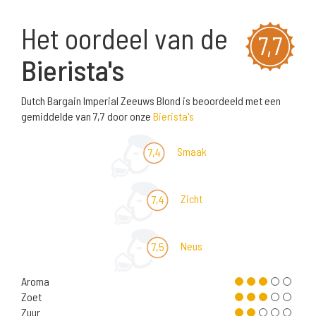
Het oordeel van de
7,7
Bierista's
Dutch Bargain Imperial Zeeuws Blond is beoordeeld met een
gemiddelde van 7,7 door onze
Bierista's
Smaak
7,4
Zicht
7,4
Neus
7,5
Aroma
Zoet
Zuur