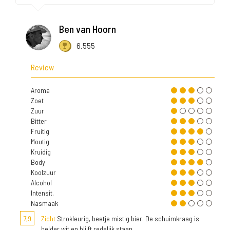
Ben van Hoorn
6.555
Review
Aroma
Zoet
Zuur
Bitter
Fruitig
Moutig
Kruidig
Body
Koolzuur
Alcohol
Intensit.
Nasmaak
7,9
Zicht
Strokleurig, beetje mistig bier. De schuimkraag is
helder wit en blijft redelijk staan.