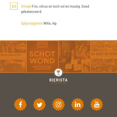
8,5
Smaak
Fris, citrus en toch vol en moutig. Goed
gebalanceerd.
Spijssuggestie
Witis, kip