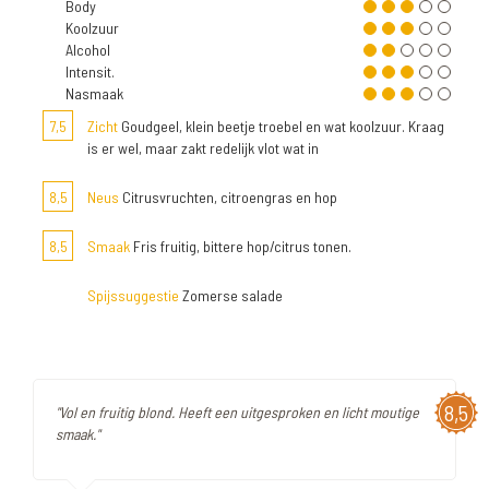
Body
Koolzuur
Alcohol
Intensit.
Nasmaak
7,5
Zicht
Goudgeel, klein beetje troebel en wat koolzuur. Kraag
is er wel, maar zakt redelijk vlot wat in
8,5
Neus
Citrusvruchten, citroengras en hop
8,5
Smaak
Fris fruitig, bittere hop/citrus tonen.
Spijssuggestie
Zomerse salade
8,5
"Vol en fruitig blond. Heeft een uitgesproken en licht moutige
smaak."