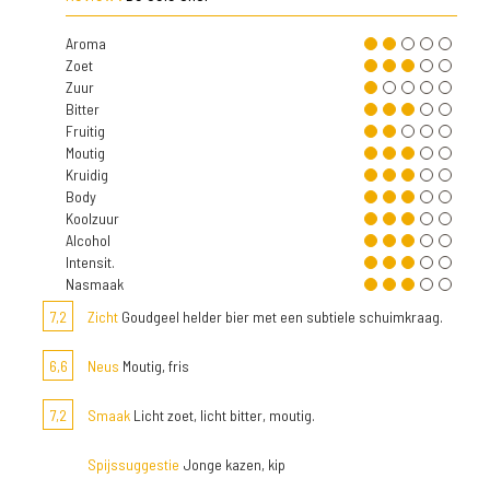
Aroma
Zoet
Zuur
Bitter
Fruitig
Moutig
Kruidig
Body
Koolzuur
Alcohol
Intensit.
Nasmaak
7,2
Zicht
Goudgeel helder bier met een subtiele schuimkraag.
6,6
Neus
Moutig, fris
7,2
Smaak
Licht zoet, licht bitter, moutig.
Spijssuggestie
Jonge kazen, kip