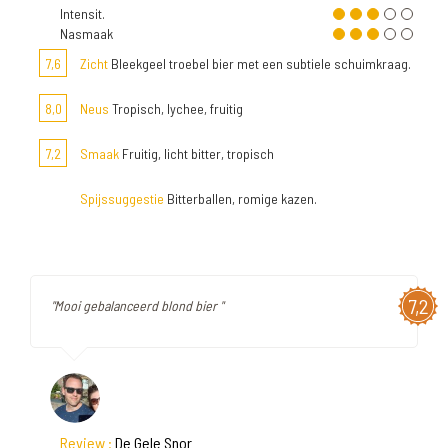
Intensit.
Nasmaak
7,6
Zicht
Bleekgeel troebel bier met een subtiele schuimkraag.
8,0
Neus
Tropisch, lychee, fruitig
7,2
Smaak
Fruitig, licht bitter, tropisch
Spijssuggestie
Bitterballen, romige kazen.
7,2
"Mooi gebalanceerd blond bier "
Review :
De Gele Snor