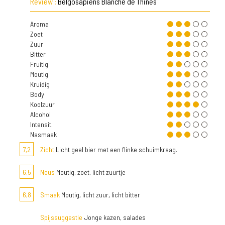
Review :
Belgosapiens Blanche de Thines
Aroma
Zoet
Zuur
Bitter
Fruitig
Moutig
Kruidig
Body
Koolzuur
Alcohol
Intensit.
Nasmaak
7,2
Zicht
Licht geel bier met een flinke schuimkraag.
6,5
Neus
Moutig, zoet, licht zuurtje
6,8
Smaak
Moutig, licht zuur, licht bitter
Spijssuggestie
Jonge kazen, salades