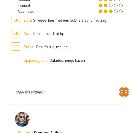
Intensit.
Nasmaak
7,0
Zicht
Strogeel bier met een subtiele schuimkraag.
7,0
Neus
Fris, citrus, fruitig.
6,8
Smaak
Fris, fruitig, moutig
Spijssuggestie
Salades, jonge kazen
6,8
"Mooi fris witbier."
Review :
Frontaal Author