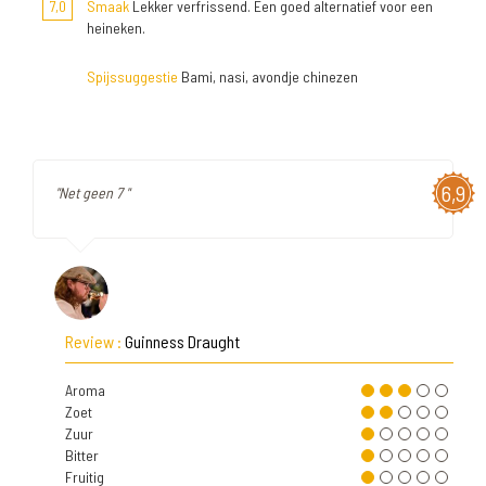
7,0
Smaak
Lekker verfrissend. Een goed alternatief voor een
heineken.
Spijssuggestie
Bami, nasi, avondje chinezen
6,9
"Net geen 7 "
Review :
Guinness Draught
Aroma
Zoet
Zuur
Bitter
Fruitig