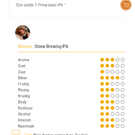
7,0
"Een solide 7. Prima basic IPA. "
Review :
Stone Brewing IPA
Aroma
Zoet
Zuur
Bitter
Fruitig
Moutig
Kruidig
Body
Koolzuur
Alcohol
Intensit.
Nasmaak
6,9
Zicht
Mooi donker oranje bier. Troebel