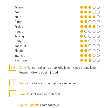
Aroma
Zoet
Zuur
Bitter
Fruitig
Moutig
Kruidig
Body
Koolzuur
Alcohol
Intensit.
Nasmaak
6,0
Zicht
Met een zaklamp er op krijg je een vieze bruine kleur.
Gewoon kijkend oogt hij rood.
6,5
Neus
Zure bessen doet het me aan denken.
6,5
Smaak
Licht zuur en toch zoet
Spijssuggestie
Frambozenijs