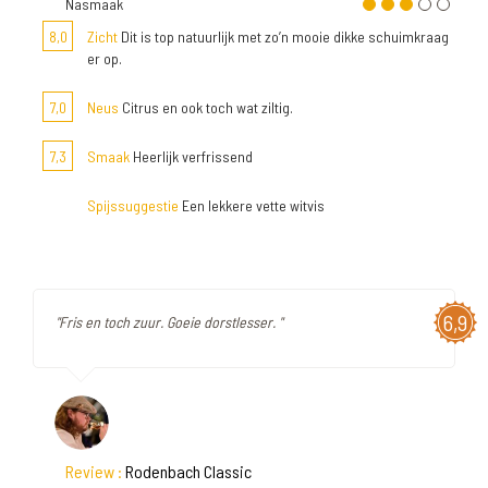
Nasmaak
8,0
Zicht
Dit is top natuurlijk met zo’n mooie dikke schuimkraag
er op.
7,0
Neus
Citrus en ook toch wat ziltig.
7,3
Smaak
Heerlijk verfrissend
Spijssuggestie
Een lekkere vette witvis
6,9
"Fris en toch zuur. Goeie dorstlesser. "
Review :
Rodenbach Classic