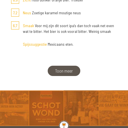
7,2
Neus
Zoetige karamel moutige neus
6,7
Smaak
Voor mij zijn dit soort ipa’s dan toch vaak net even
wat te bitter. Het bier is ook vooral bitter. Weinig smaak
Spijssuggestie
Mexicaans eten.
Toon meer