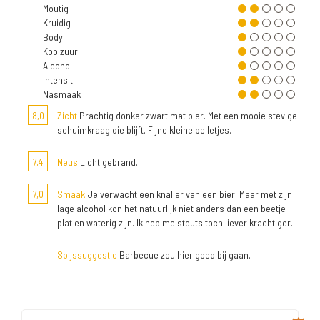
Moutig
Kruidig
Body
Koolzuur
Alcohol
Intensit.
Nasmaak
8,0
Zicht
Prachtig donker zwart mat bier. Met een mooie stevige
schuimkraag die blijft. Fijne kleine belletjes.
7,4
Neus
Licht gebrand.
7,0
Smaak
Je verwacht een knaller van een bier. Maar met zijn
lage alcohol kon het natuurlijk niet anders dan een beetje
plat en waterig zijn. Ik heb me stouts toch liever krachtiger.
Spijssuggestie
Barbecue zou hier goed bij gaan.