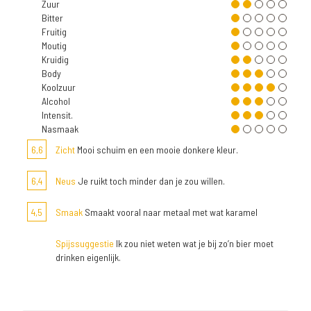
Zuur
Bitter
Fruitig
Moutig
Kruidig
Body
Koolzuur
Alcohol
Intensit.
Nasmaak
6,6
Zicht
Mooi schuim en een mooie donkere kleur.
6,4
Neus
Je ruikt toch minder dan je zou willen.
4,5
Smaak
Smaakt vooral naar metaal met wat karamel
Spijssuggestie
Ik zou niet weten wat je bij zo’n bier moet
drinken eigenlijk.