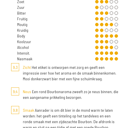
Zoet
Zuur
Bitter
Fruitig
Moutig
Kruidig
Body
Koolzuur
Alcohol
Intensit.
Nasmaak
9,3
Zicht
Het etiket is ontworpen met zorg en geeft een
impressie over hoe het aroma en de smaak binnenkomen.
Mooi donkerzwart bier met een fijne schuimkraag.
9,4
Neus
Een rond Bourbonaroma zweeft zo je neus binnen, die
een aangename prikkeling bezorgen.
9,8
Smaak
Aanrader is om dit bier in de mond warm te laten
worden: het geeft een tinteling op het tandvlees en een
ronde smaak met een zijdezachte Bourbon. De afdronk is
warm en sluit na een tijdje af met een goede Bourbon.