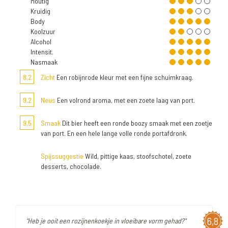
Moutig
Kruidig
Body
Koolzuur
Alcohol
Intensit.
Nasmaak
8,2
Zicht
Een robijnrode kleur met een fijne schuimkraag.
9,2
Neus
Een volrond aroma, met een zoete laag van port.
9,5
Smaak
Dit bier heeft een ronde boozy smaak met een zoetje
van port. En een hele lange volle ronde portafdronk.
Spijssuggestie
Wild, pittige kaas, stoofschotel, zoete
desserts, chocolade.
6,8
"Heb je ooit een rozijnenkoekje in vloeibare vorm gehad?"