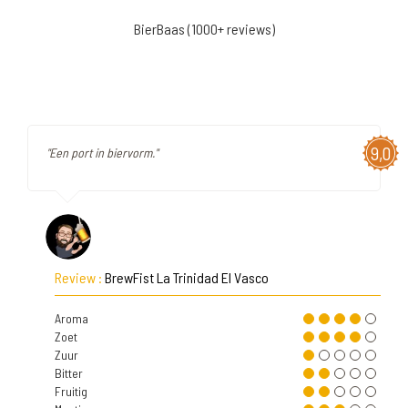
BierBaas (1000+ reviews)
9,0
"Een port in biervorm."
Review :
BrewFist La Trinidad El Vasco
Aroma
Zoet
Zuur
Bitter
Fruitig