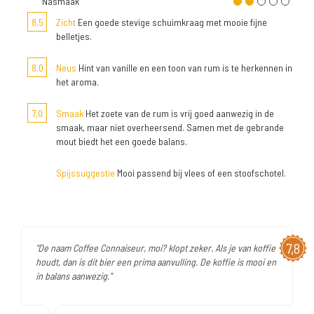
Nasmaak
8,5
Zicht
Een goede stevige schuimkraag met mooie fijne
belletjes.
8,0
Neus
Hint van vanille en een toon van rum is te herkennen in
het aroma.
7,0
Smaak
Het zoete van de rum is vrij goed aanwezig in de
smaak, maar niet overheersend. Samen met de gebrande
mout biedt het een goede balans.
Spijssuggestie
Mooi passend bij vlees of een stoofschotel.
7,8
"De naam Coffee Connaiseur, moi? klopt zeker. Als je van koffie
houdt, dan is dit bier een prima aanvulling. De koffie is mooi en
in balans aanwezig."