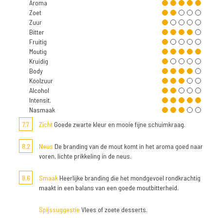
Aroma
Zoet
Zuur
Bitter
Fruitig
Moutig
Kruidig
Body
Koolzuur
Alcohol
Intensit.
Nasmaak
7,7
Zicht
Goede zwarte kleur en mooie fijne schuimkraag.
8,2
Neus
De branding van de mout komt in het aroma goed naar
voren, lichte prikkeling in de neus.
8,6
Smaak
Heerlijke branding die het mondgevoel rondkrachtig
maakt in een balans van een goede moutbitterheid.
Spijssuggestie
Vlees of zoete desserts.