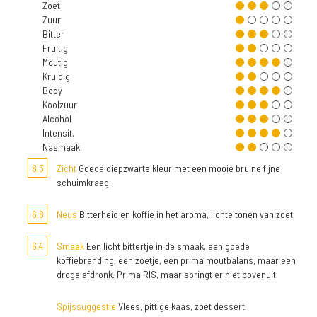
Zoet
Zuur
Bitter
Fruitig
Moutig
Kruidig
Body
Koolzuur
Alcohol
Intensit.
Nasmaak
8,3
Zicht
Goede diepzwarte kleur met een mooie bruine fijne
schuimkraag.
6,8
Neus
Bitterheid en koffie in het aroma, lichte tonen van zoet.
6,4
Smaak
Een licht bittertje in de smaak, een goede
koffiebranding, een zoetje, een prima moutbalans, maar een
droge afdronk. Prima RIS, maar springt er niet bovenuit.
Spijssuggestie
Vlees, pittige kaas, zoet dessert.