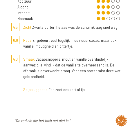
Koolzuur
Alcohol
Intensit.
Nasmaak
4,5
Zicht
Zwarte porter, helaas was de schuimkraag snel weg.
6,0
Neus
Er gebeurt veel tegelijk in de neus: cacao, maar ook
vanille, moutigheid en bittertje.
4,0
Smaak
Cacaosnippers, mout en vanille overduidelijk
aanwezig, al vind ik dat de vanille te overheersend is. De
afdronk is onverwacht droog. Voor een porter mist deze wat
gebrandheid.
Spijssuggestie
Een zoet dessert of ijs.
5,4
"De red ale die het toch net niet is."