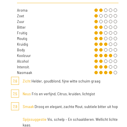
Aroma
Zoet
Zuur
Bitter
Fruitig
Moutig
Kruidig
Body
Koolzuur
Alcohol
Intensit.
Nasmaak
7,6
Zicht
Helder, goudblond, fijne witte schuim graag
7,5
Neus
Fris en verfijnd, Citrus, kruiden, lichtgist
7,9
Smaak
Droog en elegant, zachte Mout, subtiele bitter uit hop
Spijssuggestie
Vis, schelp – En schaaldieren. Wellicht lichte
kaas.