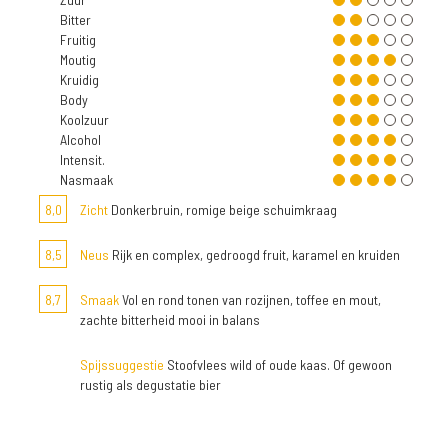
Bitter
Fruitig
Moutig
Kruidig
Body
Koolzuur
Alcohol
Intensit.
Nasmaak
8,0
Zicht
Donkerbruin, romige beige schuimkraag
8,5
Neus
Rijk en complex, gedroogd fruit, karamel en kruiden
8,7
Smaak
Vol en rond tonen van rozijnen, toffee en mout,
zachte bitterheid mooi in balans
Spijssuggestie
Stoofvlees wild of oude kaas. Of gewoon
rustig als degustatie bier