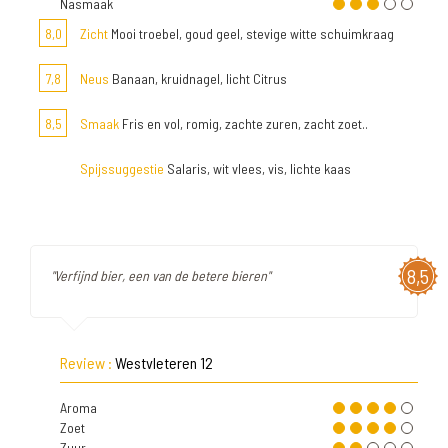
Nasmaak
8,0
Zicht
Mooi troebel, goud geel, stevige witte schuimkraag
7,8
Neus
Banaan, kruidnagel, licht Citrus
8,5
Smaak
Fris en vol, romig, zachte zuren, zacht zoet..
Spijssuggestie
Salaris, wit vlees, vis, lichte kaas
8,5
"Verfijnd bier, een van de betere bieren"
Review :
Westvleteren 12
Aroma
Zoet
Zuur