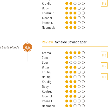
Kruidig
8,5
Body
Koolzuur
Alcohol
Intensit.
Nasmaak
Review :
Schelde Strandgaper
8,5
de beste blonde
Aroma
8,0
Zoet
Zuur
8,5
Bitter
Fruitig
Moutig
9,0
Kruidig
Body
Koolzuur
Alcohol
Intensit.
Nasmaak