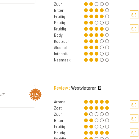
Zuur
Bitter
8,5
Fruitig
Moutig
Kruidig
9,0
Body
Koolzuur
Alcohol
Intensit.
Nasmaak
Review :
Westvleteren 12
9,5
!!"
Aroma
8,0
Zoet
Zuur
8,0
Bitter
Fruitig
Moutig
9,0
Kruidig