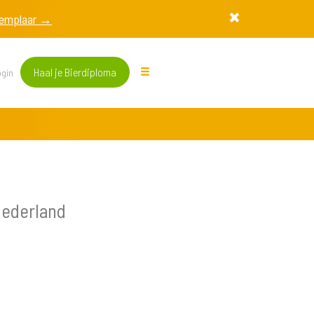
exemplaar →
Haal je Bierdiploma
gin
Nederland