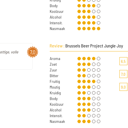
Body
Koolzuur
Alcohol
Intensit.
Nasmaak
Review :
Brussels Beer Project Jungle Joy
7,0
ettige, volle
Aroma
6,5
Zoet
Zuur
7,0
Bitter
Fruitig
Moutig
9,0
Kruidig
Body
Koolzuur
Alcohol
Intensit.
Nasmaak