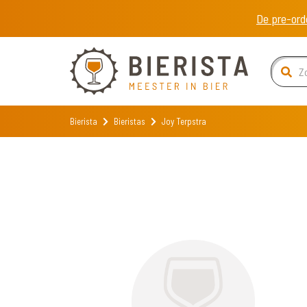
De pre-ord
Bierista
Bieristas
Joy Terpstra