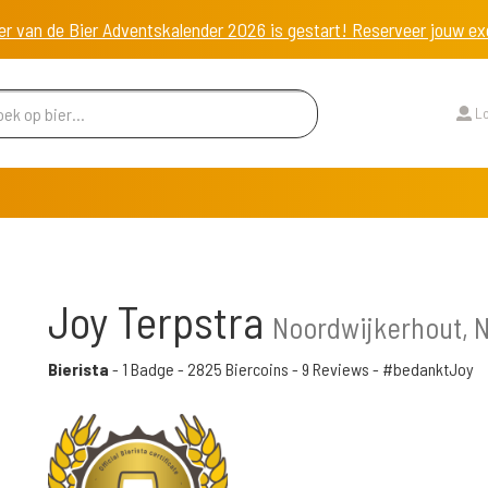
er van de Bier Adventskalender 2026 is gestart! Reserveer jouw 
Lo
Joy Terpstra
Noordwijkerhout, 
Bierista
-
1 Badge
-
2825 Biercoins
-
9 Reviews
- #bedanktJoy