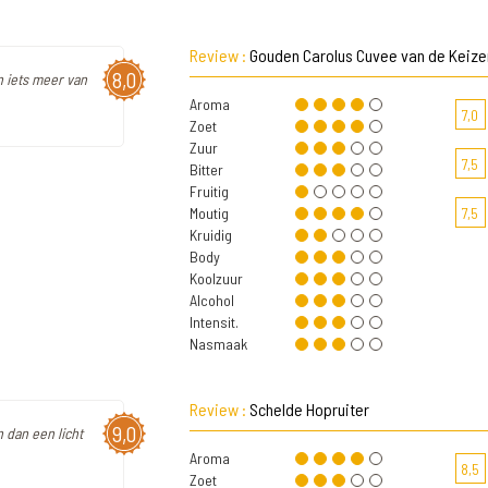
Review :
Gouden Carolus Cuvee van de Keize
8,0
n iets meer van
Aroma
7,0
Zoet
Zuur
7,5
Bitter
Fruitig
Moutig
7,5
Kruidig
Body
Koolzuur
Alcohol
Intensit.
Nasmaak
Review :
Schelde Hopruiter
9,0
 dan een licht
Aroma
8,5
Zoet