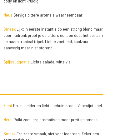
body en licht kruidig.
Neus
Stevige bittere aroma´s waarneembaar.
Smaak
Lijkt in eerste instantie op een strong blond maar
door nadronk proef je de bitters echt en doet het eer aan
de naam tropical tripel. Lichte zoetheid, koolzuur
aanwezig maar niet storend.
Spijssuggestie
Lichte salade, witte vis.
Zicht
Bruin, helder en lichte schuimkraag. Verdwijnt snel.
Neus
Ruikt zoet, erg aromatisch maar prettige smaak.
Smaak
Erg zoete smaak, niet voor iedereen. Zeker een
degustatiebier.