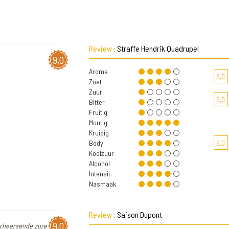
Review :
Straffe Hendrik Quadrupel
9,0
Aroma
9,0
Zoet
Zuur
9,0
Bitter
Fruitig
Moutig
Kruidig
Body
9,0
Koolzuur
Alcohol
Intensit.
Nasmaak
Review :
Saison Dupont
9,0
erheersende zure