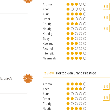
Aroma
8,5
Zoet
Zuur
8,5
Bitter
Fruitig
Moutig
8,5
Kruidig
Body
Koolzuur
Alcohol
Intensit.
Nasmaak
Review :
Hertog Jan Grand Prestige
8,5
id, goede
Aroma
8,0
Zoet
Zuur
8,5
Bitter
Fruitig
Moutig