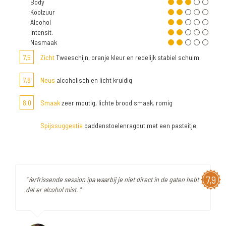
Body
Koolzuur
Alcohol
Intensit.
Nasmaak
7,5
Zicht
Tweeschijn, oranje kleur en redelijk stabiel schuim.
7,8
Neus
alcoholisch en licht kruidig
8,0
Smaak
zeer moutig, lichte brood smaak. romig
Spijssuggestie
paddenstoelenragout met een pasteitje
7,9
"Verfrissende session ipa waarbij je niet direct in de gaten hebt
dat er alcohol mist. "