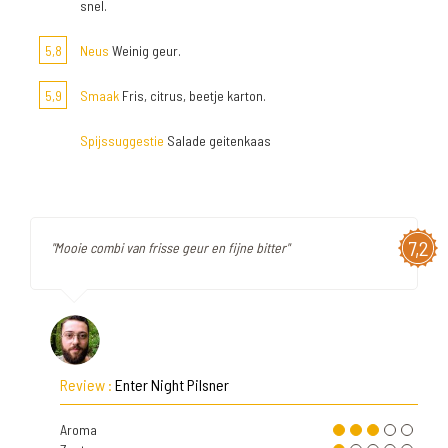
snel.
5,8
Neus
Weinig geur.
5,9
Smaak
Fris, citrus, beetje karton.
Spijssuggestie
Salade geitenkaas
7,2
"Mooie combi van frisse geur en fijne bitter"
Review :
Enter Night Pilsner
Aroma