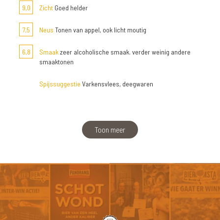
9,0
Zicht
Goed helder
7,5
Neus
Tonen van appel, ook licht moutig
6,8
Smaak
zeer alcoholische smaak. verder weinig andere
smaaktonen
Spijssuggestie
Varkensvlees, deegwaren
Toon meer