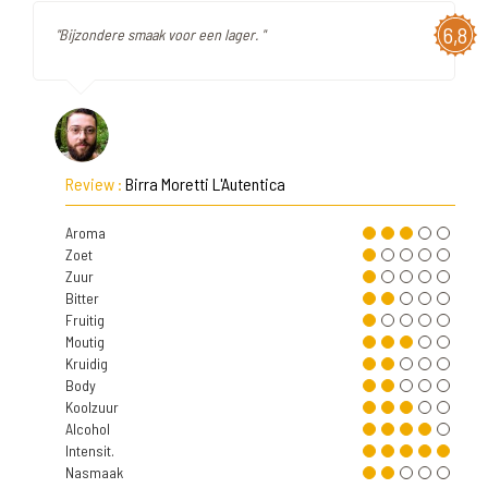
6,8
"Bijzondere smaak voor een lager. "
Review :
Birra Moretti L'Autentica
Aroma
Zoet
Zuur
Bitter
Fruitig
Moutig
Kruidig
Body
Koolzuur
Alcohol
Intensit.
Nasmaak