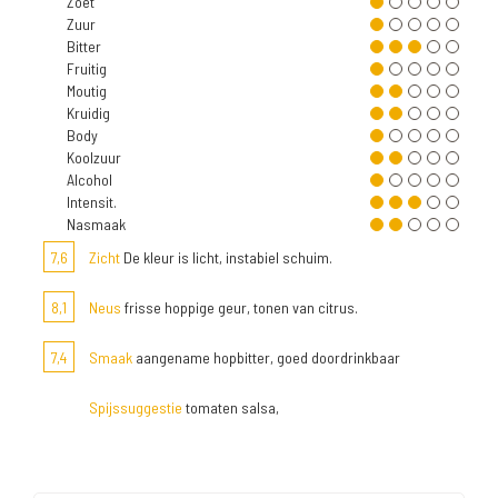
Zoet
Zuur
Bitter
Fruitig
Moutig
Kruidig
Body
Koolzuur
Alcohol
Intensit.
Nasmaak
7,6
Zicht
De kleur is licht, instabiel schuim.
8,1
Neus
frisse hoppige geur, tonen van citrus.
7,4
Smaak
aangename hopbitter, goed doordrinkbaar
Spijssuggestie
tomaten salsa,