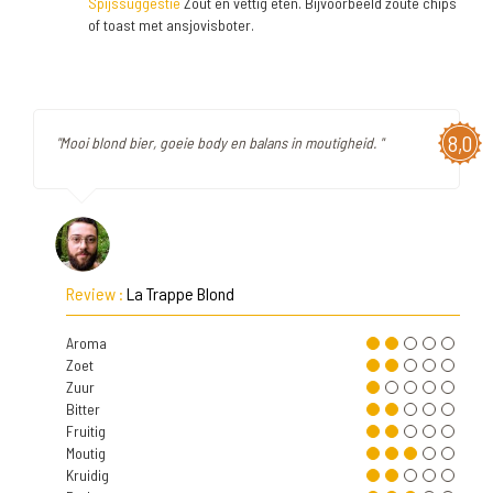
Spijssuggestie
Zout en vettig eten. Bijvoorbeeld zoute chips
of toast met ansjovisboter.
8,0
"Mooi blond bier, goeie body en balans in moutigheid. "
Review :
La Trappe Blond
Aroma
Zoet
Zuur
Bitter
Fruitig
Moutig
Kruidig