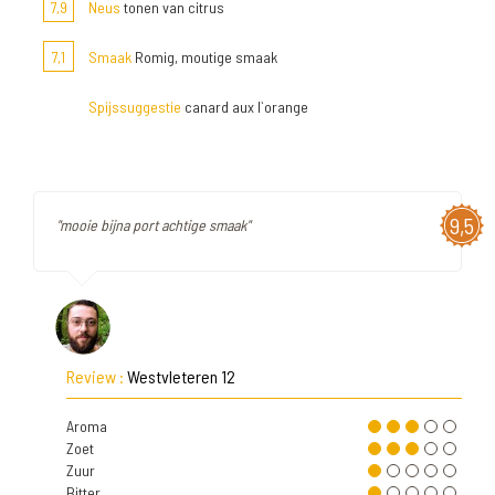
7,9
Neus
tonen van citrus
7,1
Smaak
Romig, moutige smaak
Spijssuggestie
canard aux l`orange
9,5
"mooie bijna port achtige smaak"
Review :
Westvleteren 12
Aroma
Zoet
Zuur
Bitter