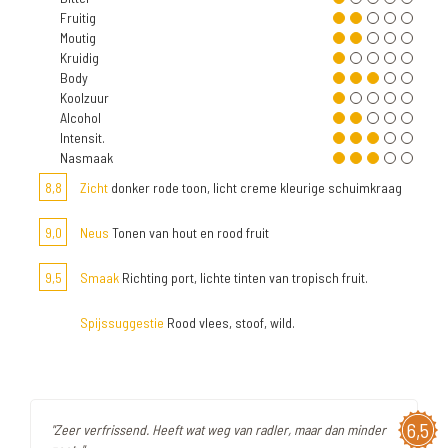
Fruitig
Moutig
Kruidig
Body
Koolzuur
Alcohol
Intensit.
Nasmaak
8,8
Zicht
donker rode toon, licht creme kleurige schuimkraag
9,0
Neus
Tonen van hout en rood fruit
9,5
Smaak
Richting port, lichte tinten van tropisch fruit.
Spijssuggestie
Rood vlees, stoof, wild.
6,5
"Zeer verfrissend. Heeft wat weg van radler, maar dan minder