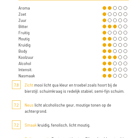
Aroma
Zoet
Zuur
Bitter
Fruitig
Moutig
Kruidig
Body
Koolzuur
Alcohol
Intensit.
Nasmaak
7,8
Zicht
mooi licht qua kleur en troebel zoals hoort bij de
bierstijl. schuimkraag is redelijk stabiel, semi-fijn schuim.
7,2
Neus
licht alcoholische geur, moutige tonen op de
achtergrond.
7,2
Smaak
kruidig, fenolisch, licht moutig.