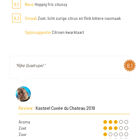
6,1
Neus
Hoppig fris citussy
6,3
Smaak
Zoet, licht zurige citrus en flink bittere nasmaak
Spijssuggestie
Citroen kwarktaart
8,1
"Rijke Quadrupel "
Review :
Kasteel Cuvée du Chateau 2019
Aroma
Zoet
Zuur