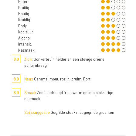
Bitter
Fruitig
Moutig
Kruidig
Body
Koolzuur
Alcohol
Intensit.
Nasmaak
8,0
Zicht
Donkerbruin helder en een stevige crème
schuimkraag
8,0
Neus
Caramel mout, rozijn, pruim, Port
8,0
Smaak
Zoet, gedroogd fruit, warm en iets plakkerige
nasmaak
Spijssuggestie
Gegrilde steak met gegrilde groenten