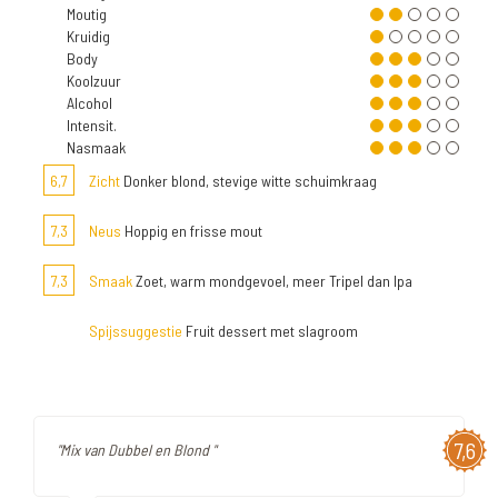
Moutig
Kruidig
Body
Koolzuur
Alcohol
Intensit.
Nasmaak
6,7
Zicht
Donker blond, stevige witte schuimkraag
7,3
Neus
Hoppig en frisse mout
7,3
Smaak
Zoet, warm mondgevoel, meer Tripel dan Ipa
Spijssuggestie
Fruit dessert met slagroom
7,6
"Mix van Dubbel en Blond "