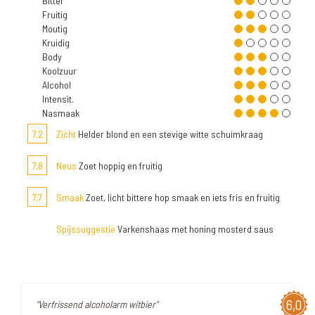
Bitter
Fruitig
Moutig
Kruidig
Body
Koolzuur
Alcohol
Intensit.
Nasmaak
7,2
Zicht
Helder blond en een stevige witte schuimkraag
7,8
Neus
Zoet hoppig en fruitig
7,7
Smaak
Zoet, licht bittere hop smaak en iets fris en fruitig
Spijssuggestie
Varkenshaas met honing mosterd saus
6,0
"Verfrissend alcoholarm witbier"