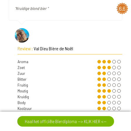
6,6
"Kruidige blond bier "
Review :
Val Dieu Bière de Noël
Aroma
Zoet
Zuur
Bitter
Fruitig
Moutig
Kruidig
Body
Koolzuur
Alcohol
Intensit.
Haal het officiële Bierdiploma --> KLIK HIER <--
Nasmaak