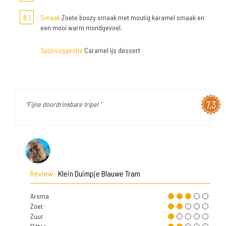
8,1
Smaak
Zoete boozy smaak met moutig karamel smaak en
een mooi warm mondgevoel.
Spijssuggestie
Caramel ijs dessert
7,3
"Fijne doordrinkbare tripel "
Review :
Klein Duimpje Blauwe Tram
Aroma
Zoet
Zuur