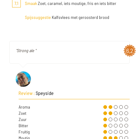
7,1
Smaak
Zoet, caramel, iets moutige, fris en iets bitter
Spijssuggestie
Kalfsvlees met geroosterd brood
6,2
"Strong ale "
Review :
Speyside
Aroma
Zoet
Zuur
Bitter
Fruitig
Moutig