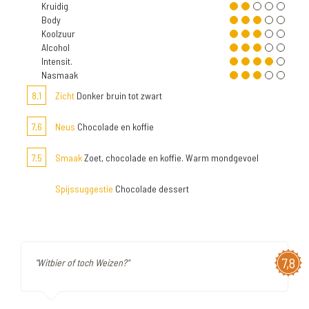
Kruidig
Body
Koolzuur
Alcohol
Intensit.
Nasmaak
8,1
Zicht
Donker bruin tot zwart
7,6
Neus
Chocolade en koffie
7,5
Smaak
Zoet, chocolade en koffie. Warm mondgevoel
Spijssuggestie
Chocolade dessert
7,8
"Witbier of toch Weizen?"