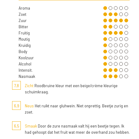
Aroma
Zoet
Zuur
Bitter
Fruitig
Moutig
Kruidig
Body
Koolzuur
Alcohol
Intensit.
Nasmaak
7,8
Zicht
Roodbruine kleur met een beige/crème kleurige
schuimkraag.
6,9
Neus
Het ruikt naar gluhwein. Niet onprettig. Beetje zurig en
zoet.
6,5
Smaak
Door de zure nasmaak valt hij een beetje tegen. Ik
had gehoopt dat het fruit wat meer de overhand zou hebben.