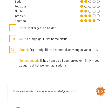
Body
Koolzuur
Alcohol
Intensit.
Nasmaak
7,1
Zicht
Donkergeel en helder.
6,9
Neus
Fruitige geur. Met name citrus.
7,2
Smaak
Erg prettig. Bittere nasmaak en vleugen van citrus.
Spijssuggestie
Ik heb hem op bij pannenkoeken. En ik moet
zeggen dat het wel een aanrader is.
6,9
"Voor een alcohol-arm bier erg smakelijk en fris."