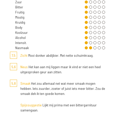
Zuur
Bitter
Fruitig
Moutig
Kruidig
Body
Koolzuur
Alcohol
Intensit.
Nasmaak
7,5
Zicht
Mooi donker abdijbier. Met nette schuimkraag.
5,6
Neus
Het kan aan mij liggen maar ik vind er niet een heel
uitgesproken geur aan zitten.
5,8
Smaak
Het zou allemaal net wat meer smaak mogen
hebben. Iets zuurder, zoeter of juist iets meer bitter. Zou de
smaak dek ik ten goede komen.
Spijssuggestie
Lijkt mij prima met een bittergarnituur
samengaan.