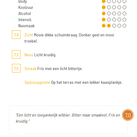
Body
Koolzuur
Alcohol
Intensit.
Nasmaak
7,9
Zicht
Mooie dikke schuimkraag. Donker geel en mooi
troebel.
7,2
Neus
Licht kruidig.
7,5
Smaak
Fris met een licht bittertje.
Spijssuggestie
Op het terras met een lekker kaasplankje.
7,0
"Een licht en toegankelijk witbier. Bitter maar smaakvol. Fris en
kruidig."