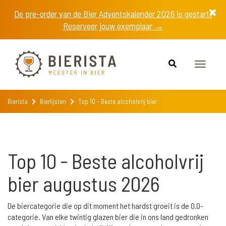
De pre-order van de Bier Adventskalender 2026 is gestart!
Reserveer jouw exemplaar →
Toggle
navigat
Bierista
Bierlijsten
Top 10 - Beste alcoholvrij bier
Top 10 - Beste alcoholvrij
bier augustus 2026
De biercategorie die op dit moment het hardst groeit is de 0.0-
categorie. Van elke twintig glazen bier die in ons land gedronken