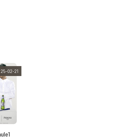
25-02-21
ule1