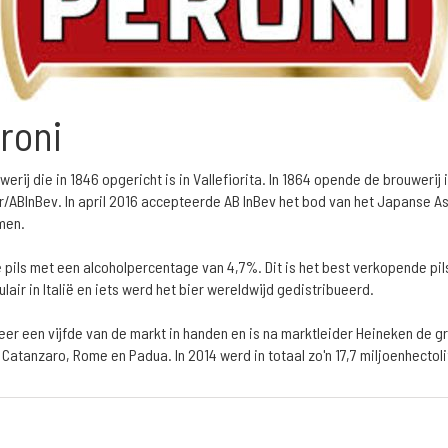
roni
werij die in 1846 opgericht is in Vallefiorita. In 1864 opende de brouweri
er/ABInBev. In april 2016 accepteerde AB InBev het bod van het Japanse 
men.
 pils met een alcoholpercentage van 4,7%. Dit is het best verkopende pils 
lair in Italië en iets werd het bier wereldwijd gedistribueerd.
veer een vijfde van de markt in handen en is na marktleider Heineken de gr
 Catanzaro, Rome en Padua. In 2014 werd in totaal zo'n 17,7 miljoenhectoli