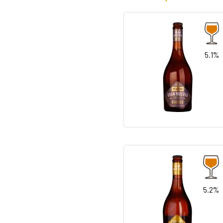
5.1%
5.2%