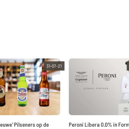
31-07-21
nieuwe' Pilseners op de
Peroni Libera 0.0% in Form