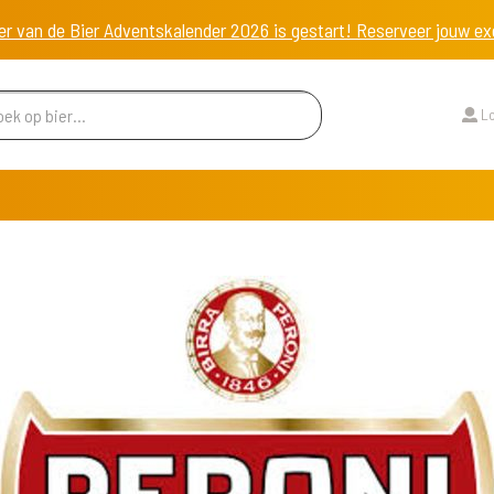
er van de Bier Adventskalender 2026 is gestart! Reserveer jouw 
Lo