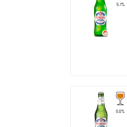
5.1%
0.0%