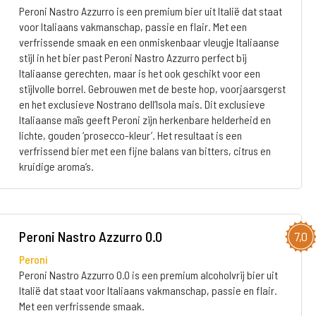
Peroni Nastro Azzurro is een premium bier uit Italië dat staat
voor Italiaans vakmanschap, passie en flair. Met een
verfrissende smaak en een onmiskenbaar vleugje Italiaanse
stijl in het bier past Peroni Nastro Azzurro perfect bij
Italiaanse gerechten, maar is het ook geschikt voor een
stijlvolle borrel. Gebrouwen met de beste hop, voorjaarsgerst
en het exclusieve Nostrano dell’Isola mais. Dit exclusieve
Italiaanse maïs geeft Peroni zijn herkenbare helderheid en
lichte, gouden ‘prosecco-kleur’. Het resultaat is een
verfrissend bier met een fijne balans van bitters, citrus en
kruidige aroma’s.
Peroni Nastro Azzurro 0.0
7,0
Peroni
Peroni Nastro Azzurro 0.0 is een premium alcoholvrij bier uit
Italië dat staat voor Italiaans vakmanschap, passie en flair.
Met een verfrissende smaak.