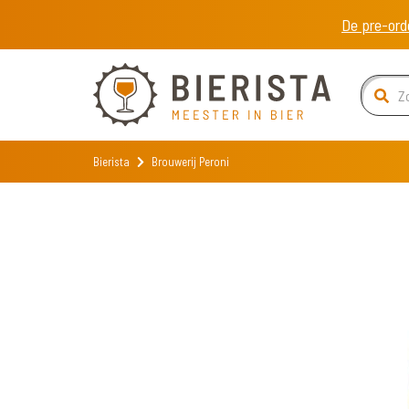
De pre-ord
Bierista
Brouwerij Peroni