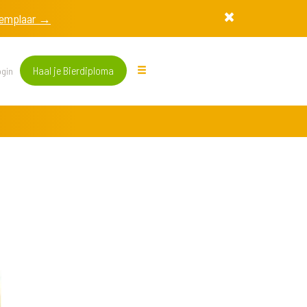
exemplaar →
Haal je Bierdiploma
gin