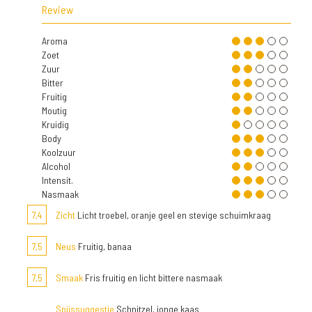
Review
Aroma
Zoet
Zuur
Bitter
Fruitig
Moutig
Kruidig
Body
Koolzuur
Alcohol
Intensit.
Nasmaak
7,4
Zicht
Licht troebel, oranje geel en stevige schuimkraag
7,5
Neus
Fruitig, banaa
7,5
Smaak
Fris fruitig en licht bittere nasmaak
Spijssuggestie
Schnitzel, jonge kaas