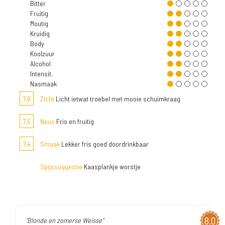
Bitter
Fruitig
Moutig
Kruidig
Body
Koolzuur
Alcohol
Intensit.
Nasmaak
7,6
Zicht
Licht ietwat troebel met mooie schuimkraag
7,5
Neus
Fris en fruitig
7,4
Smaak
Lekker fris goed doordrinkbaar
Spijssuggestie
Kaasplankje worstje
8,0
"Blonde en zomerse Weisse"