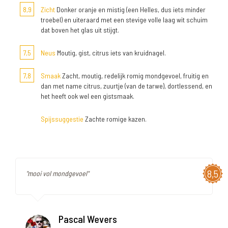
8,9
Zicht
Donker oranje en mistig (een Helles, dus iets minder
troebel) en uiteraard met een stevige volle laag wit schuim
dat boven het glas uit stijgt.
7,5
Neus
Moutig, gist, citrus iets van kruidnagel.
7,8
Smaak
Zacht, moutig, redelijk romig mondgevoel, fruitig en
dan met name citrus, zuurtje (van de tarwe), dortlessend, en
het heeft ook wel een gistsmaak.
Spijssuggestie
Zachte romige kazen.
8,5
"mooi vol mondgevoel"
Pascal Wevers