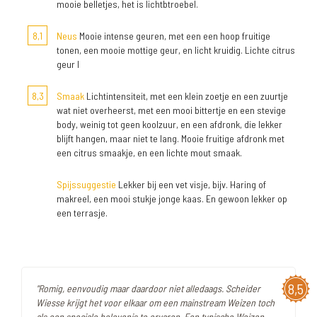
mooie belletjes, het is lichtbtroebel.
8,1
Neus
Mooie intense geuren, met een een hoop fruitige
tonen, een mooie mottige geur, en licht kruidig. Lichte citrus
geur l
8,3
Smaak
Lichtintensiteit, met een klein zoetje en een zuurtje
wat niet overheerst, met een mooi bittertje en een stevige
body, weinig tot geen koolzuur, en een afdronk, die lekker
blijft hangen, maar niet te lang. Mooie fruitige afdronk met
een citrus smaakje, en een lichte mout smaak.
Spijssuggestie
Lekker bij een vet visje, bijv. Haring of
makreel, een mooi stukje jonge kaas. En gewoon lekker op
een terrasje.
8,5
"Romig, eenvoudig maar daardoor niet alledaags. Scheider
Wiesse krijgt het voor elkaar om een mainstream Weizen toch
als een speciale belevenis te ervaren. Een typische Weizen.