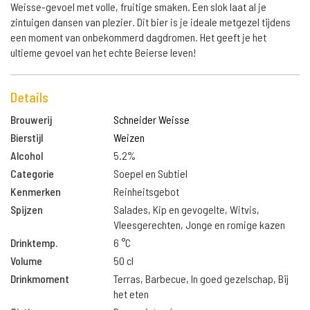
Weisse-gevoel met volle, fruitige smaken. Een slok laat al je
zintuigen dansen van plezier. Dit bier is je ideale metgezel tijdens
een moment van onbekommerd dagdromen. Het geeft je het
ultieme gevoel van het echte Beierse leven!
Details
Brouwerij
Schneider Weisse
Bierstijl
Weizen
Alcohol
5.2%
Categorie
Soepel en Subtiel
Kenmerken
Reinheitsgebot
Spijzen
Salades, Kip en gevogelte, Witvis,
Vleesgerechten, Jonge en romige kazen
Drinktemp.
6 °C
Volume
50 cl
Drinkmoment
Terras, Barbecue, In goed gezelschap, Bij
het eten