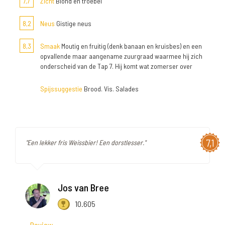
7,7
Zicht
Blond en troebel
8,2
Neus
Gistige neus
8,3
Smaak
Moutig en fruitig (denk banaan en kruisbes) en een
opvallende maar aangename zuurgraad waarmee hij zich
onderscheid van de Tap 7. Hij komt wat zomerser over
Spijssuggestie
Brood. Vis. Salades
7,1
"Een lekker fris Weissbier! Een dorstlesser."
Jos van Bree
10.605
Review