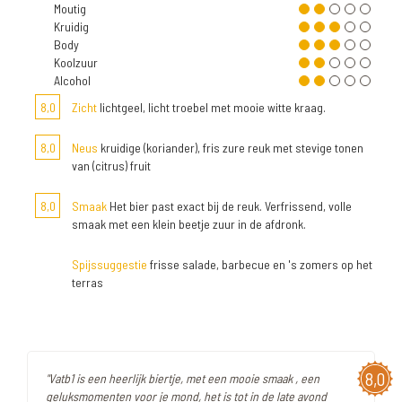
Moutig
Kruidig
Body
Koolzuur
Alcohol
8,0
Zicht
lichtgeel, licht troebel met mooie witte kraag.
8,0
Neus
kruidige (koriander), fris zure reuk met stevige tonen
van (citrus) fruit
8,0
Smaak
Het bier past exact bij de reuk. Verfrissend, volle
smaak met een klein beetje zuur in de afdronk.
Spijssuggestie
frisse salade, barbecue en 's zomers op het
terras
8,0
"Vatb1 is een heerlijk biertje, met een mooie smaak , een
geluksmomenten voor je mond, het is tot in de late avond