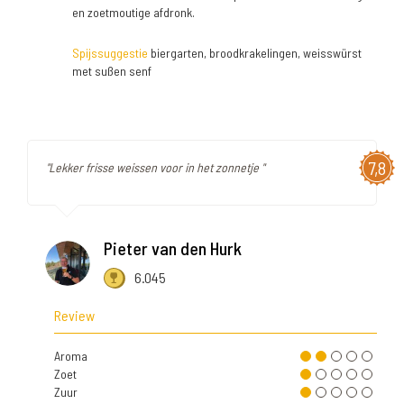
en zoetmoutige afdronk.
Spijssuggestie
biergarten, broodkrakelingen, weisswürst
met sußen senf
7,8
"Lekker frisse weissen voor in het zonnetje "
Pieter van den Hurk
6.045
Review
Aroma
Zoet
Zuur