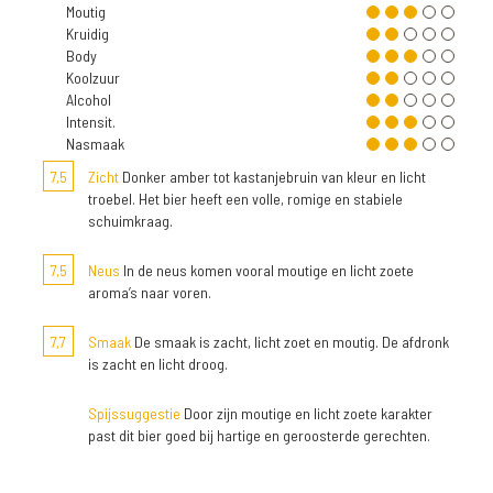
Moutig
Kruidig
Body
Koolzuur
Alcohol
Intensit.
Nasmaak
7,5
Zicht
Donker amber tot kastanjebruin van kleur en licht
troebel. Het bier heeft een volle, romige en stabiele
schuimkraag.
7,5
Neus
In de neus komen vooral moutige en licht zoete
aroma’s naar voren.
7,7
Smaak
De smaak is zacht, licht zoet en moutig. De afdronk
is zacht en licht droog.
Spijssuggestie
Door zijn moutige en licht zoete karakter
past dit bier goed bij hartige en geroosterde gerechten.