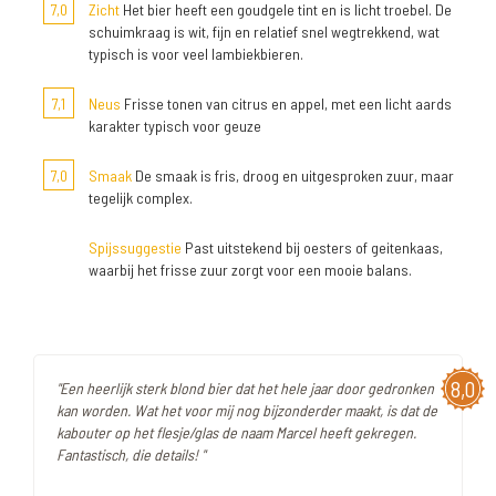
7,0
Zicht
Het bier heeft een goudgele tint en is licht troebel. De
schuimkraag is wit, fijn en relatief snel wegtrekkend, wat
typisch is voor veel lambiekbieren.
7,1
Neus
Frisse tonen van citrus en appel, met een licht aards
karakter typisch voor geuze
7,0
Smaak
De smaak is fris, droog en uitgesproken zuur, maar
tegelijk complex.
Spijssuggestie
Past uitstekend bij oesters of geitenkaas,
waarbij het frisse zuur zorgt voor een mooie balans.
8,0
"Een heerlijk sterk blond bier dat het hele jaar door gedronken
kan worden. Wat het voor mij nog bijzonderder maakt, is dat de
kabouter op het flesje/glas de naam Marcel heeft gekregen.
Fantastisch, die details! "