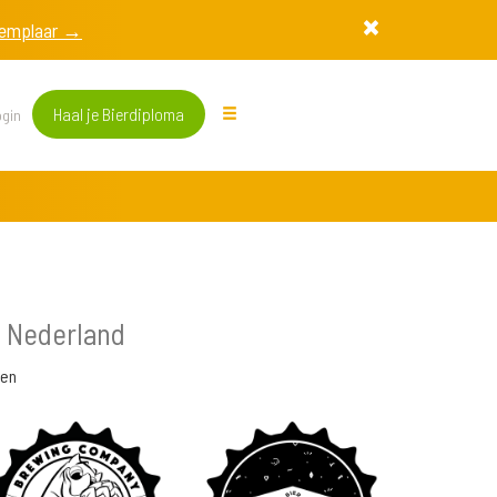
exemplaar →
Haal je Bierdiploma
gin
 Nederland
ben