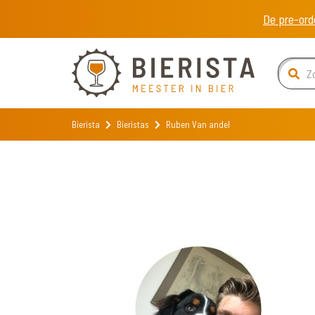
De pre-ord
Bierista
Bieristas
Ruben Van andel