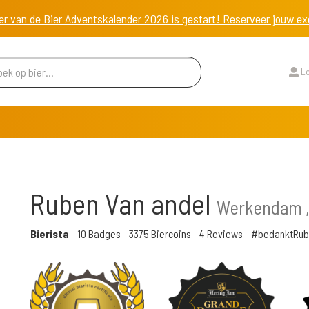
er van de Bier Adventskalender 2026 is gestart! Reserveer jouw 
Lo
Ruben Van andel
Werkendam ,
Bierista
-
10 Badges
-
3375 Biercoins
-
4 Reviews
- #bedanktRu