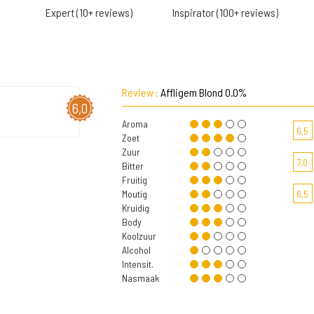
Expert (10+ reviews)
Inspirator (100+ reviews)
Review :
Affligem Blond 0.0%
6,0
Aroma
6,5
Zoet
Zuur
7,0
Bitter
Fruitig
Moutig
6,5
Kruidig
Body
Koolzuur
Alcohol
Intensit.
Nasmaak