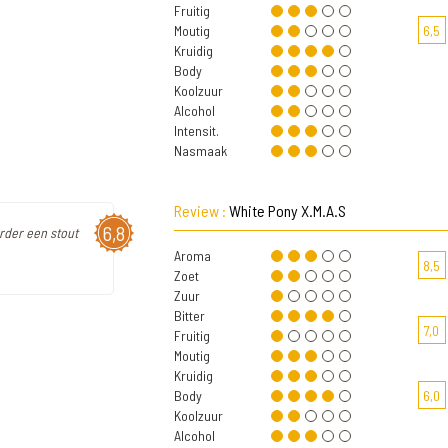
Fruitig
Moutig
6,5
Kruidig
Body
Koolzuur
Alcohol
Intensit.
Nasmaak
Review :
White Pony X.M.A.S
6,8
rder een stout
Aroma
8,5
Zoet
Zuur
Bitter
7,0
Fruitig
Moutig
Kruidig
Body
6,0
Koolzuur
Alcohol