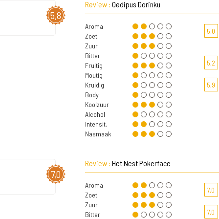
Review :
Oedipus Dorinku
5,8
Aroma
5,0
Zoet
Zuur
Bitter
5,2
Fruitig
Moutig
Kruidig
5,9
Body
Koolzuur
Alcohol
Intensit.
Nasmaak
Review :
Het Nest Pokerface
7,0
Aroma
7,0
Zoet
Zuur
7,0
Bitter