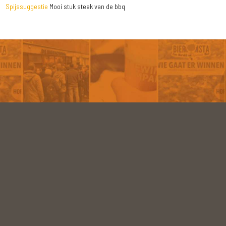
Spijssuggestie
Mooi stuk steek van de bbq