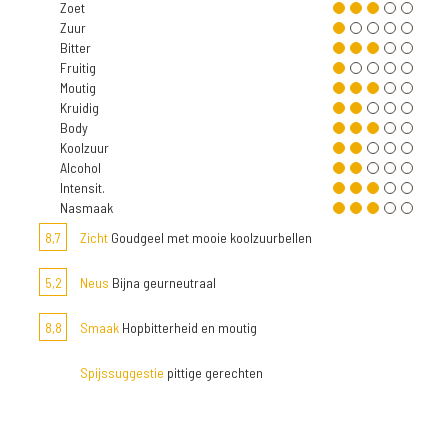
Zoet
Zuur
Bitter
Fruitig
Moutig
Kruidig
Body
Koolzuur
Alcohol
Intensit.
Nasmaak
8,7
Zicht
Goudgeel met mooie koolzuurbellen
5,2
Neus
Bijna geurneutraal
8,8
Smaak
Hopbitterheid en moutig
Spijssuggestie
pittige gerechten