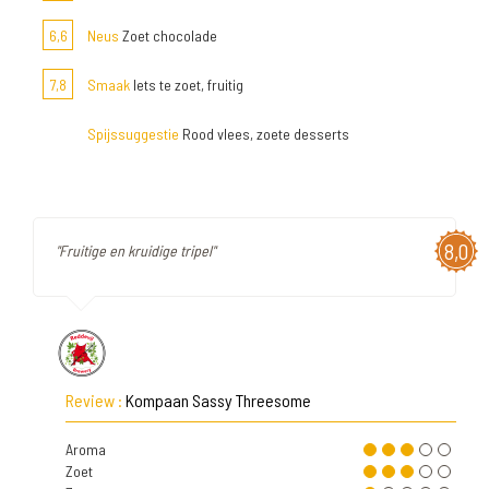
6,6
Neus
Zoet chocolade
7,8
Smaak
Iets te zoet, fruitig
Spijssuggestie
Rood vlees, zoete desserts
8,0
"Fruitige en kruidige tripel"
Review :
Kompaan Sassy Threesome
Aroma
Zoet