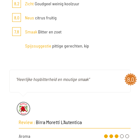
8,2
Zicht
Goudgeel weinig koolzuur
8,0
Neus
citrus fruitig
7,8
Smaak
Bitter en zoet
Spijssuggestie
pittige gerechten, kip
8,0
"Heerlijke hopbitterheid en moutige smaak"
Review :
Birra Moretti L'Autentica
Aroma