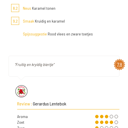
8,2
Neus
Karamel tonen
9,2
Smaak
Kruidig en karamel
Spijssuggestie
Rood vlees en zware toetjes
7,8
"Fruitig en kryidig biertje"
Review :
Gerardus Lentebok
Aroma
Zoet
Zuur