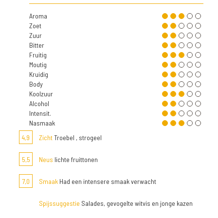
Aroma
Zoet
Zuur
Bitter
Fruitig
Moutig
Kruidig
Body
Koolzuur
Alcohol
Intensit.
Nasmaak
4,9
Zicht
Troebel , strogeel
5,5
Neus
lichte fruittonen
7,0
Smaak
Had een intensere smaak verwacht
Spijssuggestie
Salades, gevogelte witvis en jonge kazen