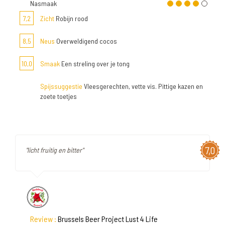
Nasmaak
7,2
Zicht
Robijn rood
8,5
Neus
Overweldigend cocos
10,0
Smaak
Een streling over je tong
Spijssuggestie
Vleesgerechten, vette vis. Pittige kazen en
zoete toetjes
7,0
"licht fruitig en bitter"
Review :
Brussels Beer Project Lust 4 Life