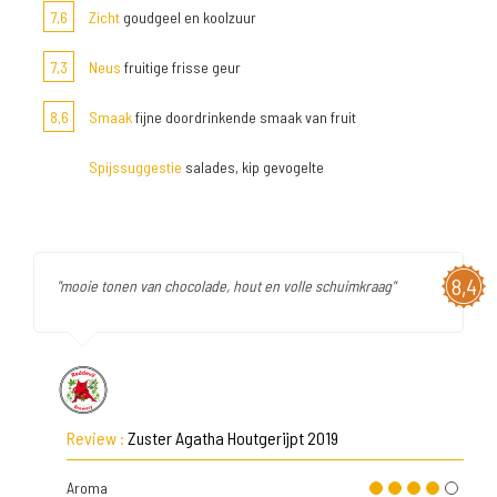
7,6
Zicht
goudgeel en koolzuur
7,3
Neus
fruitige frisse geur
8,6
Smaak
fijne doordrinkende smaak van fruit
Spijssuggestie
salades, kip gevogelte
8,4
"mooie tonen van chocolade, hout en volle schuimkraag"
Review :
Zuster Agatha Houtgerijpt 2019
Aroma