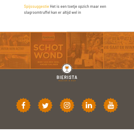
Spijssuggestie
Het is een toetje opzich maar een
slagroomtruffel kan er altijd wel in