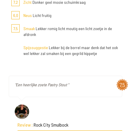
7,2
Zicht
Donker geel mooie schuimkraag
6,0
Neus
Licht fruitig
7,5
Smaak
Lekker romig licht moutig een licht zoetje in de
afdronk
Spijssuggestie
Lekker bij de borrel maar denk dat het ook
wel lekker zal smaken bij een gegrild kippetje
7,5
"Een heerlijke zoete Pastry Stout "
Review :
Rock City Smulbock