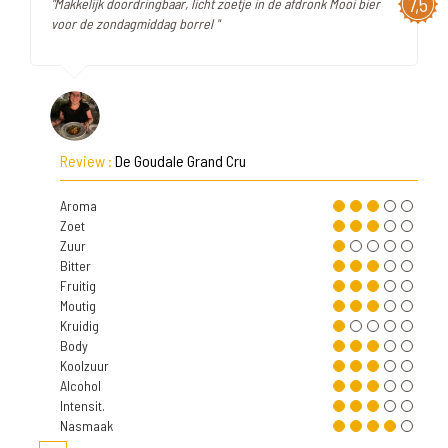
7,5
"Makkelijk doordringbaar, licht zoetje in de afdronk Mooi bier
voor de zondagmiddag borrel "
Review :
De Goudale Grand Cru
Aroma
Zoet
Zuur
Bitter
Fruitig
Moutig
Kruidig
Body
Koolzuur
Alcohol
Intensit.
Nasmaak