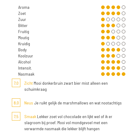
Aroma
Zoet
Zuur
Bitter
Fruitig
Moutig
Kruidig
Body
Koolzuur
Alcohol
Intensit.
Nasmaak
7,0
Zicht
Mooi donkerbruin zwart bier mist alleen een
schuimkraag
8,0
Neus
Je ruikt gelijk de marshmallows en wat nootachtigs
7,5
Smaak
Lekker zoet vol chocolade en lijkt wel of ik er
slagroom bij proef. Mooi vol mondgevoel met een
verwarmde nasmaak die lekker blijft hangen