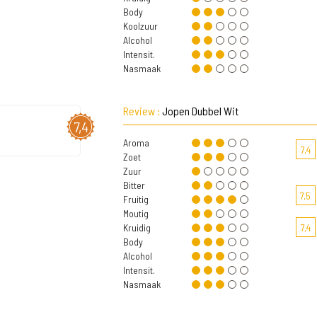
Body
Koolzuur
Alcohol
Intensit.
Nasmaak
Review :
Jopen Dubbel Wit
7,4
Aroma
7,4
Zoet
Zuur
Bitter
7,5
Fruitig
Moutig
Kruidig
7,4
Body
Alcohol
Intensit.
Nasmaak