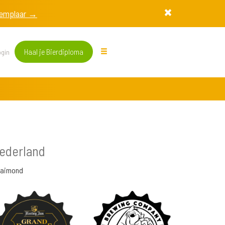
exemplaar →
Haal je Bierdiploma
gin
ederland
Raimond