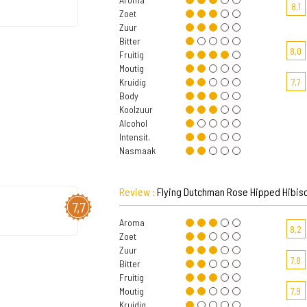
8,1
Zoet
Zuur
Bitter
8,0
Fruitig
Moutig
Kruidig
7,7
Body
Koolzuur
Alcohol
Intensit.
Nasmaak
Review :
Flying Dutchman Rose Hipped Hibis
7,7
Aroma
8,2
Zoet
Zuur
7,8
Bitter
Fruitig
Moutig
7,9
Kruidig