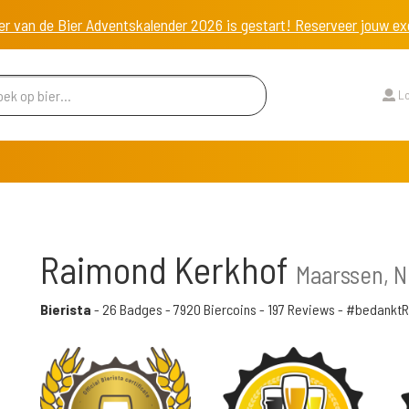
er van de Bier Adventskalender 2026 is gestart! Reserveer jouw 
Lo
Raimond Kerkhof
Maarssen, N
Bierista
-
26 Badges
-
7920 Biercoins
-
197 Reviews
- #bedankt