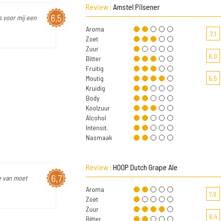
Review :
Amstel Pilsener
6,5
s voor mij een
Aroma
7,1
Zoet
Zuur
6,0
Bitter
Fruitig
Moutig
6,5
Kruidig
Body
Koolzuur
Alcohol
Intensit.
Nasmaak
Review :
HOOP Dutch Grape Ale
6,7
e van moet
Aroma
7,6
Zoet
Zuur
6,4
Bitter