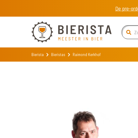
De pre-ord
Bierista
Bieristas
Raimond Kerkhof