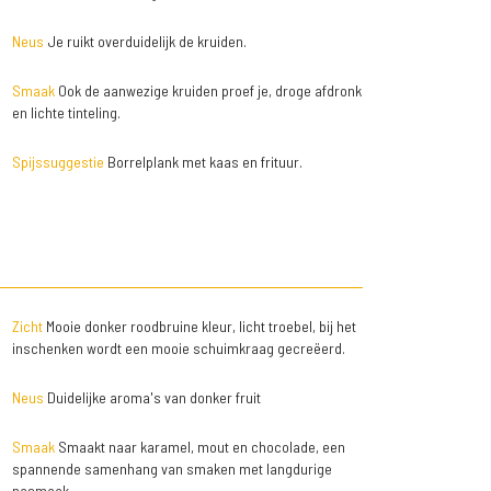
Neus
Je ruikt overduidelijk de kruiden.
Smaak
Ook de aanwezige kruiden proef je, droge afdronk
en lichte tinteling.
Spijssuggestie
Borrelplank met kaas en frituur.
Zicht
Mooie donker roodbruine kleur, licht troebel, bij het
inschenken wordt een mooie schuimkraag gecreëerd.
Neus
Duidelijke aroma's van donker fruit
Smaak
Smaakt naar karamel, mout en chocolade, een
spannende samenhang van smaken met langdurige
nasmaak