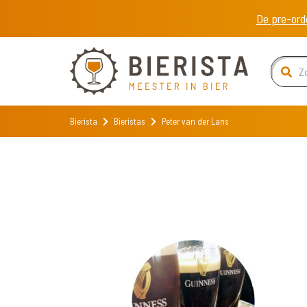
De pre-ord
Bierista
Bieristas
Peter van der Lans