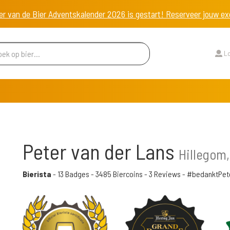
er van de Bier Adventskalender 2026 is gestart! Reserveer jouw 
Lo
Peter van der Lans
Hillegom,
Bierista
-
13 Badges
-
3485 Biercoins
-
3 Reviews
- #bedanktPet