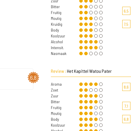
Zuur
Bitter
6,5
Fruitig
Moutig
Kruidig
7,5
Body
Koolzuur
Alcohol
Intensit.
Nasmaak
Review :
Het Kapittel Watou Pater
6,8
Aroma
8,6
Zoet
Zuur
Bitter
7,1
Fruitig
Moutig
Body
6,8
Koolzuur
Alcohol