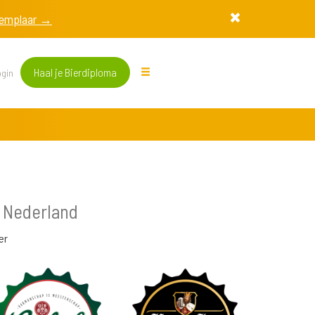
exemplaar →
Haal je Bierdiploma
gin
 Nederland
er