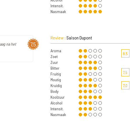
Intensit.
Nasmaak
Review :
Saison Dupont
7,5
aag na het
Aroma
8,5
Zoet
Zuur
Bitter
7,5
Fruitig
Moutig
Kruidig
7,0
Body
Koolzuur
Alcohol
Intensit.
Nasmaak