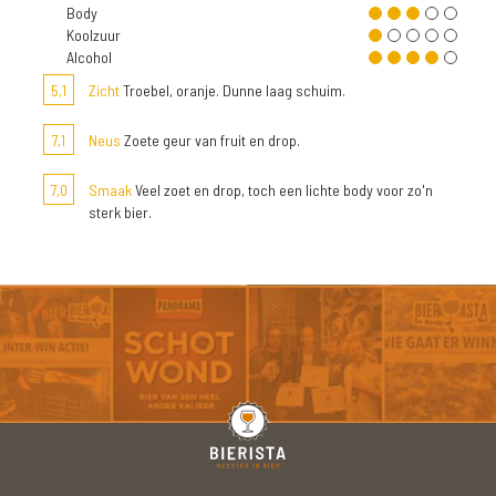
Body
Koolzuur
Alcohol
5,1
Zicht
Troebel, oranje. Dunne laag schuim.
7,1
Neus
Zoete geur van fruit en drop.
7,0
Smaak
Veel zoet en drop, toch een lichte body voor zo'n
sterk bier.