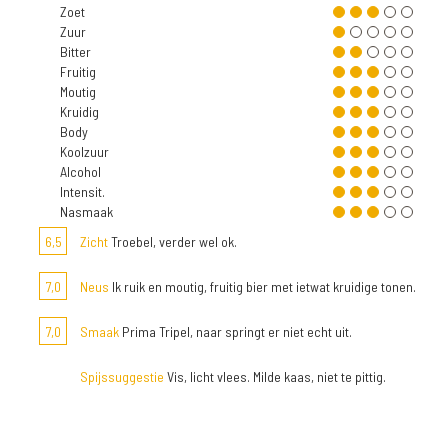
Zoet
Zuur
Bitter
Fruitig
Moutig
Kruidig
Body
Koolzuur
Alcohol
Intensit.
Nasmaak
6,5
Zicht
Troebel, verder wel ok.
7,0
Neus
Ik ruik en moutig, fruitig bier met ietwat kruidige tonen.
7,0
Smaak
Prima Tripel, naar springt er niet echt uit.
Spijssuggestie
Vis, licht vlees. Milde kaas, niet te pittig.