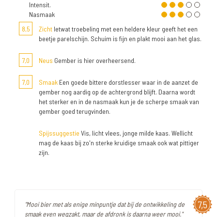
Intensit.
Nasmaak
8,5
Zicht
Ietwat troebeling met een heldere kleur geeft het een
beetje parelschijn. Schuim is fijn en plakt mooi aan het glas.
7,0
Neus
Gember is hier overheersend.
7,0
Smaak
Een goede bittere dorstlesser waar in de aanzet de
gember nog aardig op de achtergrond blijft. Daarna wordt
het sterker en in de nasmaak kun je de scherpe smaak van
gember goed terugvinden.
Spijssuggestie
Vis, licht vlees, jonge milde kaas. Wellicht
mag de kaas bij zo'n sterke kruidige smaak ook wat pittiger
zijn.
7,5
"Mooi bier met als enige minpuntje dat bij de ontwikkeling de
smaak even wegzakt, maar de afdronk is daarna weer mooi."