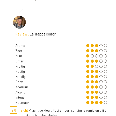
Review :
La Trappe Isid'or
Aroma
Zoet
Zuur
Bitter
Fruitig
Moutig
Kruidig
Body
Koolzuur
Alcohol
Intensit.
Nasmaak
9,0
Zicht
Prachtige kleur. Mooi amber, schuim is romig en blijft
mooi aan het glas plakken.