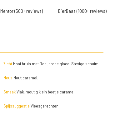
Mentor (500+ reviews)
BierBaas (1000+ reviews)
Zicht
Mooi bruin met Robijnrode gloed. Stevige schuim.
Neus
Mout,caramel.
Smaak
Vlak, moutig klein beetje caramel.
Spijssuggestie
Vleesgerechten.