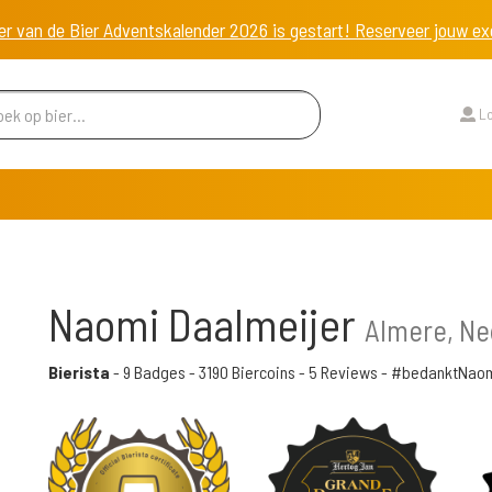
er van de Bier Adventskalender 2026 is gestart! Reserveer jouw 
Lo
Naomi Daalmeijer
Almere, Ne
Bierista
-
9 Badges
-
3190 Biercoins
-
5 Reviews
- #bedanktNao