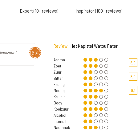
Expert (10+ reviews)
Inspirator (100+ reviews)
Review :
Het Kapittel Watou Pater
6,4
 koolzuur."
Aroma
8,0
Zoet
Zuur
8,0
Bitter
Fruitig
Moutig
9,1
Kruidig
Body
Koolzuur
Alcohol
Intensit.
Nasmaak