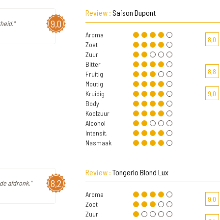
Review :
Saison Dupont
9,0
heid."
Aroma
8,0
Zoet
Zuur
Bitter
8,8
Fruitig
Moutig
Kruidig
9,0
Body
Koolzuur
Alcohol
Intensit.
Nasmaak
Review :
Tongerlo Blond Lux
8,2
de afdronk."
Aroma
9,0
Zoet
Zuur