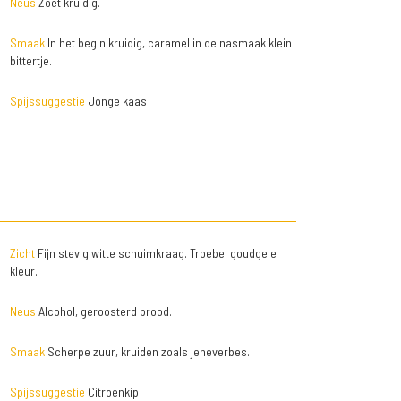
Neus
Zoet kruidig.
Smaak
In het begin kruidig, caramel in de nasmaak klein
bittertje.
Spijssuggestie
Jonge kaas
Zicht
Fijn stevig witte schuimkraag. Troebel goudgele
kleur.
Neus
Alcohol, geroosterd brood.
Smaak
Scherpe zuur, kruiden zoals jeneverbes.
Spijssuggestie
Citroenkip