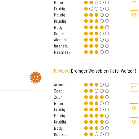
7,4
Bitter
Fruitig
Moutig
7,9
Kruidig
Body
Koolzuur
Alcohol
Intensit.
Nasmaak
Review :
Erdinger Weissbier (Hefe-Weizen)
7,3
Aroma
8,0
Zoet
Zuur
Bitter
7,0
Fruitig
Moutig
Kruidig
7,0
Body
Koolzuur