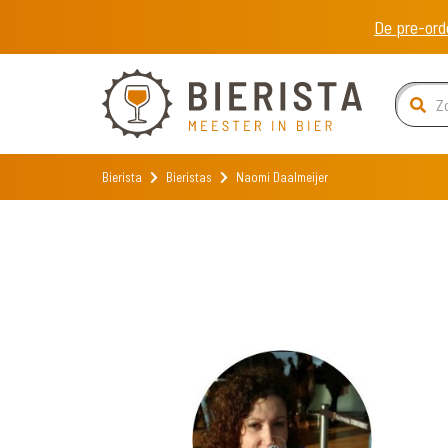
De pre-ord
Bierista
Bieristas
Naomi Daalmeijer