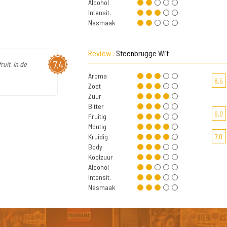
Alcohol
Intensit.
Nasmaak
Review :
Steenbrugge Wit
7,4
ruit. In de
Aroma
8,5
Zoet
Zuur
Bitter
6,0
Fruitig
Moutig
Kruidig
7,0
Body
Koolzuur
Alcohol
Intensit.
Nasmaak