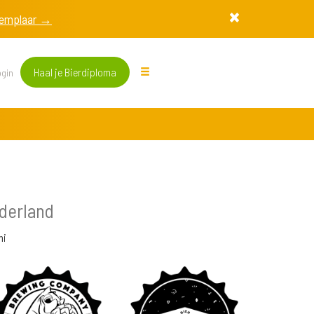
exemplaar →
Haal je Bierdiploma
gin
derland
mi