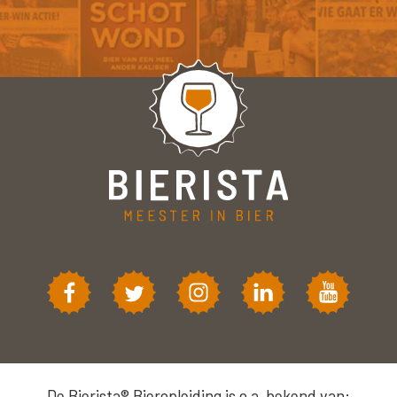
De Bierista® Bieropleiding is o.a. bekend van: