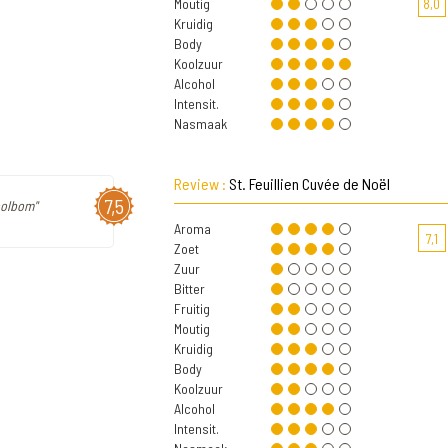
Moutig
8,0
Kruidig
Body
Koolzuur
Alcohol
Intensit.
Nasmaak
Review :
St. Feuillien Cuvée de Noël
7,5
holbom"
Aroma
7,1
Zoet
Zuur
Bitter
Fruitig
Moutig
Kruidig
Body
Koolzuur
Alcohol
Intensit.