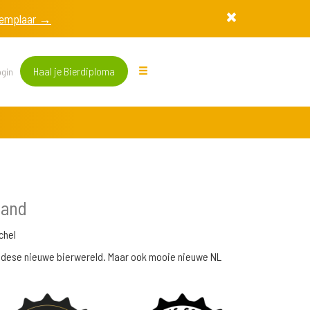
exemplaar →
Haal je Bierdiploma
gin
land
chel
adese nieuwe bierwereld. Maar ook mooie nieuwe NL