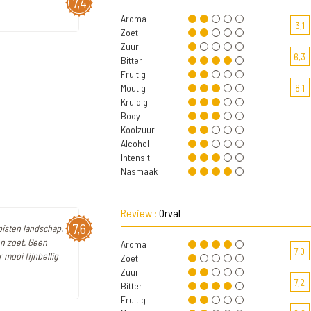
7,4
Aroma
3,1
Zoet
Zuur
6,3
Bitter
Fruitig
Moutig
8,1
Kruidig
Body
Koolzuur
Alcohol
Intensit.
Nasmaak
Review :
Orval
7,6
ppisten landschap.
en zoet. Geen
Aroma
7,0
mooi fijnbellig
Zoet
Zuur
7,2
Bitter
Fruitig