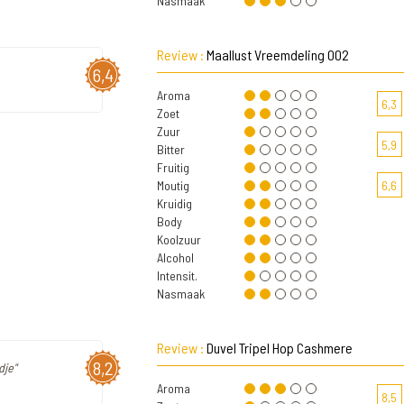
Nasmaak
Review :
Maallust Vreemdeling 002
6,4
Aroma
6,3
Zoet
Zuur
5,9
Bitter
Fruitig
Moutig
6,6
Kruidig
Body
Koolzuur
Alcohol
Intensit.
Nasmaak
Review :
Duvel Tripel Hop Cashmere
8,2
dje"
Aroma
8,5