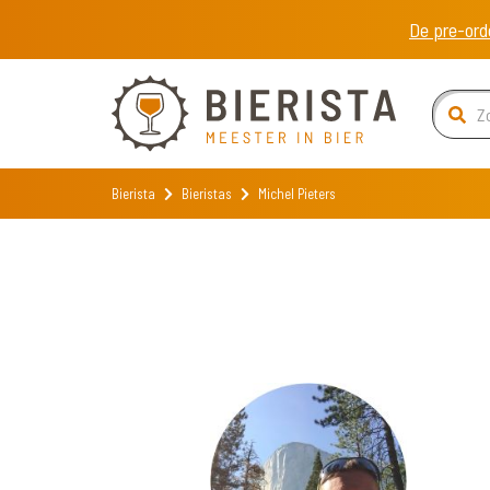
De pre-ord
Bierista
Bieristas
Michel Pieters