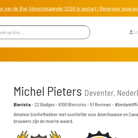
er van de Bier Adventskalender 2026 is gestart! Reserveer jouw 
Lo
Michel Pieters
Deventer, Neder
Bierista
-
22 Badges
-
6100 Biercoins
-
51 Reviews
- #bedanktMi
Amateur bierliefhebber met voorliefde voor Amerikaanse en Can
brouwers zijn de moeite waard.