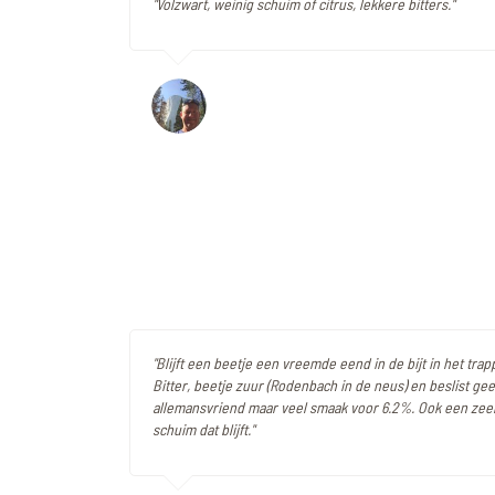
"Volzwart, weinig schuim of citrus, lekkere bitters."
"Blijft een beetje een vreemde eend in de bijt in het tra
Bitter, beetje zuur (Rodenbach in de neus) en beslist ge
allemansvriend maar veel smaak voor 6.2%. Ook een zeer 
schuim dat blijft."