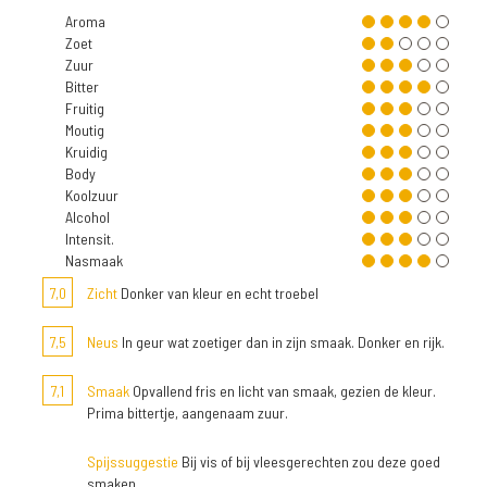
Aroma
Zoet
Zuur
Bitter
Fruitig
Moutig
Kruidig
Body
Koolzuur
Alcohol
Intensit.
Nasmaak
7,0
Zicht
Donker van kleur en echt troebel
7,5
Neus
In geur wat zoetiger dan in zijn smaak. Donker en rijk.
7,1
Smaak
Opvallend fris en licht van smaak, gezien de kleur.
Prima bittertje, aangenaam zuur.
Spijssuggestie
Bij vis of bij vleesgerechten zou deze goed
smaken.