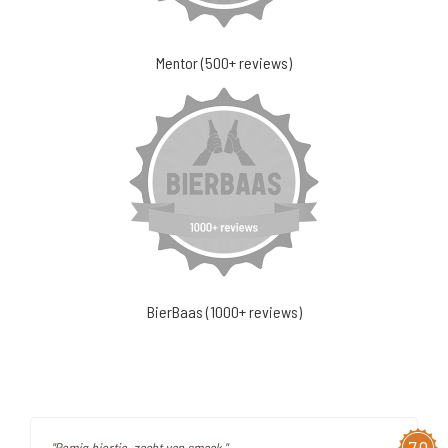
Mentor (500+ reviews)
BierBaas (1000+ reviews)
"Romig biertje, zacht van smaak."