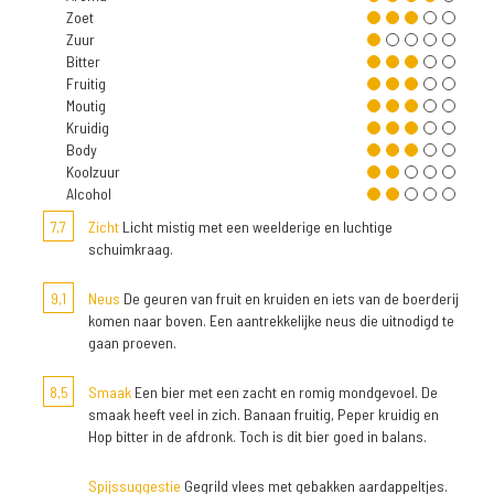
Zoet
Zuur
Bitter
Fruitig
Moutig
Kruidig
Body
Koolzuur
Alcohol
7,7
Zicht
Licht mistig met een weelderige en luchtige
schuimkraag.
9,1
Neus
De geuren van fruit en kruiden en iets van de boerderij
komen naar boven. Een aantrekkelijke neus die uitnodigd te
gaan proeven.
8,5
Smaak
Een bier met een zacht en romig mondgevoel. De
smaak heeft veel in zich. Banaan fruitig, Peper kruidig en
Hop bitter in de afdronk. Toch is dit bier goed in balans.
Spijssuggestie
Gegrild vlees met gebakken aardappeltjes.