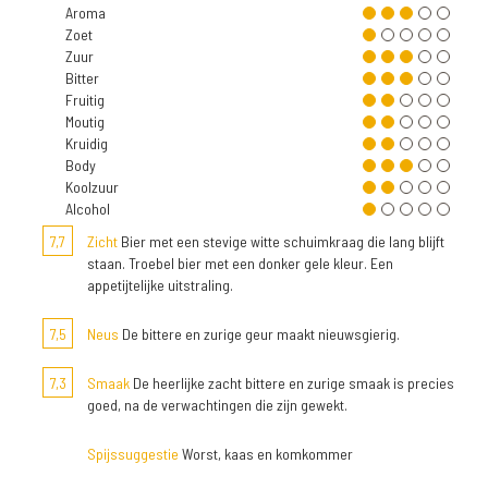
Aroma
Zoet
Zuur
Bitter
Fruitig
Moutig
Kruidig
Body
Koolzuur
Alcohol
7,7
Zicht
Bier met een stevige witte schuimkraag die lang blijft
staan. Troebel bier met een donker gele kleur. Een
appetijtelijke uitstraling.
7,5
Neus
De bittere en zurige geur maakt nieuwsgierig.
7,3
Smaak
De heerlijke zacht bittere en zurige smaak is precies
goed, na de verwachtingen die zijn gewekt.
Spijssuggestie
Worst, kaas en komkommer