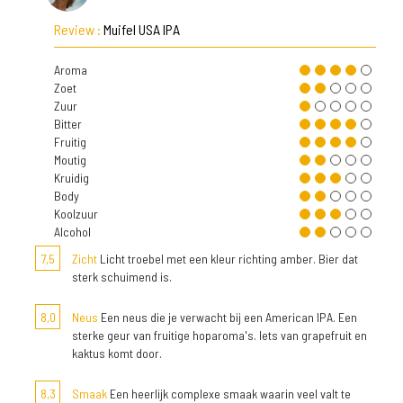
Review :
Muifel USA IPA
Aroma
Zoet
Zuur
Bitter
Fruitig
Moutig
Kruidig
Body
Koolzuur
Alcohol
7,5
Zicht
Licht troebel met een kleur richting amber. Bier dat
sterk schuimend is.
8,0
Neus
Een neus die je verwacht bij een American IPA. Een
sterke geur van fruitige hoparoma's. Iets van grapefruit en
kaktus komt door.
8,3
Smaak
Een heerlijk complexe smaak waarin veel valt te