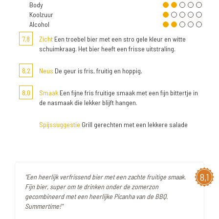
Body
Koolzuur
Alcohol
7,8
Zicht
Een troebel bier met een stro gele kleur en witte
schuimkraag. Het bier heeft een frisse uitstraling.
8,2
Neus
De geur is fris, fruitig en hoppig.
8,0
Smaak
Een fijne fris fruitige smaak met een fijn bittertje in
de nasmaak die lekker blijft hangen.
Spijssuggestie
Grill gerechten met een lekkere salade
8,1
"Een heerlijk verfrissend bier met een zachte fruitige smaak.
Fijn bier, super om te drinken onder de zomerzon
gecombineerd met een heerlijke Picanha van de BBQ.
Summertime!"