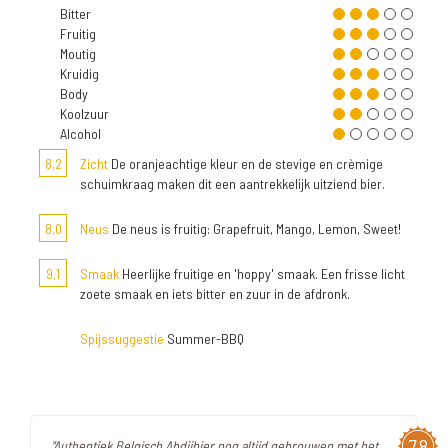
Bitter
Fruitig
Moutig
Kruidig
Body
Koolzuur
Alcohol
8,2
Zicht
De oranjeachtige kleur en de stevige en crèmige
schuimkraag maken dit een aantrekkelijk uitziend bier.
8,0
Neus
De neus is fruitig: Grapefruit, Mango, Lemon, Sweet!
9,1
Smaak
Heerlijke fruitige en 'hoppy' smaak. Een frisse licht
zoete smaak en iets bitter en zuur in de afdronk.
Spijssuggestie
Summer-BBQ
7,8
"Authentiek Belgisch Abdijbier nog altijd gebrouwen met het