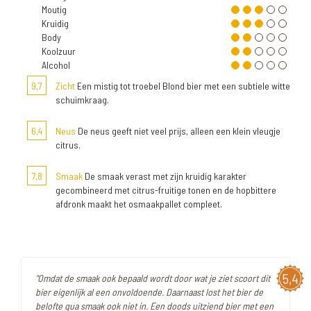
Moutig
Kruidig
Body
Koolzuur
Alcohol
9,7
Zicht
Een mistig tot troebel Blond bier met een subtiele witte
schuimkraag.
6,4
Neus
De neus geeft niet veel prijs, alleen een klein vleugje
citrus.
7,8
Smaak
De smaak verast met zijn kruidig karakter
gecombineerd met citrus-fruitige tonen en de hopbittere
afdronk maakt het osmaakpallet compleet.
5,4
"Omdat de smaak ook bepaald wordt door wat je ziet scoort dit
bier eigenlijk al een onvoldoende. Daarnaast lost het bier de
belofte qua smaak ook niet in. Een doods uitziend bier met een