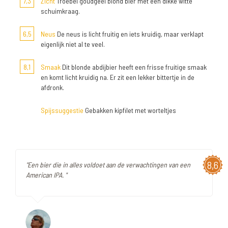
7,3
Zicht
Troebel goudgeel blond bier met een dikke witte
schuimkraag.
6,5
Neus
De neus is licht fruitig en iets kruidig, maar verklapt
eigenlijk niet al te veel.
8,1
Smaak
Dit blonde abdijbier heeft een frisse fruitige smaak
en komt licht kruidig na. Er zit een lekker bittertje in de
afdronk.
Spijssuggestie
Gebakken kipfilet met worteltjes
8,6
"Een bier die in alles voldoet aan de verwachtingen van een
American IPA. "