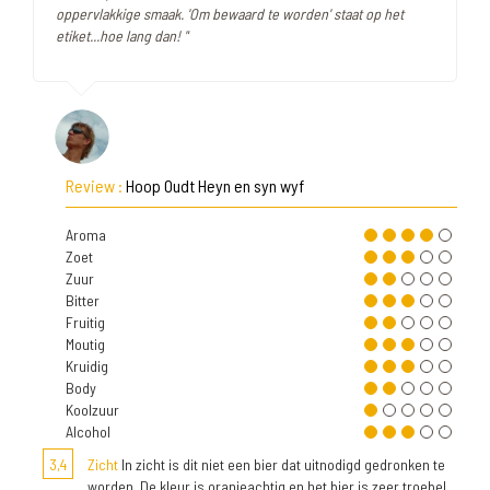
oppervlakkige smaak. 'Om bewaard te worden' staat op het
etiket...hoe lang dan! "
Review :
Hoop Oudt Heyn en syn wyf
Aroma
Zoet
Zuur
Bitter
Fruitig
Moutig
Kruidig
Body
Koolzuur
Alcohol
3,4
Zicht
In zicht is dit niet een bier dat uitnodigd gedronken te
worden. De kleur is oranjeachtig en het bier is zeer troebel.