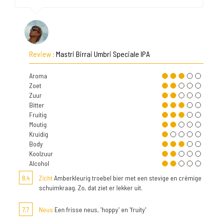
Review :
Mastri Birrai Umbri Speciale IPA
Aroma
Zoet
Zuur
Bitter
Fruitig
Moutig
Kruidig
Body
Koolzuur
Alcohol
8,4
Zicht
Amberkleurig troebel bier met een stevige en crémige
schuimkraag. Zo, dat ziet er lekker uit.
7,7
Neus
Een frisse neus, 'hoppy' en 'fruity'