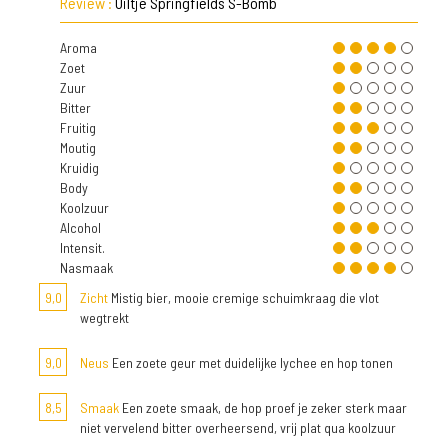
Review :
Uiltje Springfields S-Bomb
Aroma
Zoet
Zuur
Bitter
Fruitig
Moutig
Kruidig
Body
Koolzuur
Alcohol
Intensit.
Nasmaak
9,0
Zicht
Mistig bier, mooie cremige schuimkraag die vlot
wegtrekt
9,0
Neus
Een zoete geur met duidelijke lychee en hop tonen
8,5
Smaak
Een zoete smaak, de hop proef je zeker sterk maar
niet vervelend bitter overheersend, vrij plat qua koolzuur