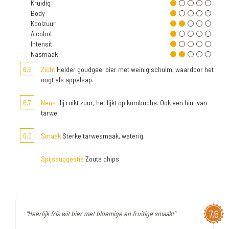
Kruidig
Body
Koolzuur
Alcohol
Intensit.
Nasmaak
6,5
Zicht
Helder goudgeel bier met weinig schuim, waardoor het
oogt als appelsap.
6,7
Neus
Hij ruikt zuur, het lijkt op kombucha. Ook een hint van
tarwe.
6,0
Smaak
Sterke tarwesmaak, waterig.
Spijssuggestie
Zoute chips
7,6
"Heerlijk fris wit bier met bloemige en fruitige smaak!"