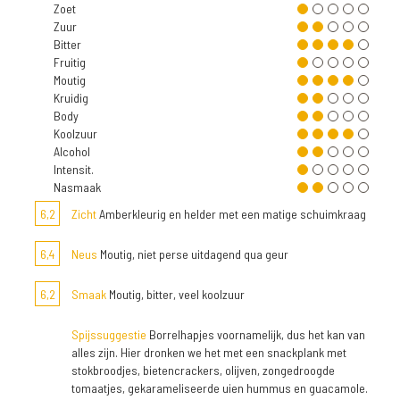
Zoet
Zuur
Bitter
Fruitig
Moutig
Kruidig
Body
Koolzuur
Alcohol
Intensit.
Nasmaak
6,2
Zicht
Amberkleurig en helder met een matige schuimkraag
6,4
Neus
Moutig, niet perse uitdagend qua geur
6,2
Smaak
Moutig, bitter, veel koolzuur
Spijssuggestie
Borrelhapjes voornamelijk, dus het kan van
alles zijn. Hier dronken we het met een snackplank met
stokbroodjes, bietencrackers, olijven, zongedroogde
tomaatjes, gekarameliseerde uien hummus en guacamole.