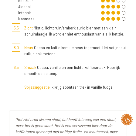
Koolzuur
Alcohol
Intensit.
Nasmaak
5,5
Zicht
Mistig, lichtbruin/amberkleurig bier met een klein
schuimlaagje. Ik word er niet enthousiast van als ik het zie.
8,0
Neus
Cocoa en koffie komt je neus tegemoet. Het satijnhout
ruik je ook meteen.
8,5
Smaak
Cacoa, vanille en een lichte koffiesmaak. Heerlijk
smooth op de tong.
Spijssuggestie
Ik krijg spontaan trek in vanille fudge!
7,5
"Het ziet eruit als een stout, het heeft iets weg van een stout,
maar het is geen stout. Het is een verrassend bier door de
koffietonen gemengd met heftige fruits- en moutsmaak, maar