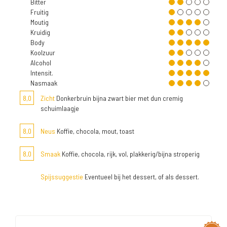
Bitter
Fruitig
Moutig
Kruidig
Body
Koolzuur
Alcohol
Intensit.
Nasmaak
8,0
Zicht
Donkerbruin bijna zwart bier met dun cremig
schuimlaagje
8,0
Neus
Koffie, chocola, mout, toast
8,0
Smaak
Koffie, chocola, rijk, vol, plakkerig/bijna stroperig
Spijssuggestie
Eventueel bij het dessert, of als dessert.