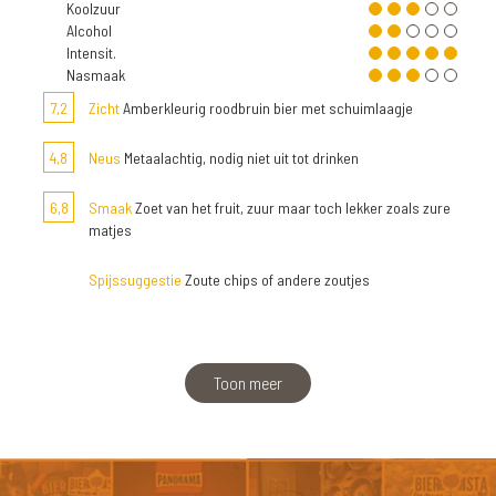
Koolzuur
Alcohol
Intensit.
Nasmaak
7,2
Zicht
Amberkleurig roodbruin bier met schuimlaagje
4,8
Neus
Metaalachtig, nodig niet uit tot drinken
6,8
Smaak
Zoet van het fruit, zuur maar toch lekker zoals zure
matjes
Spijssuggestie
Zoute chips of andere zoutjes
Toon meer