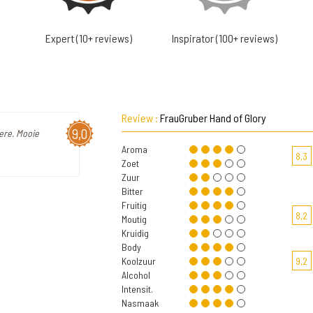
Expert (10+ reviews)
Inspirator (100+ reviews)
Review :
FrauGruber Hand of Glory
9,0
tere. Mooie
Aroma
8,3
Zoet
Zuur
Bitter
Fruitig
8,2
Moutig
Kruidig
Body
Koolzuur
9,2
Alcohol
Intensit.
Nasmaak