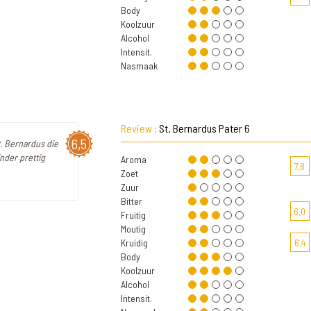
Body
Koolzuur
Alcohol
Intensit.
Nasmaak
Review :
St. Bernardus Pater 6
6,5
t. Bernardus die
inder prettig
Aroma
7,8
Zoet
Zuur
Bitter
6,0
Fruitig
Moutig
Kruidig
6,4
Body
Koolzuur
Alcohol
Intensit.