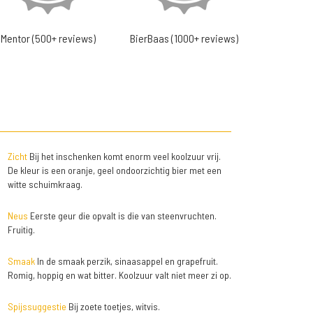
Mentor (500+ reviews)
BierBaas (1000+ reviews)
Zicht
Bij het inschenken komt enorm veel koolzuur vrij.
De kleur is een oranje, geel ondoorzichtig bier met een
witte schuimkraag.
Neus
Eerste geur die opvalt is die van steenvruchten.
Fruitig.
Smaak
In de smaak perzik, sinaasappel en grapefruit.
Romig, hoppig en wat bitter. Koolzuur valt niet meer zi op.
Spijssuggestie
Bij zoete toetjes, witvis.