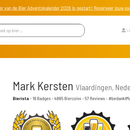
er van de Bier Adventskalender 2026 is gestart! Reserveer jouw 
Lo
Mark Kersten
Vlaardingen, Ned
Bierista
-
18 Badges
-
4885 Biercoins
-
57 Reviews
- #bedanktM