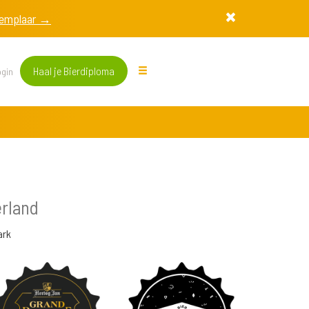
exemplaar →
Haal je Bierdiploma
gin
erland
ark