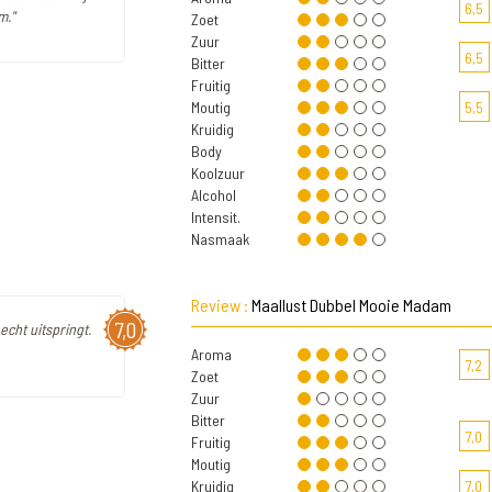
6,5
m."
Zoet
Zuur
6,5
Bitter
Fruitig
Moutig
5,5
Kruidig
Body
Koolzuur
Alcohol
Intensit.
Nasmaak
Review :
Maallust Dubbel Mooie Madam
7,0
echt uitspringt.
Aroma
7,2
Zoet
Zuur
Bitter
7,0
Fruitig
Moutig
Kruidig
7,0