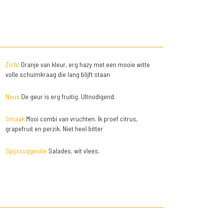
Zicht
Oranje van kleur, erg hazy met een mooie witte
volle schuimkraag die lang blijft staan
Neus
De geur is erg fruitig. UItnodigend.
Smaak
Mooi combi van vruchten. Ik proef citrus,
grapefruit en perzik. Niet heel bitter
Spijssuggestie
Salades, wit vlees.