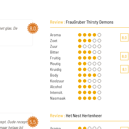
Review :
FrauGruber Thirsty Demons
8,0
het glas. De
Aroma
8,0
Zoet
Zuur
Bitter
8,0
Fruitig
Moutig
Kruidig
8,1
Body
Koolzuur
Alcohol
Intensit.
Nasmaak
Review :
Het Nest Hertenheer
5,5
cept. Oude recept
maar helaas bij
Aroma