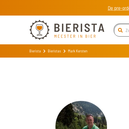
De pre-ord
Bierista
Bieristas
Mark Kersten