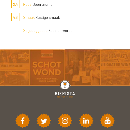
2,4
Neus
Geen aroma
4,8
Smaak
Rustige smaak
Spijssuggestie
Kaas en worst