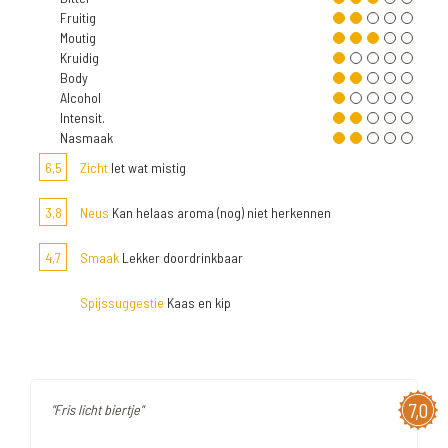
Fruitig
Moutig
Kruidig
Body
Alcohol
Intensit.
Nasmaak
6,5
Zicht
Iet wat mistig
3,8
Neus
Kan helaas aroma (nog) niet herkennen
4,7
Smaak
Lekker doordrinkbaar
Spijssuggestie
Kaas en kip
7,0
"Fris licht biertje"