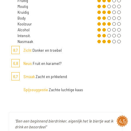
Fruitig
Moutig
Kruidig
Body
Koolzuur
Alcohol
Intensit.
Nasmaak
8,7
Zicht
Donker en troebel
6,8
Neus
Fruit en karamel?
6,7
Smaak
Zacht en prkkelend
Spijssuggestie
Zachte luchtige kaas
4,5
"Ben een beginnend bierdrinker, eigenlijk het 1e biertje wat ik
drink en beoordeel"