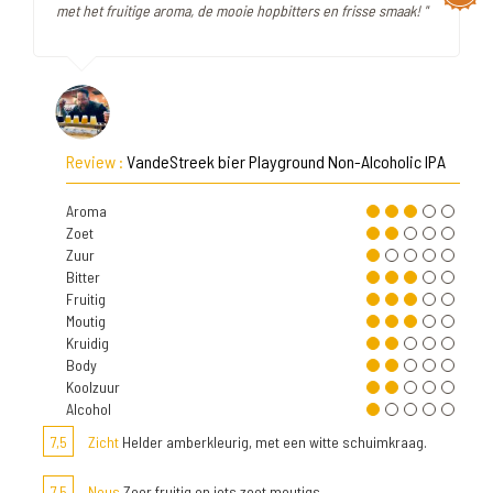
met het fruitige aroma, de mooie hopbitters en frisse smaak! "
Review :
VandeStreek bier Playground Non-Alcoholic IPA
Aroma
Zoet
Zuur
Bitter
Fruitig
Moutig
Kruidig
Body
Koolzuur
Alcohol
7,5
Zicht
Helder amberkleurig, met een witte schuimkraag.
7,5
Neus
Zeer fruitig en iets zoet moutigs