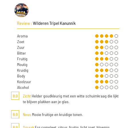
Review :
Wilderen Tripel Kanunnik
Aroma
Zoet
Zuur
Bitter
Fruitig
Moutig
Kruidig
Body
Koolzuur
Alcohol
8,0
Zicht
Helder goudkleurig met een witte schuimkraag die lijkt
te blijven plakken aan je glas.
8,0
Neus
Mooie fruitige en kruidige tonen.
8,0
Smaak
Erg compleet, citrus, fruitig, licht zoet, bloemig,