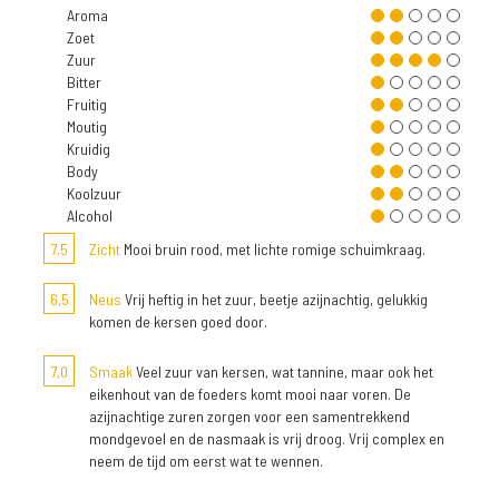
Aroma
Zoet
Zuur
Bitter
Fruitig
Moutig
Kruidig
Body
Koolzuur
Alcohol
7,5
Zicht
Mooi bruin rood, met lichte romige schuimkraag.
6,5
Neus
Vrij heftig in het zuur, beetje azijnachtig, gelukkig
komen de kersen goed door.
7,0
Smaak
Veel zuur van kersen, wat tannine, maar ook het
eikenhout van de foeders komt mooi naar voren. De
azijnachtige zuren zorgen voor een samentrekkend
mondgevoel en de nasmaak is vrij droog. Vrij complex en
neem de tijd om eerst wat te wennen.