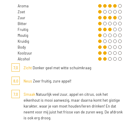
Aroma
Zoet
Zuur
Bitter
Fruitig
Moutig
Kruidig
Body
Koolzuur
Alcohol
7,0
Zicht
Donker geel met witte schuimkraag
8,0
Neus
Zeer fruitig, zure appel!
7,0
Smaak
Natuurlijk veel zuur, appel en citrus, ook het
eikenhout is mooi aanwezig, maar daarna komt het gistige
karakter, waar je van moet houden/leren drinken! En dat
neemt voor mij juist het frisse van de zuren weg. De afdronk
is ook erg droog.