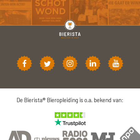
De Bierista® Bieropleiding is o.a. bekend van: