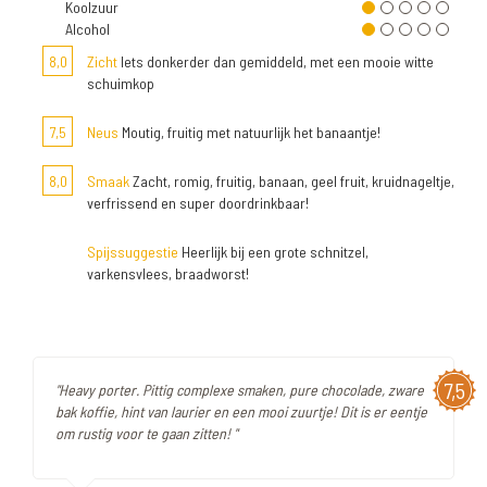
Koolzuur
Alcohol
8,0
Zicht
Iets donkerder dan gemiddeld, met een mooie witte
schuimkop
7,5
Neus
Moutig, fruitig met natuurlijk het banaantje!
8,0
Smaak
Zacht, romig, fruitig, banaan, geel fruit, kruidnageltje,
verfrissend en super doordrinkbaar!
Spijssuggestie
Heerlijk bij een grote schnitzel,
varkensvlees, braadworst!
7,5
"Heavy porter. Pittig complexe smaken, pure chocolade, zware
bak koffie, hint van laurier en een mooi zuurtje! Dit is er eentje
om rustig voor te gaan zitten! "