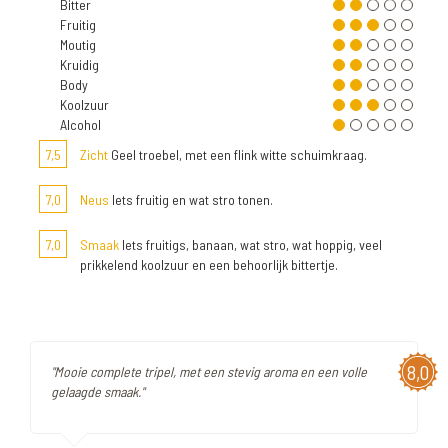
Bitter
Fruitig
Moutig
Kruidig
Body
Koolzuur
Alcohol
7,5
Zicht
Geel troebel, met een flink witte schuimkraag.
7,0
Neus
Iets fruitig en wat stro tonen.
7,0
Smaak
Iets fruitigs, banaan, wat stro, wat hoppig, veel
prikkelend koolzuur en een behoorlijk bittertje.
8,0
"Mooie complete tripel, met een stevig aroma en een volle
gelaagde smaak."