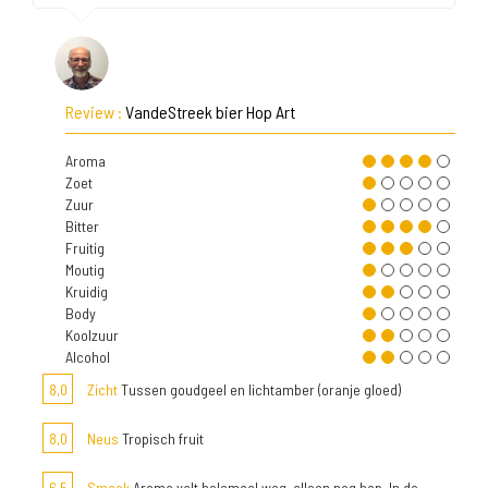
Review :
VandeStreek bier Hop Art
Aroma
Zoet
Zuur
Bitter
Fruitig
Moutig
Kruidig
Body
Koolzuur
Alcohol
8,0
Zicht
Tussen goudgeel en lichtamber (oranje gloed)
8,0
Neus
Tropisch fruit
6,5
Smaak
Aroma valt helemaal weg, alleen nog hop. In de