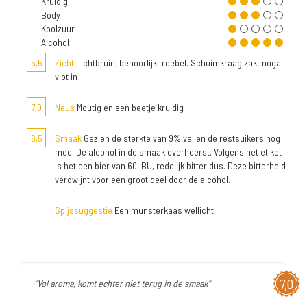
Kruidig
Body
Koolzuur
Alcohol
5,5
Zicht
Lichtbruin, behoorlijk troebel. Schuimkraag zakt nogal
vlot in
7,0
Neus
Moutig en een beetje kruidig
6,5
Smaak
Gezien de sterkte van 9% vallen de restsuikers nog
mee. De alcohol in de smaak overheerst. Volgens het etiket
is het een bier van 60 IBU, redelijk bitter dus. Deze bitterheid
verdwijnt voor een groot deel door de alcohol.
Spijssuggestie
Een munsterkaas wellicht
7,0
"Vol aroma, komt echter niet terug in de smaak"