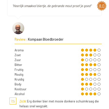
8,0
"Heerlijk smaakvol biertje, de gebrande mout proef je goed"
Review :
Kompaan Bloedbroeder
Aroma
Zoet
Zuur
Bitter
Fruitig
Moutig
Kruidig
Body
Koolzuur
Alcohol
7,5
Zicht
Erg donker bier met mooie donkere schuimkraag die
helaas snel wegzakt.