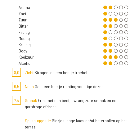
Aroma
Zoet
Zuur
Bitter
Fruitig
Moutig
Kruidig
Body
Koolzuur
Alcohol
8,0
Zicht
Strogeel en een beetje troebel
6,5
Neus
Gaat een beetje richting vochtige deken
7,5
Smaak
Fris, met een beetje wrang zure smaak en een
gortdroge afdronk
Spijssuggestie
Blokjes jonge kaas en/of bitterballen op het
terras