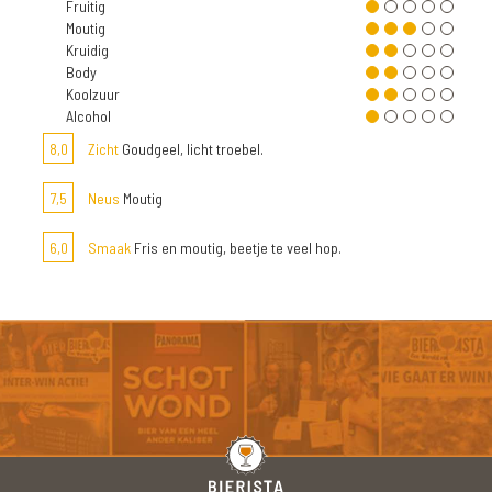
Fruitig
Moutig
Kruidig
Body
Koolzuur
Alcohol
8,0
Zicht
Goudgeel, licht troebel.
7,5
Neus
Moutig
6,0
Smaak
Fris en moutig, beetje te veel hop.