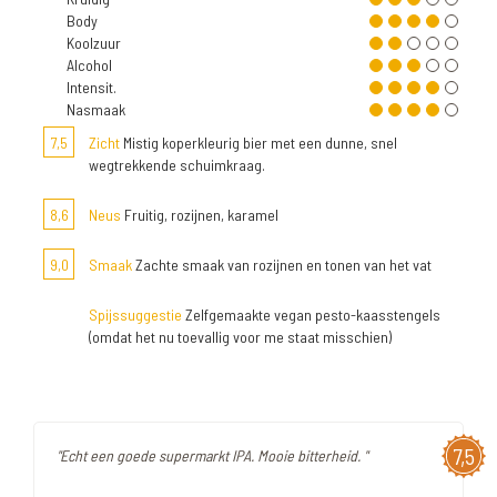
Body
Koolzuur
Alcohol
Intensit.
Nasmaak
7,5
Zicht
Mistig koperkleurig bier met een dunne, snel
wegtrekkende schuimkraag.
8,6
Neus
Fruitig, rozijnen, karamel
9,0
Smaak
Zachte smaak van rozijnen en tonen van het vat
Spijssuggestie
Zelfgemaakte vegan pesto-kaasstengels
(omdat het nu toevallig voor me staat misschien)
7,5
"Echt een goede supermarkt IPA. Mooie bitterheid. "