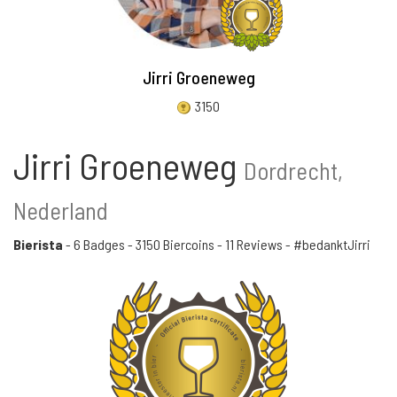
Jirri Groeneweg
3150
Jirri Groeneweg
Dordrecht,
Nederland
Bierista
-
6 Badges
-
3150 Biercoins
-
11 Reviews
- #bedanktJirri