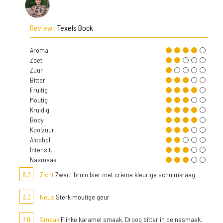
Review :
Texels Bock
Aroma
Zoet
Zuur
Bitter
Fruitig
Moutig
Kruidig
Body
Koolzuur
Alcohol
Intensit.
Nasmaak
8,0
Zicht
Zwart-bruin bier met crème kleurige schuimkraag
3,0
Neus
Sterk moutige geur
7,0
Smaak
Flinke karamel smaak. Droog bitter in de nasmaak.