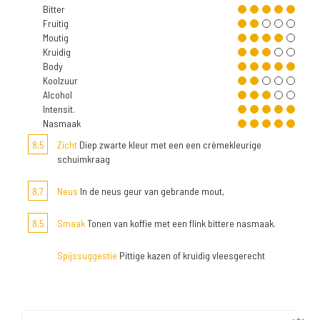
Bitter
Fruitig
Moutig
Kruidig
Body
Koolzuur
Alcohol
Intensit.
Nasmaak
8,5
Zicht
Diep zwarte kleur met een een crèmekleurige
schuimkraag
8,7
Neus
In de neus geur van gebrande mout,
8,5
Smaak
Tonen van koffie met een flink bittere nasmaak.
Spijssuggestie
Pittige kazen of kruidig vleesgerecht