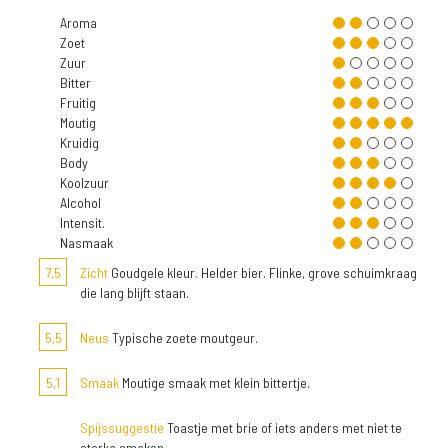
Aroma
Zoet
Zuur
Bitter
Fruitig
Moutig
Kruidig
Body
Koolzuur
Alcohol
Intensit.
Nasmaak
7,5
Zicht
Goudgele kleur. Helder bier. Flinke, grove schuimkraag
die lang blijft staan.
5,5
Neus
Typische zoete moutgeur.
5,1
Smaak
Moutige smaak met klein bittertje.
Spijssuggestie
Toastje met brie of iets anders met niet te
sterke smaken.