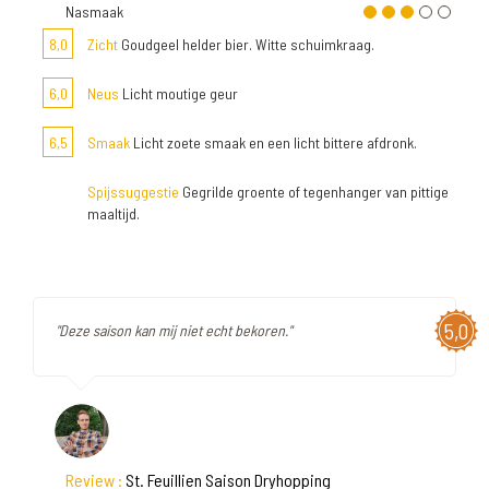
Nasmaak
8,0
Zicht
Goudgeel helder bier. Witte schuimkraag.
6,0
Neus
Licht moutige geur
6,5
Smaak
Licht zoete smaak en een licht bittere afdronk.
Spijssuggestie
Gegrilde groente of tegenhanger van pittige
maaltijd.
5,0
"Deze saison kan mij niet echt bekoren."
Review :
St. Feuillien Saison Dryhopping