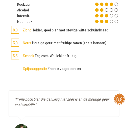
Koolzuur
Alcohol
Intensit.
Nasmaak
8,0
Zicht
Helder, geel bier met stevige witte schuimkraag
3,0
Neus
Moutige geur met fruitige tonen (zoals banaan)
5,5
Smaak
Erg zoet. Wel lekker fruitig.
Spijssuggestie
Zachte visgerechten
6,8
"Prima bock bier die gelukkig niet zoet is en de moutige geur
snel verdrijft."