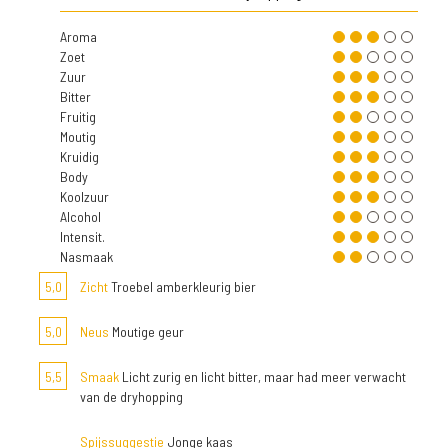
Aroma
Zoet
Zuur
Bitter
Fruitig
Moutig
Kruidig
Body
Koolzuur
Alcohol
Intensit.
Nasmaak
5,0
Zicht
Troebel amberkleurig bier
5,0
Neus
Moutige geur
5,5
Smaak
Licht zurig en licht bitter, maar had meer verwacht
van de dryhopping
Spijssuggestie
Jonge kaas