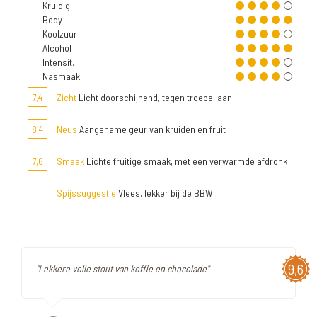
Kruidig
Body
Koolzuur
Alcohol
Intensit.
Nasmaak
7,4
Zicht
Licht doorschijnend, tegen troebel aan
8,4
Neus
Aangename geur van kruiden en fruit
7,6
Smaak
Lichte fruitige smaak, met een verwarmde afdronk
Spijssuggestie
Vlees, lekker bij de BBW
9,6
"Lekkere volle stout van koffie en chocolade"