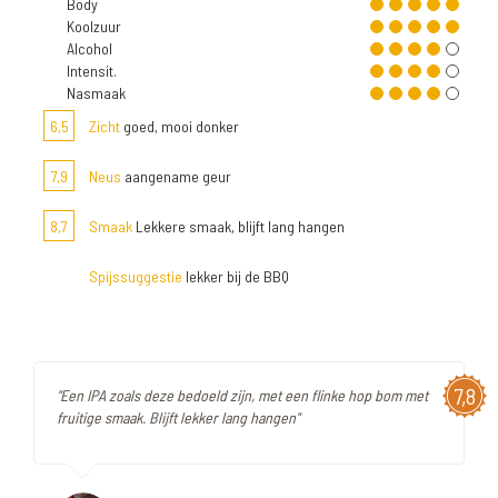
Body
Koolzuur
Alcohol
Intensit.
Nasmaak
6,5
Zicht
goed, mooi donker
7,9
Neus
aangename geur
8,7
Smaak
Lekkere smaak, blijft lang hangen
Spijssuggestie
lekker bij de BBQ
7,8
"Een IPA zoals deze bedoeld zijn, met een flinke hop bom met
fruitige smaak. Blijft lekker lang hangen"