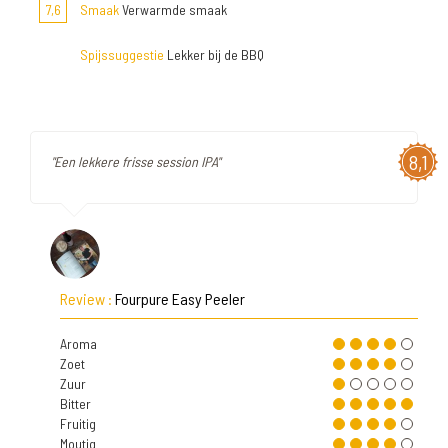
7,6
Smaak
Verwarmde smaak
Spijssuggestie
Lekker bij de BBQ
8,1
"Een lekkere frisse session IPA"
Review :
Fourpure Easy Peeler
Aroma
Zoet
Zuur
Bitter
Fruitig
Moutig