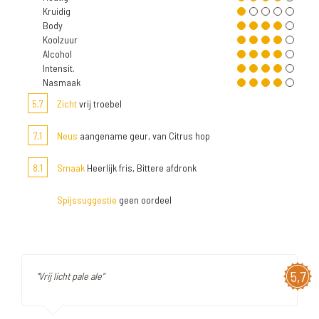
Kruidig
Body
Koolzuur
Alcohol
Intensit.
Nasmaak
5,7
Zicht
vrij troebel
7,1
Neus
aangename geur, van Citrus hop
8,1
Smaak
Heerlijk fris, Bittere afdronk
Spijssuggestie
geen oordeel
5,7
"Vrij licht pale ale"