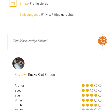
7,8
Smaak
Fruitig biertje
Spijssuggestie
Wit vis, Pittige gerechten
7,3
"Een frisse, zurige Saison"
Review :
Kuuks Brut Saison
Aroma
Zoet
Zuur
Bitter
Fruitig
Moutig