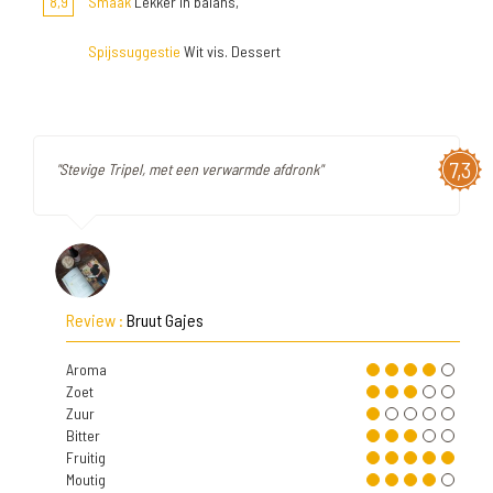
8,9
Smaak
Lekker in balans,
Spijssuggestie
Wit vis. Dessert
7,3
"Stevige Tripel, met een verwarmde afdronk"
Review :
Bruut Gajes
Aroma
Zoet
Zuur
Bitter
Fruitig
Moutig