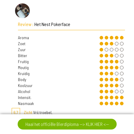
Review :
Het Nest Pokerface
Aroma
Zoet
Zuur
Bitter
Fruitig
Moutig
Kruidig
Body
Koolzuur
Alcohol
Intensit.
Nasmaak
6,7
Zicht
Vrij troebel,
Haal het officiële Bierdiploma --> KLIK HIER <--
6,7
Neus
aangename geur, van fruit