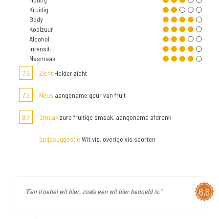
Kruidig
Body
Koolzuur
Alcohol
Intensit.
Nasmaak
7,6
Zicht
Helder zicht
7,5
Neus
aangename geur van fruit
8,7
Smaak
zure fruitige smaak, aangename afdronk
Spijssuggestie
Wit vis, overige vis soorten
6,6
"Een troebel wit bier, zoals een wit bier bedoeld is."