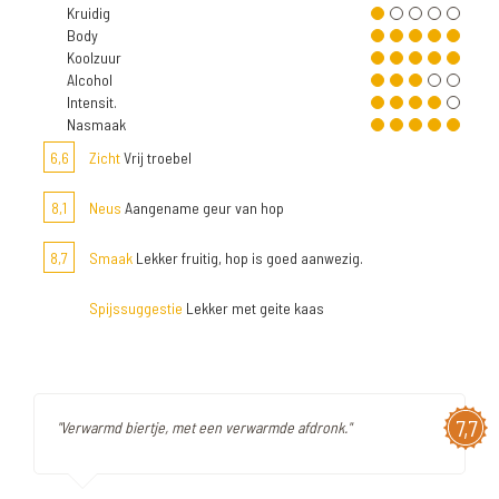
Kruidig
Body
Koolzuur
Alcohol
Intensit.
Nasmaak
6,6
Zicht
Vrij troebel
8,1
Neus
Aangename geur van hop
8,7
Smaak
Lekker fruitig, hop is goed aanwezig.
Spijssuggestie
Lekker met geite kaas
7,7
"Verwarmd biertje, met een verwarmde afdronk."