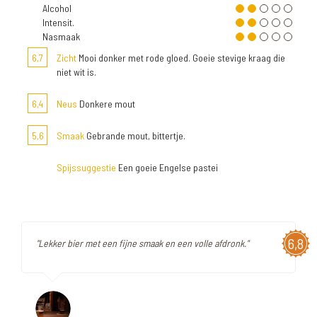
Alcohol
Intensit.
Nasmaak
6,7
Zicht
Mooi donker met rode gloed. Goeie stevige kraag die
niet wit is.
6,4
Neus
Donkere mout
5,6
Smaak
Gebrande mout, bittertje.
Spijssuggestie
Een goeie Engelse pastei
6,8
"Lekker bier met een fijne smaak en een volle afdronk."