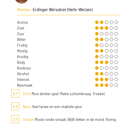
Review :
Erdinger Weissbier (Hefe-Weizen)
Aroma
Zoet
Zuur
Bitter
Fruitig
Moutig
Kruidig
Body
Koolzuur
Alcohol
Intensit.
Nasmaak
6,7
Zicht
Mooi donker geel. Matte schuimkraag. Troebel.
6,9
Neus
Veel tarwe en een stabiele geur
7,3
Smaak
Mooie ronde smaak. Blijft lekker in de mond. Romig