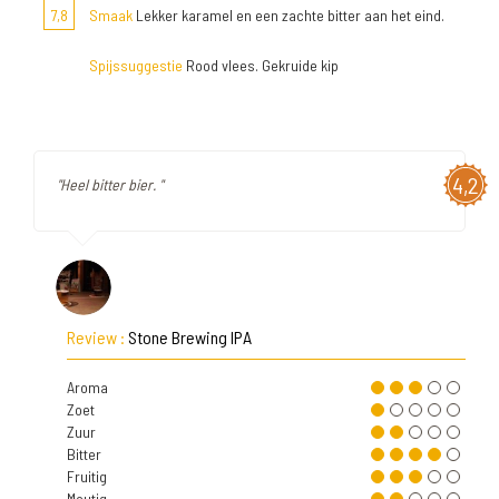
7,8
Smaak
Lekker karamel en een zachte bitter aan het eind.
Spijssuggestie
Rood vlees. Gekruide kip
4,2
"Heel bitter bier. "
Review :
Stone Brewing IPA
Aroma
Zoet
Zuur
Bitter
Fruitig
Moutig