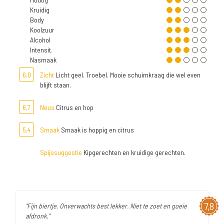
Kruidig
Body
Koolzuur
Alcohol
Intensit.
Nasmaak
6,0
Zicht
Licht geel. Troebel. Mooie schuimkraag die wel even
blijft staan.
6,7
Neus
Citrus en hop
5,4
Smaak
Smaak is hoppig en citrus
Spijssuggestie
Kipgerechten en kruidige gerechten.
7,8
"Fijn biertje. Onverwachts best lekker. Niet te zoet en goeie
afdronk."