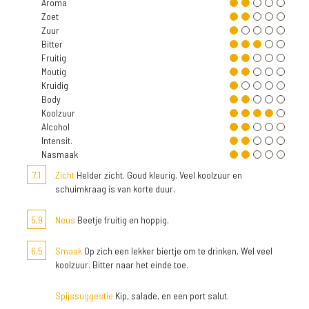
Aroma
Zoet
Zuur
Bitter
Fruitig
Moutig
Kruidig
Body
Koolzuur
Alcohol
Intensit.
Nasmaak
7,1
Zicht
Helder zicht. Goud kleurig. Veel koolzuur en
schuimkraag is van korte duur.
5,9
Neus
Beetje fruitig en hoppig.
6,5
Smaak
Op zich een lekker biertje om te drinken. Wel veel
koolzuur. Bitter naar het einde toe.
Spijssuggestie
Kip, salade, en een port salut.