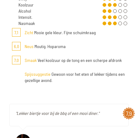
Koolzuur
Alcohol
Intensit.
Nasmaak
7,1
Zicht
Mooie gele kleur. Fijne schuimkraag
6,0
Neus
Moutig. Hoparoma
7,0
Smaak
Veel koolzuur op de tong en een scherpe afdronk
Spijssuggestie
Gewoon voor het eten of lekker tijdens een
gezellige avond.
7,9
"Lekker biertje voor bij de bbq of een mooi diner."