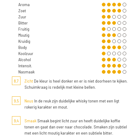
Aroma
Zoet
Zuur
Bitter
Fruitig
Moutig
Kruidig
Body
Koolzuur
Alcohol
Intensit.
Nasmaak
8,7
Zicht
De kleur is heel donker en er is niet doorheen te kijken.
Schuimkraag is redelijk met kleine bellen.
9,5
Neus
In de reuk zijn duidelijke whisky tonen met een ligt
rokerig karakter en mout.
9,4
Smaak
Smaak begint licht zuur en heeft duidelijke koffie
tonen en gaat dan over naar chocolade. Smaken zijn subtiel
met een licht moutig karakter en een subtiele bitter.