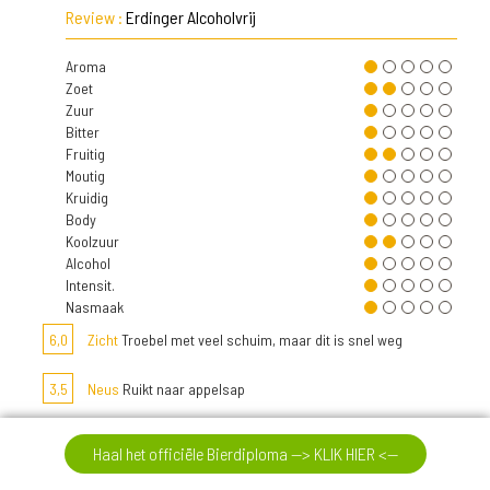
Review :
Erdinger Alcoholvrij
Aroma
Zoet
Zuur
Bitter
Fruitig
Moutig
Kruidig
Body
Koolzuur
Alcohol
Intensit.
Nasmaak
6,0
Zicht
Troebel met veel schuim, maar dit is snel weg
3,5
Neus
Ruikt naar appelsap
4,0
Smaak
Smaak is matig, waterig en licht. Lijkt een beetje op
Haal het officiële Bierdiploma --> KLIK HIER <--
pilsener met een appelsap smaak.