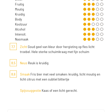
Fruitig
Moutig
Kruidig
Body
Koolzuur
Alcohol
Intensit.
Nasmaak
7,7
Zicht
Goud geel van kleur door hergisting op fles licht
troebel. Hele sterke schuimkraag met fijn schuim
8,5
Neus
Reuk is kruidig
8,6
Smaak
Fris bier met veel smaken: kruidig, licht moutig en
licht citrus met een subtiel bittertje
Spijssuggestie
Kaas of een licht gerecht.