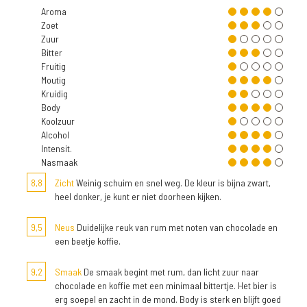
Aroma
Zoet
Zuur
Bitter
Fruitig
Moutig
Kruidig
Body
Koolzuur
Alcohol
Intensit.
Nasmaak
8,8
Zicht
Weinig schuim en snel weg. De kleur is bijna zwart,
heel donker, je kunt er niet doorheen kijken.
9,5
Neus
Duidelijke reuk van rum met noten van chocolade en
een beetje koffie.
9,2
Smaak
De smaak begint met rum, dan licht zuur naar
chocolade en koffie met een minimaal bittertje. Het bier is
erg soepel en zacht in de mond. Body is sterk en blijft goed