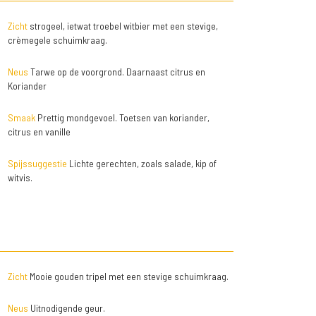
Zicht
strogeel, ietwat troebel witbier met een stevige,
crèmegele schuimkraag.
Neus
Tarwe op de voorgrond. Daarnaast citrus en
Koriander
Smaak
Prettig mondgevoel. Toetsen van koriander,
citrus en vanille
Spijssuggestie
Lichte gerechten, zoals salade, kip of
witvis.
Zicht
Mooie gouden tripel met een stevige schuimkraag.
Neus
Uitnodigende geur.