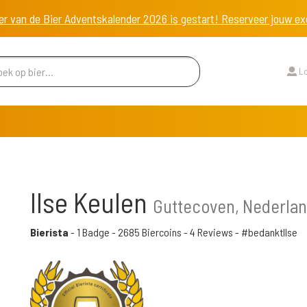
er van de Bier Adventskalender 2026 is gestart! Reserveer jouw 
Lo
Ilse Keulen
Guttecoven, Nederla
Bierista
-
1 Badge
-
2685 Biercoins
-
4 Reviews
- #bedanktIlse