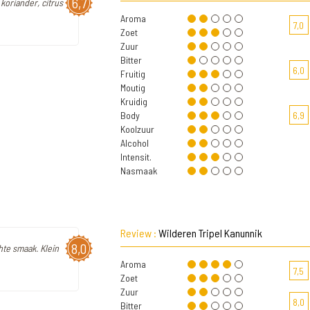
6,7
koriander, citrus
Aroma
7,0
Zoet
Zuur
Bitter
6,0
Fruitig
Moutig
Kruidig
Body
6,9
Koolzuur
Alcohol
Intensit.
Nasmaak
Review :
Wilderen Tripel Kanunnik
8,0
hte smaak. Klein
Aroma
7,5
Zoet
Zuur
8,0
Bitter