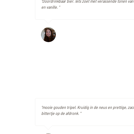
"Doordrinkbaar bier. Iets zoet met verassende tonen van 
en vanille. "
"mooie gouden tripel. Kruidig in de neus en prettige, zac
bittertje op de afdronk. "