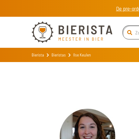
De pre-ord
Bierista
Bieristas
Ilse Keulen