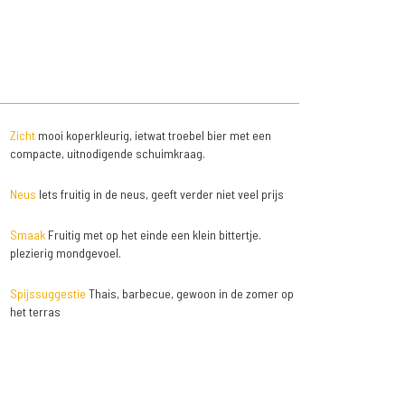
Zicht
mooi koperkleurig, ietwat troebel bier met een
compacte, uitnodigende schuimkraag.
Neus
Iets fruitig in de neus, geeft verder niet veel prijs
Smaak
Fruitig met op het einde een klein bittertje.
plezierig mondgevoel.
Spijssuggestie
Thais, barbecue, gewoon in de zomer op
het terras