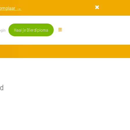
exemplaar →
Haal je Bierdiploma
gin
nd