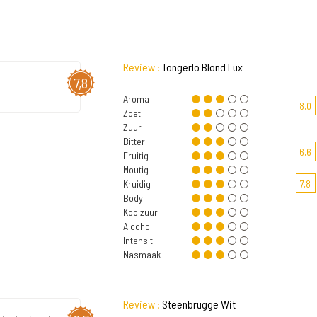
Review :
Tongerlo Blond Lux
7,8
Aroma
8,0
Zoet
Zuur
Bitter
6,6
Fruitig
Moutig
Kruidig
7,8
Body
Koolzuur
Alcohol
Intensit.
Nasmaak
Review :
Steenbrugge Wit