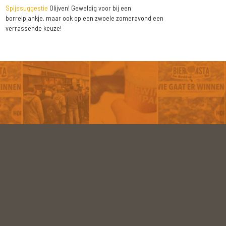
Spijssuggestie
Olijven! Geweldig voor bij een
borrelplankje, maar ook op een zwoele zomeravond een
verrassende keuze!