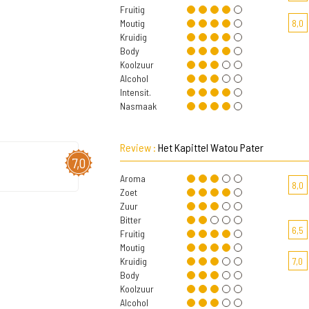
Fruitig
Moutig
8,0
Kruidig
Body
Koolzuur
Alcohol
Intensit.
Nasmaak
Review :
Het Kapittel Watou Pater
7,0
Aroma
8,0
Zoet
Zuur
Bitter
6,5
Fruitig
Moutig
Kruidig
7,0
Body
Koolzuur
Alcohol