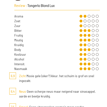
Review :
Tongerlo Blond Lux
Aroma
Zoet
Zuur
Bitter
Fruitig
Moutig
Kruidig
Body
Koolzuur
Alcohol
Intensit.
Nasmaak
6,9
Zicht
Mooie gele (oker?) kleur. het schuim is grof en snel
ingezakt.
6,4
Neus
Geen scherpe neus maar neigend naar sinasappel,
aarde en beetje kruidig.
7,5
Smaak
Geen uitgesproken aroma's maar eerder