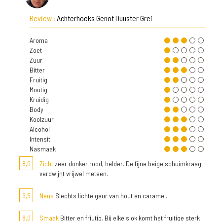
Review :
Achterhoeks Genot Duuster Grei
Aroma
Zoet
Zuur
Bitter
Fruitig
Moutig
Kruidig
Body
Koolzuur
Alcohol
Intensit.
Nasmaak
8,0
Zicht
zeer donker rood, helder. De fijne beige schuimkraag
verdwijnt vrijwel meteen.
6,5
Neus
Slechts lichte geur van hout en caramel.
8,0
Smaak
Bitter en friutig. Bij elke slok komt het fruitige sterk