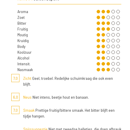
Aroma
Zoet
Bitter
Fruitig
Moutig
Kruidig
Body
Koolzuur
Alcohol
Intensit.
Nasmaak
7,0
Zicht
Geel, troebel. Redelijke schuimkraag die ook even
blijft.
6,0
Neus
Niet intens, beetje hout en banaan.
7,0
Smaak
Prettige fruitig/bittere smaak. Het bitter blijft een
tijdje hangen.
Spijssuggestie
Niet met zweedse balletjes, die doen afbreuk