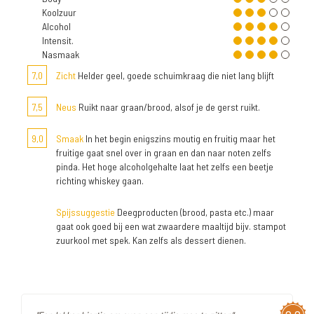
Koolzuur
Alcohol
Intensit.
Nasmaak
7,0
Zicht
Helder geel, goede schuimkraag die niet lang blijft
7,5
Neus
Ruikt naar graan/brood, alsof je de gerst ruikt.
9,0
Smaak
In het begin enigszins moutig en fruitig maar het
fruitige gaat snel over in graan en dan naar noten zelfs
pinda. Het hoge alcoholgehalte laat het zelfs een beetje
richting whiskey gaan.
Spijssuggestie
Deegproducten (brood, pasta etc.) maar
gaat ook goed bij een wat zwaardere maaltijd bijv. stampot
zuurkool met spek. Kan zelfs als dessert dienen.