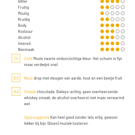
Bitter
Fruitig
Moutig
Kruidig
Body
Koolzuur
Alcohol
Intensit.
Nasmaak
7,5
Zicht
Mooie zwarte ondoorzichtige kleur. Het schuim is fijn
maar verdwijnt snel.
8,0
Neus
drop met vleugen van aarde, hout en een beetje fruit
9,0
Smaak
chocolade, Baileys-achtig, geen overheersende
whiskey smaak, de alcohol overheerst niet maar verwarmd
wel.
Spijssuggestie
Kan heel goed zonder iets erbij, gewoon
lekker bij bijv. (blues) muziek luisteren.