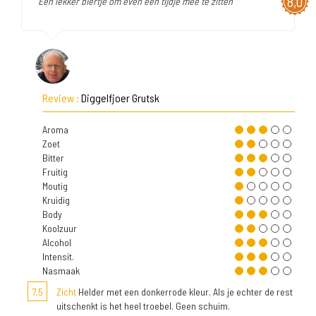
8,0
"Een lekker biertje om even een tijdje mee te zitten"
Review :
Diggelfjoer Grutsk
Aroma
Zoet
Bitter
Fruitig
Moutig
Kruidig
Body
Koolzuur
Alcohol
Intensit.
Nasmaak
7,5
Zicht
Helder met een donkerrode kleur. Als je echter de rest
uitschenkt is het heel troebel. Geen schuim.