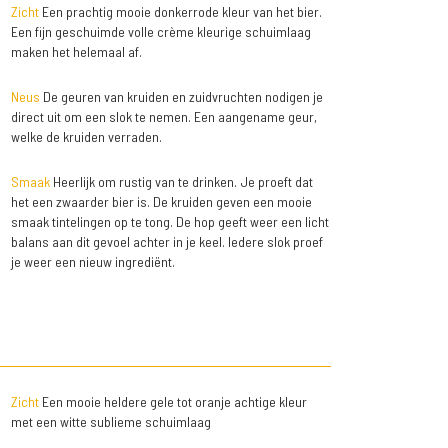
Zicht
Een prachtig mooie donkerrode kleur van het bier.
Een fijn geschuimde volle crème kleurige schuimlaag
maken het helemaal af.
Neus
De geuren van kruiden en zuidvruchten nodigen je
direct uit om een slok te nemen. Een aangename geur,
welke de kruiden verraden.
Smaak
Heerlijk om rustig van te drinken. Je proeft dat
het een zwaarder bier is. De kruiden geven een mooie
smaak tintelingen op te tong. De hop geeft weer een licht
balans aan dit gevoel achter in je keel. Iedere slok proef
je weer een nieuw ingrediënt.
Zicht
Een mooie heldere gele tot oranje achtige kleur
met een witte sublieme schuimlaag