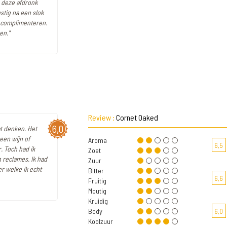
En deze afdronk
ustig na een slok
 complimenteren.
en."
Review :
Cornet Oaked
6,0
at denken. Het
een wijn of
Aroma
6,5
. Toch had ik
Zoet
 reclames. Ik had
Zuur
er welke ik echt
Bitter
6,6
Fruitig
Moutig
Kruidig
Body
6,0
Koolzuur