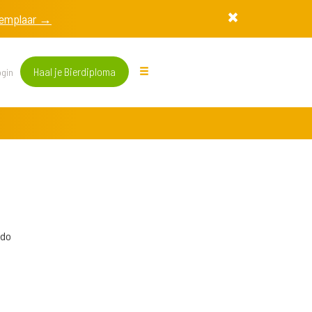
exemplaar →
Haal je Bierdiploma
gin
ido