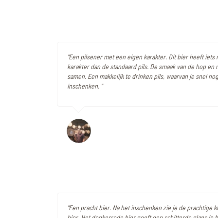
"Een pilsener met een eigen karakter. Dit bier heeft iet
karakter dan de standaard pils. De smaak van de hop e
samen. Een makkelijk te drinken pils, waarvan je snel nog
inschenken. "
"Een pracht bier. Na het inschenken zie je de prachtige k
bier. Het donkerrode bier geeft een schitterde glans in h