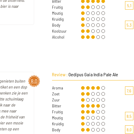
n de bitterheid.
Bitter
5,1
bier is naar
Fruitig
Moutig
Kruidig
Body
5,3
Koolzuur
Alcohol
Review :
Oedipus Gaia India Pale Ale
8,0
 genieten buiten
tiket en een dop
Aroma
7,6
chenken zie je een
Zoet
tte schuimlaag
Zuur
jk naar de
Bitter
k mee naar
Fruitig
8,5
de frisheid van
Moutig
bier een mooie
Kruidig
ieten op een
Body
8,0