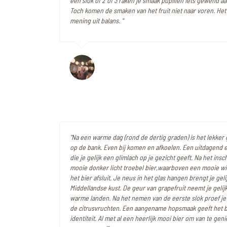
een slok of 2 of 3 raken je smaak pupillen iets gewend aa
Toch komen de smaken van het fruit niet naar voren. Het 
mening uit balans. "
"Na een warme dag (rond de dertig graden) is het lekker
op de bank. Even bij komen en afkoelen. Een uitdagend e
die je gelijk een glimlach op je gezicht geeft. Na het ins
mooie donker licht troebel bier,waarboven een mooie wi
het bier afsluit. Je neus in het glas hangen brengt je geli
Middellandse kust. De geur van grapefruit neemt je gelij
warme landen. Na het nemen van de eerste slok proef je 
de citrusvruchten. Een aangename hopsmaak geeft het 
identiteit. Al met al een heerlijk mooi bier om van te gen