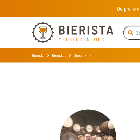
De pre-ord
Bierista
Bieristas
Guido Bink