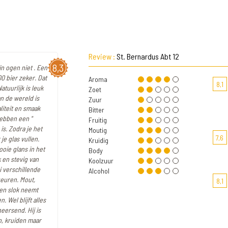
Review :
St. Bernardus Abt 12
8,3
jn ogen niet . Een
0 bier zeker. Dat
Aroma
8,1
tuurlijk is leuk
Zoet
an de wereld is
Zuur
liteit en smaak
Bitter
hebben een "
Fruitig
is. Zodra je het
Moutig
7,6
je glas vullen.
Kruidig
ooie glans in het
Body
 en stevig van
Koolzuur
ei verschillende
Alcohol
geuren. Mout,
8,1
een slok neemt
 Wel blijft alles
eersend. Hij is
n, kruiden maar