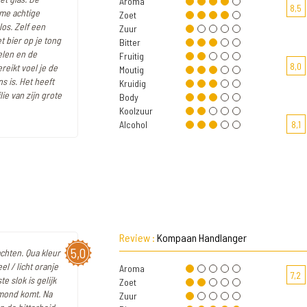
Aroma
8,5
ème achtige
Zoet
os. Zelf een
Zuur
t bier op je tong
Bitter
elen en de
Fruitig
8,0
reikt voel je de
Moutig
ns is. Het heeft
Kruidig
lie van zijn grote
Body
Koolzuur
Alcohol
8,1
Review :
Kompaan Handlanger
5,0
chten. Qua kleur
el / licht oranje
Aroma
7,2
e slok is gelijk
Zoet
 mond komt. Na
Zuur