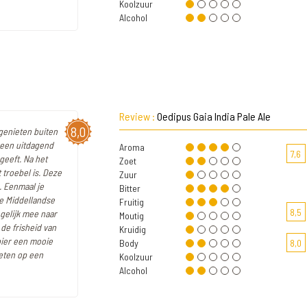
Koolzuur
Alcohol
Review :
Oedipus Gaia India Pale Ale
8,0
 genieten buiten
t een uitdagend
Aroma
7,6
 geeft. Na het
Zoet
 troebel is. Deze
Zuur
. Eenmaal je
Bitter
de Middellandse
Fruitig
8,5
gelijk mee naar
Moutig
de frisheid van
Kruidig
bier een mooie
Body
8,0
ieten op een
Koolzuur
Alcohol