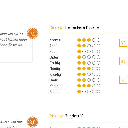
Review :
De Leckere Pilsener
7,0
s meer smaak en
n mout komen mooi
Aroma
6,9
 een flesje wil
Zoet
Zuur
Bitter
6,2
Fruitig
Moutig
Kruidig
Body
7,1
Koolzuur
Alcohol
Review :
Zundert 10
8,0
leuren van het
et glas. De