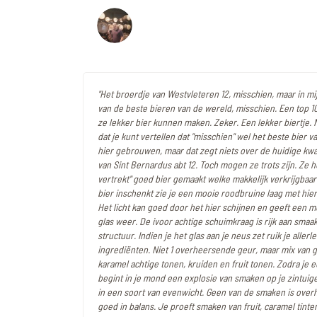
"Het broerdje van Westvleteren 12, misschien, maar in mi
van de beste bieren van de wereld, misschien. Een top 10
ze lekker bier kunnen maken. Zeker. Een lekker biertje. Na
dat je kunt vertellen dat "misschien" wel het beste bier v
hier gebrouwen, maar dat zegt niets over de huidige kwa
van Sint Bernardus abt 12. Toch mogen ze trots zijn. Ze 
vertrekt" goed bier gemaakt welke makkelijk verkrijgbaar 
bier inschenkt zie je een mooie roodbruine laag met hier 
Het licht kan goed door het hier schijnen en geeft een m
glas weer. De ivoor achtige schuimkraag is rijk aan smaak
structuur. Indien je het glas aan je neus zet ruik je allerl
ingrediënten. Niet 1 overheersende geur, maar mix van 
karamel achtige tonen, kruiden en fruit tonen. Zodra je 
begint in je mond een explosie van smaken op je zintuigen.
in een soort van evenwicht. Geen van de smaken is overh
goed in balans. Je proeft smaken van fruit, caramel tinte