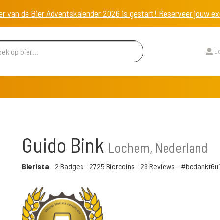
er van de Bier Adventskalender 2026 is gestart! Reserveer jouw 
Lo
Guido Bink
Lochem, Nederland
Bierista
-
2 Badges
-
2725 Biercoins
-
29 Reviews
- #bedanktGu