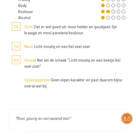
Body
Koolzuur
Alcohol
7,5
Zicht
Ziet er wel goed uit: mooi helder en goudgeel, fijn
kraagje en mooi parelend koolzuur.
7,0
Neus
Licht moutig en een (te) veel zoet
6,0
Smaak
Net als de smaak "Licht moutig en een beetje (te)
veel zoet"
Spijssuggestie
Geen eigen karakter en past daarom bijna
overal wel bij.
8,0
"Mooi, geurig en verrassend bier"