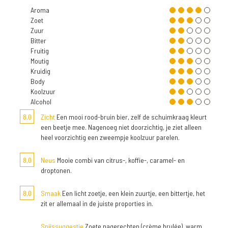
Aroma
Zoet
Zuur
Bitter
Fruitig
Moutig
Kruidig
Body
Koolzuur
Alcohol
8,0
Zicht
Een mooi rood-bruin bier, zelf de schuimkraag kleurt
een beetje mee. Nagenoeg niet doorzichtig, je ziet alleen
heel voorzichtig een zweempje koolzuur parelen.
8,0
Neus
Mooie combi van citrus-, koffie-, caramel- en
droptonen.
8,0
Smaak
Een licht zoetje, een klein zuurtje, een bittertje, het
zit er allemaal in de juiste proporties in.
Spijssuggestie
Zoete nagerechten (crème brulée), warm