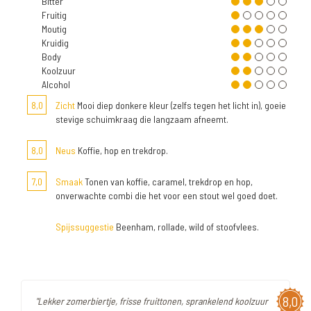
Bitter
Fruitig
Moutig
Kruidig
Body
Koolzuur
Alcohol
8,0
Zicht
Mooi diep donkere kleur (zelfs tegen het licht in), goeie
stevige schuimkraag die langzaam afneemt.
8,0
Neus
Koffie, hop en trekdrop.
7,0
Smaak
Tonen van koffie, caramel, trekdrop en hop,
onverwachte combi die het voor een stout wel goed doet.
Spijssuggestie
Beenham, rollade, wild of stoofvlees.
8,0
"Lekker zomerbiertje, frisse fruittonen, sprankelend koolzuur