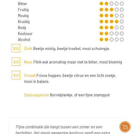
Bitter
Fruitig
Moutig
Kruidig
Body
Koolzuur
Alcohol
8,0
Zicht
Beetje mistig, beetje troebel, mooi schuimpje.
8,0
Neus
Flink wat aromahop maar niet te bitter, mooi bloemig
8,0
Smaak
Frisse hoppen, beetje citrus en een licht zoetje,
mooi in balans.
Spijssuggestie
Borrelplankje, of een fijne stamppot
7,5
"Fijne combinatie die hangt tussen een zomer en een
herfstbier. Het stevig aanwezige koolzuur geeft een extra