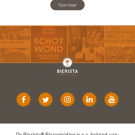
Toon meer
De Bierista® Bieropleiding is o.a. bekend van: