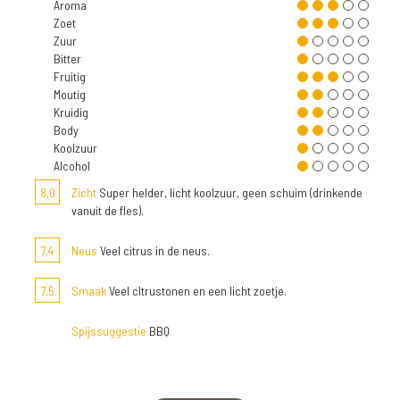
Aroma
Zoet
Zuur
Bitter
Fruitig
Moutig
Kruidig
Body
Koolzuur
Alcohol
8,0
Zicht
Super helder, licht koolzuur, geen schuim (drinkende
vanuit de fles).
7,4
Neus
Veel citrus in de neus.
7,5
Smaak
Veel cItrustonen en een licht zoetje.
Spijssuggestie
BBQ