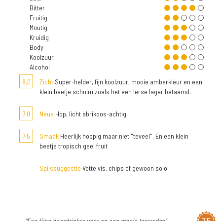
Bitter
Fruitig
Moutig
Kruidig
Body
Koolzuur
Alcohol
8,0
Zicht
Super-helder, fijn koolzuur, mooie amberkleur en een
klein beetje schuim zoals het een Ierse lager betaamd.
7,0
Neus
Hop, licht abrikoos-achtig.
7,5
Smaak
Heerlijk hoppig maar niet "teveel". En een klein
beetje tropisch geel fruit
Spijssuggestie
Vette vis, chips of gewoon solo
"Een fijne doordrinker voor op een mooie terrasdag"