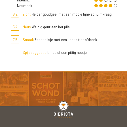
Nasmaak
8,2
Zicht
Helder goudgeel met een mooie fijne schuimkraag.
5,4
Neus
Weinig geur aan het pils
7,5
Smaak
Zacht pilsje met een licht bitter afdronk
Spijssuggestie
Chips of een pittig nootje