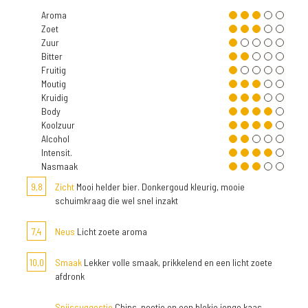
Aroma
Zoet
Zuur
Bitter
Fruitig
Moutig
Kruidig
Body
Koolzuur
Alcohol
Intensit.
Nasmaak
9,8
Zicht
Mooi helder bier. Donkergoud kleurig, mooie
schuimkraag die wel snel inzakt
7,4
Neus
Licht zoete aroma
10,0
Smaak
Lekker volle smaak, prikkelend en een licht zoete
afdronk
Spijssuggestie
Chips, nootje en een blokje jonge kaas