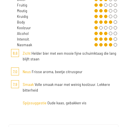
Fruitig
Moutig
Kruidig
Body
Koolzuur
Alcohol
Intensit.
Nasmaak
8,6
Zicht
Helder bier met een mooie fijne schuimktaag die lang
blijft staan
7,0
Neus
Frisse aroma, beetje citrusgeur
7,9
Smaak
Volle smaak maar met weinig koolzuur. Lekkere
bitterheid
Spijssuggestie
Oude kaas, gebakken vis