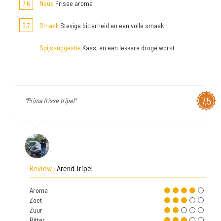
7,6
Neus
Frisse aroma
6,7
Smaak
Stevige bitterheid en een volle smaak
Spijssuggestie
Kaas, en een lekkere droge worst
7,5
"Prima frisse tripel"
Review :
Arend Tripel
Aroma
Zoet
Zuur
Bitter